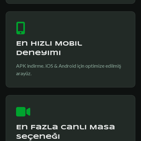
En Hızlı Mobil
Deneyimi
APK indirme. iOS & Android için optimize edilmiş
arayüz.
En Fazla Canlı Masa
Seçeneği