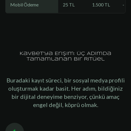
Mobil Ödeme
25 TL
1.500 TL
-
Kavbet'ya Erişim: Üç Adımda
Tamamlanan Bir Ritüel
Buradaki kayıt süreci, bir sosyal medya profili
oluşturmak kadar basit. Her adım, bildiğiniz
bir dijital deneyime benziyor, çünkü amaç
engel değil, köprü olmak.