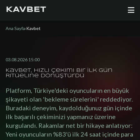
Ana İçeriğe Geç
KAVBET
Ana Sayfa
›
Kavbet
03.08.2026 15:00
Kavbet, Hızlı Çekimi Bir İlk Gün
Ritüeline Dönüştürdü
Platform, Türkiye'deki oyuncuların en büyük
şikayeti olan 'bekleme sürelerini' reddediyor.
Buradaki deneyim, kaydolduğunuz gün içinde
ilk başarılı çekiminizi yapmanız üzerine
kurgulandı. Rakamlar net bir hikaye anlatıyor:
Yeni oyuncuların %83'ü ilk 24 saat içinde para