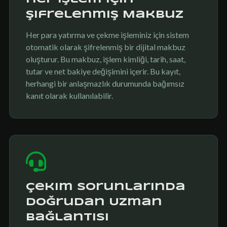
Şifrelenmiş Makbuz
Her para yatırma ve çekme işleminiz için sistem
otomatik olarak şifrelenmiş bir dijital makbuz
oluşturur. Bu makbuz, işlem kimliği, tarih, saat,
tutar ve net bakiye değişimini içerir. Bu kayıt,
herhangi bir anlaşmazlık durumunda bağımsız
kanıt olarak kullanılabilir.
Çekim Sorunlarında
Doğrudan Uzman
Bağlantısı