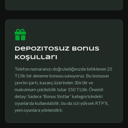
Depozitosuz Bonus
Koşulları
Telefon numaranızı doğruladığınızda tetiklenen 25
TL'lik bir deneme bonusu sunuyoruz. Bu bonusun
çevrim şartı, kazanç üzerinden 30x'dir ve
maksimum çekilebilir tutar 150 TL'dir. Önemli
detay: Sadece 'Bonus Slotlar' kategorisindeki
oyunlarda kullanılabilir; bu da sizi yüksek RTP'li,
yeni oyunlara yönlendirir.