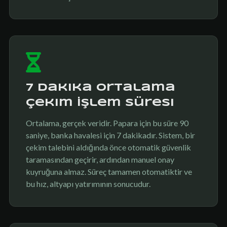
7 Dakika Ortalama
Çekim İşlem Süresi
Ortalama, gerçek veridir. Papara için bu süre 90
saniye, banka havalesi için 7 dakikadır. Sistem, bir
çekim talebini aldığında önce otomatik güvenlik
taramasından geçirir, ardından manuel onay
kuyruğuna almaz. Süreç tamamen otomatiktir ve
bu hız, altyapı yatırımının sonucudur.