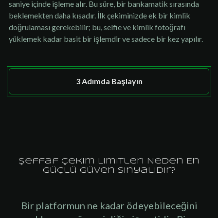
saniye içinde işleme alır. Bu süre, bir bankamatik sırasında
beklemekten daha kısadır. İlk çekiminizde ek bir kimlik
doğrulaması gerekebilir; bu, selfie ve kimlik fotoğrafı
yüklemek kadar basit bir işlemdir ve sadece bir kez yapılır.
3 Adımda Başlayın
Şeffaf Çekim Limitleri Neden En
Güçlü Güven Sinyalidir?
Bir platformun ne kadar ödeyebileceğini