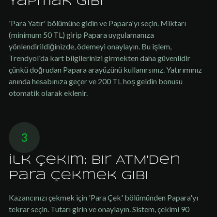
Yapmak Gibi
'Para Yatır' bölümüne gidin ve Papara'yı seçin. Miktarı
(minimum 50 TL) girip Papara uygulamanıza
yönlendirildiğinizde, ödemeyi onaylayın. Bu işlem,
Trendyol'da kart bilgilerinizi girmekten daha güvenlidir
çünkü doğrudan Papara arayüzünü kullanırsınız. Yatırımınız
anında hesabınıza geçer ve 200 TL hoş geldin bonusu
otomatik olarak eklenir.
3
İlk Çekim: Bir ATM'den
Para Çekmek Gibi
Kazancınızı çekmek için 'Para Çek' bölümünden Papara'yı
tekrar seçin. Tutarı girin ve onaylayın. Sistem, çekimi 90