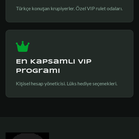
Türkçe konuşan krupiyerler. Özel VIP rulet odaları.
En Kapsamlı VIP
Programı
Kişisel hesap yöneticisi. Lüks hediye seçenekleri.