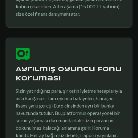
katına çıkarırken, Altın aşama (15.000 TL yatırım)
size özel finans danışmanı atar.
Ayrılmış Oyuncu Fonu
Koruması
Sizin yatırdığınız para, şirketin işletme hesaplarıyla
asla karışmaz. Tüm oyuncu bakiyeleri, Curaçao
lisans şartı gereği Euro cinsinden ayrı bir banka
havuzunda tutulur. Bu, platformun operasyonel bir
sorun yaşaması durumunda dahi sizin paranızın
dokunulmaz kalacağı anlamına gelir. Koruma
kanıtı: Her ay bağımsız denetçi raporu yayınlanır.