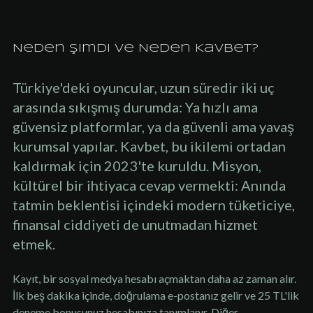
Neden Şimdi ve Neden Kavbet?
Türkiye'deki oyuncular, uzun süredir iki uç
arasında sıkışmış durumda: Ya hızlı ama
güvensiz platformlar, ya da güvenli ama yavaş
kurumsal yapılar. Kavbet, bu ikilemi ortadan
kaldırmak için 2023'te kuruldu. Misyon,
kültürel bir ihtiyaca cevap vermekti: Anında
tatmin beklentisi içindeki modern tüketiciye,
finansal ciddiyeti de unutmadan hizmet
etmek.
Kayıt, bir sosyal medya hesabı açmaktan daha az zaman alır.
İlk beş dakika içinde, doğrulama e-postanız gelir ve 25 TL'lik
deneme bonusunuz hesabınıza tanımlanır. Diğer