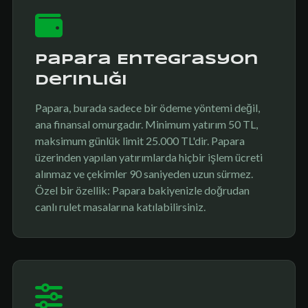
Papara Entegrasyon
Derinliği
Papara, burada sadece bir ödeme yöntemi değil,
ana finansal omurgadır. Minimum yatırım 50 TL,
maksimum günlük limit 25.000 TL'dir. Papara
üzerinden yapılan yatırımlarda hiçbir işlem ücreti
alınmaz ve çekimler 90 saniyeden uzun sürmez.
Özel bir özellik: Papara bakiyenizle doğrudan
canlı rulet masalarına katılabilirsiniz.