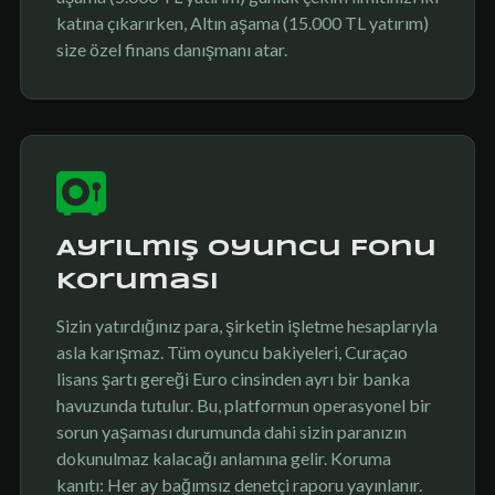
katına çıkarırken, Altın aşama (15.000 TL yatırım)
size özel finans danışmanı atar.
Ayrılmış Oyuncu Fonu
Koruması
Sizin yatırdığınız para, şirketin işletme hesaplarıyla
asla karışmaz. Tüm oyuncu bakiyeleri, Curaçao
lisans şartı gereği Euro cinsinden ayrı bir banka
havuzunda tutulur. Bu, platformun operasyonel bir
sorun yaşaması durumunda dahi sizin paranızın
dokunulmaz kalacağı anlamına gelir. Koruma
kanıtı: Her ay bağımsız denetçi raporu yayınlanır.