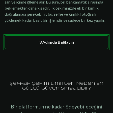
saniye içinde işleme alır. Bu süre, bir bankamatik sırasında
beklemekten daha kısadır. İlk çekiminizde ek bir kimlik
doğrulaması gerekebilir; bu, selfie ve kimlik fotoğrafı
yüklemek kadar basit bir işlemdir ve sadece bir kez yapılır.
3 Adımda Başlayın
Şeffaf Çekim Limitleri Neden En
Güçlü Güven Sinyalidir?
Bir platformun ne kadar ödeyebileceğini