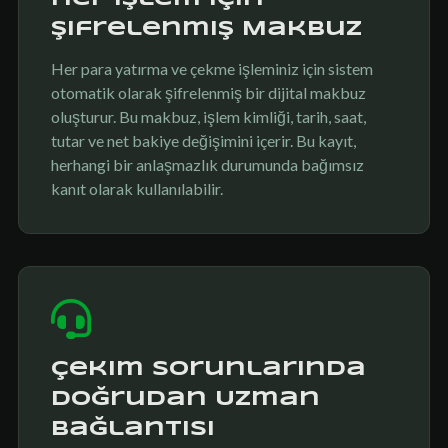
Şifrelenmiş Makbuz
Her para yatırma ve çekme işleminiz için sistem
otomatik olarak şifrelenmiş bir dijital makbuz
oluşturur. Bu makbuz, işlem kimliği, tarih, saat,
tutar ve net bakiye değişimini içerir. Bu kayıt,
herhangi bir anlaşmazlık durumunda bağımsız
kanıt olarak kullanılabilir.
Çekim Sorunlarında
Doğrudan Uzman
Bağlantısı