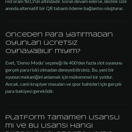
red oranı %0,3'ün altındadır. Sorun devam ederse, destek size
anında alternatif bir QR tabanlı ödeme bağlantısı oluşturur.
Önceden para yatırmadan
oyunları ücretsiz
oynayabilir miyim?
Evet, 'Demo Modu' seçeneği ile 400'den fazla slot oyununu
gerçek para riski olmadan deneyebilirsiniz. Bu, yeni bir
oyunun mekaniğini anlamak için mükemmel bir yoldur.
Ancak, canlı krupiyer masaları ve spor bahisleri için gerçek
para bakiyesi gereklidir.
Platform tamamen lisanslı
mı ve bu lisansı hangi