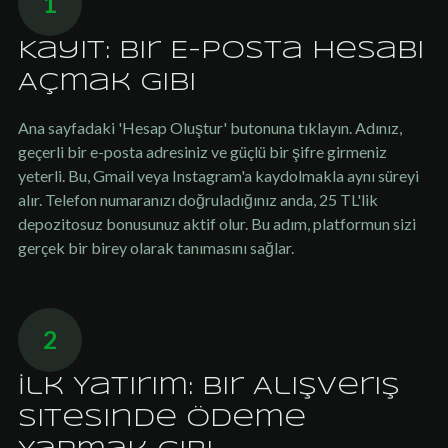
1
Kayıt: Bir E-posta Hesabı
Açmak Gibi
Ana sayfadaki 'Hesap Oluştur' butonuna tıklayın. Adınız,
geçerli bir e-posta adresiniz ve güçlü bir şifre girmeniz
yeterli. Bu, Gmail veya Instagram'a kaydolmakla aynı süreyi
alır. Telefon numaranızı doğruladığınız anda, 25 TL'lik
depozitosuz bonusunuz aktif olur. Bu adım, platformun sizi
gerçek bir birey olarak tanımasını sağlar.
2
İlk Yatırım: Bir Alışveriş
Sitesinde Ödeme