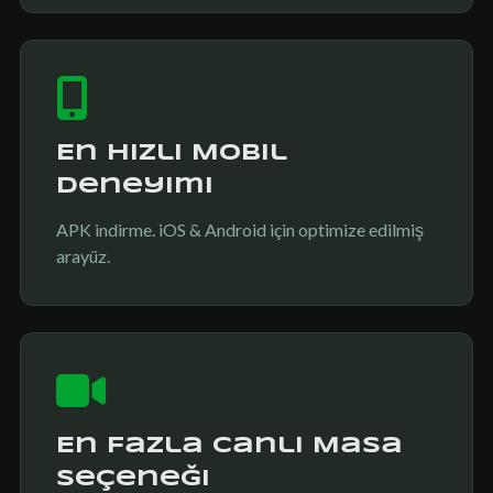
En Hızlı Mobil
Deneyimi
APK indirme. iOS & Android için optimize edilmiş
arayüz.
En Fazla Canlı Masa
Seçeneği