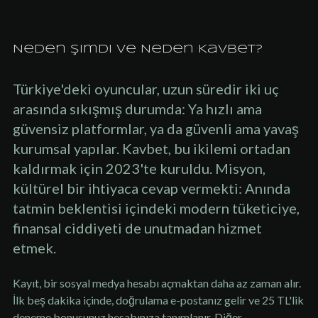
Neden Şimdi ve Neden Kavbet?
Türkiye'deki oyuncular, uzun süredir iki uç
arasında sıkışmış durumda: Ya hızlı ama
güvensiz platformlar, ya da güvenli ama yavaş
kurumsal yapılar. Kavbet, bu ikilemi ortadan
kaldırmak için 2023'te kuruldu. Misyon,
kültürel bir ihtiyaca cevap vermekti: Anında
tatmin beklentisi içindeki modern tüketiciye,
finansal ciddiyeti de unutmadan hizmet
etmek.
Kayıt, bir sosyal medya hesabı açmaktan daha az zaman alır.
İlk beş dakika içinde, doğrulama e-postanız gelir ve 25 TL'lik
deneme bonusunuz hesabınıza tanımlanır. Diğer