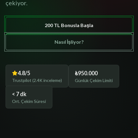
çekiyor.
200 TL Bonusla Başla
Nasıl İşliyor?
4.8/5
₺950.000
Trustpilot (2.4K inceleme)
Günlük Çekim Limiti
< 7 dk
Ort. Çekim Süresi