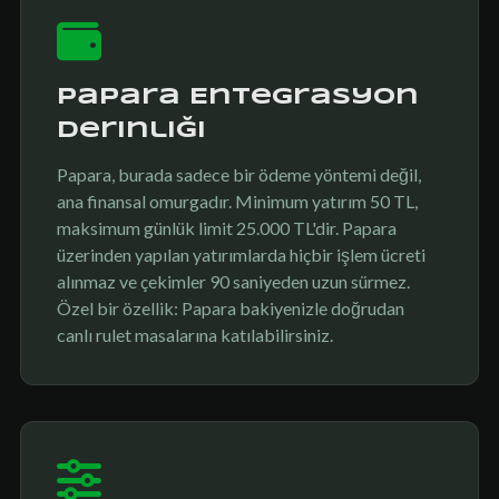
Papara Entegrasyon
Derinliği
Papara, burada sadece bir ödeme yöntemi değil,
ana finansal omurgadır. Minimum yatırım 50 TL,
maksimum günlük limit 25.000 TL'dir. Papara
üzerinden yapılan yatırımlarda hiçbir işlem ücreti
alınmaz ve çekimler 90 saniyeden uzun sürmez.
Özel bir özellik: Papara bakiyenizle doğrudan
canlı rulet masalarına katılabilirsiniz.