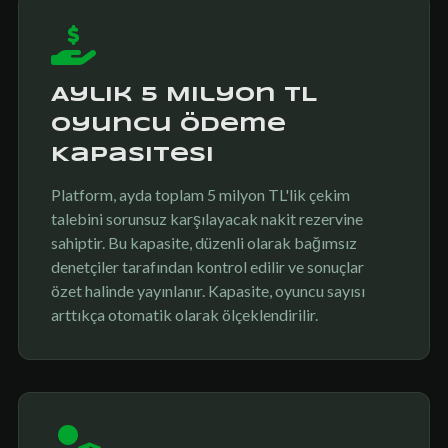
Aylık 5 Milyon TL
Oyuncu Ödeme
Kapasitesi
Platform, ayda toplam 5 milyon TL'lik çekim
talebini sorunsuz karşılayacak nakit rezervine
sahiptir. Bu kapasite, düzenli olarak bağımsız
denetçiler tarafından kontrol edilir ve sonuçlar
özet halinde yayınlanır. Kapasite, oyuncu sayısı
arttıkça otomatik olarak ölçeklendirilir.