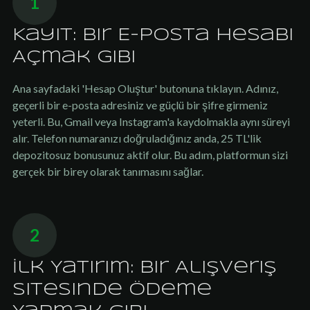
1
Kayıt: Bir E-posta Hesabı
Açmak Gibi
Ana sayfadaki 'Hesap Oluştur' butonuna tıklayın. Adınız,
geçerli bir e-posta adresiniz ve güçlü bir şifre girmeniz
yeterli. Bu, Gmail veya Instagram'a kaydolmakla aynı süreyi
alır. Telefon numaranızı doğruladığınız anda, 25 TL'lik
depozitosuz bonusunuz aktif olur. Bu adım, platformun sizi
gerçek bir birey olarak tanımasını sağlar.
2
İlk Yatırım: Bir Alışveriş
Sitesinde Ödeme