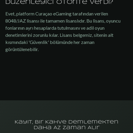
düzenleyici otorite verdi?
Evet, platform Curaçao eGaming tarafından verilen
8048/JAZ lisansı ile tamamen lisanslıdır. Bu lisans, oyuncu
fonlarının ayrı hesaplarda tutulmasını ve adil oyun
denetimlerini zorunlu kılar. Lisans belgemiz, sitenin alt
kısmındaki 'Güvenlik' bölümünde her zaman
görüntülenebilir.
Kayıt, Bir Kahve Demlemekten
Daha Az Zaman Alır