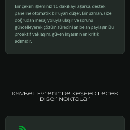
Bir çekim işleminiz 10 dakikayı aşarsa, destek
paneline otomatik bir uyarı düşer. Bir uzman, size
doğrudan mesaj yoluyla ulaşır ve sorunu
güncelleyerek çözüm sürecini an be an paylaşır. Bu
proaktif yaklaşım, güven inşasının en kritik
adımıdır.
Kavbet Evreninde Keşfedilecek
Diğer Noktalar