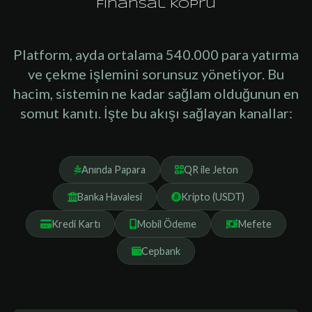
Finansal Köprü
Platform, ayda ortalama 540.000 para yatırma
ve çekme işlemini sorunsuz yönetiyor. Bu
hacim, sistemin ne kadar sağlam olduğunun en
somut kanıtı. İşte bu akışı sağlayan kanallar:
Anında Papara
QR ile Jeton
Banka Havalesi
Kripto (USDT)
Kredi Kartı
Mobil Ödeme
Mefete
Cepbank