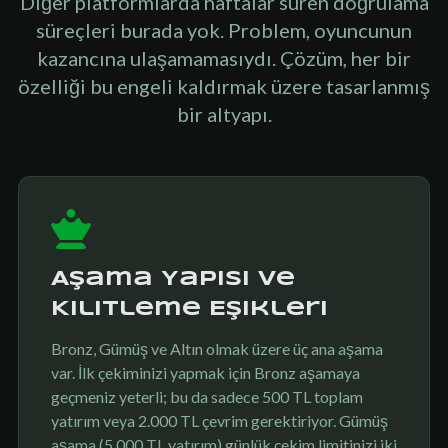
Diğer platformlarda haftalar süren doğrulama
süreçleri burada yok. Problem, oyuncunun
kazancına ulaşamamasıydı. Çözüm, her bir
özelliği bu engeli kaldırmak üzere tasarlanmış
bir altyapı.
Aşama Yapısı ve
Kilitleme Eşikleri
Bronz, Gümüş ve Altın olmak üzere üç ana aşama
var. İlk çekiminizi yapmak için Bronz aşamaya
geçmeniz yeterli; bu da sadece 500 TL toplam
yatırım veya 2.000 TL çevrim gerektiriyor. Gümüş
aşama (5.000 TL yatırım) günlük çekim limitinizi iki