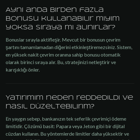
Aynı anda birden fazla
bonusu kullanabilir miyim
yoksa sıraya mı alınırlar?
Bonuslar sırayla aktifleşir. Mevcut bir bonusun çevrim
şartını tamamlamadan diğerini etkinleştiremezsiniz. Sistem,
en yüksek nakit çevrim oranına sahip bonusu otomatik
olarak birinci sıraya alır. Bu, stratejinizi netleştirir ve
karışıklığı önler.
Yatırımım neden reddedildi ve
nasıl düzeltebilirim?
En yaygın sebep, bankanızın tek seferlik çevrimiçi ödeme
limitidir. Çözümü basit: Papara veya Jeton gibi bir dijital
cüzdan kullanın. Bu yöntemlerde limitler daha yüksektir ve