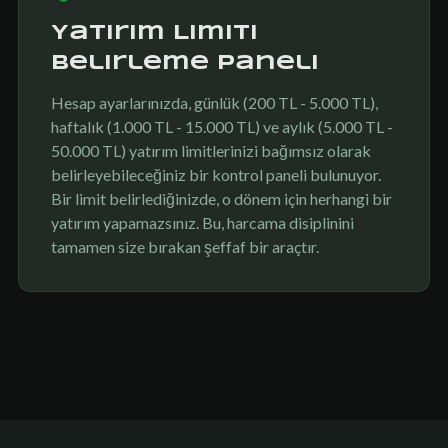
Yatırım Limiti
Belirleme Paneli
Hesap ayarlarınızda, günlük (200 TL - 5.000 TL),
haftalık (1.000 TL - 15.000 TL) ve aylık (5.000 TL -
50.000 TL) yatırım limitlerinizi bağımsız olarak
belirleyebileceğiniz bir kontrol paneli bulunuyor.
Bir limit belirlediğinizde, o dönem için herhangi bir
yatırım yapamazsınız. Bu, harcama disiplinini
tamamen size bırakan şeffaf bir araçtır.