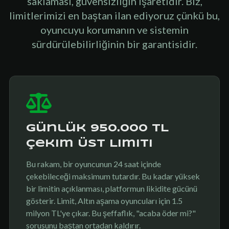
saklaması, güvensizliğin işaretidir. Biz,
limitlerimizi en baştan ilan ediyoruz çünkü bu,
oyuncuyu korumanın ve sistemin
sürdürülebilirliğinin bir garantisidir.
Günlük 950.000 TL
Çekim Üst Limiti
Bu rakam, bir oyuncunun 24 saat içinde
çekebileceği maksimum tutardır. Bu kadar yüksek
bir limitin açıklanması, platformun likidite gücünü
gösterir. Limit, Altın aşama oyuncuları için 1.5
milyon TL'ye çıkar. Bu şeffaflık, "acaba öder mi?"
sorusunu baştan ortadan kaldırır.