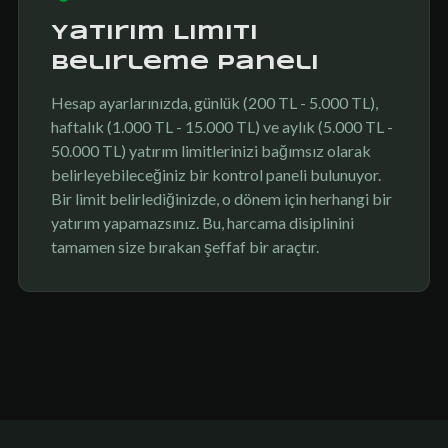
Yatırım Limiti
Belirleme Paneli
Hesap ayarlarınızda, günlük (200 TL - 5.000 TL),
haftalık (1.000 TL - 15.000 TL) ve aylık (5.000 TL -
50.000 TL) yatırım limitlerinizi bağımsız olarak
belirleyebileceğiniz bir kontrol paneli bulunuyor.
Bir limit belirlediğinizde, o dönem için herhangi bir
yatırım yapamazsınız. Bu, harcama disiplinini
tamamen size bırakan şeffaf bir araçtır.