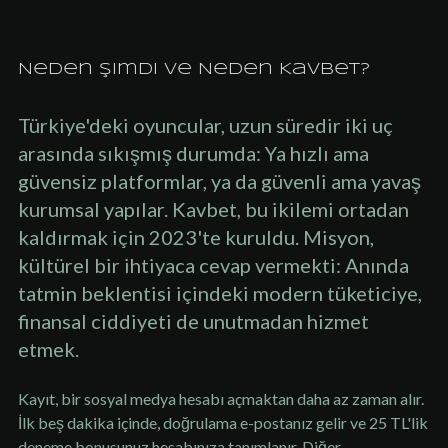
Neden Şimdi ve Neden Kavbet?
Türkiye'deki oyuncular, uzun süredir iki uç
arasında sıkışmış durumda: Ya hızlı ama
güvensiz platformlar, ya da güvenli ama yavaş
kurumsal yapılar. Kavbet, bu ikilemi ortadan
kaldırmak için 2023'te kuruldu. Misyon,
kültürel bir ihtiyaca cevap vermekti: Anında
tatmin beklentisi içindeki modern tüketiciye,
finansal ciddiyeti de unutmadan hizmet
etmek.
Kayıt, bir sosyal medya hesabı açmaktan daha az zaman alır.
İlk beş dakika içinde, doğrulama e-postanız gelir ve 25 TL'lik
deneme bonusunuz hesabınıza tanımlanır. Diğer