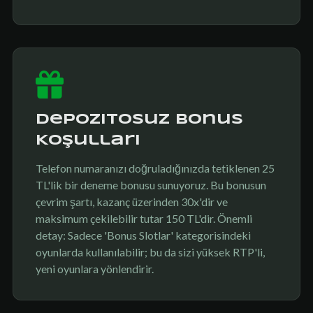
Depozitosuz Bonus
Koşulları
Telefon numaranızı doğruladığınızda tetiklenen 25
TL'lik bir deneme bonusu sunuyoruz. Bu bonusun
çevrim şartı, kazanç üzerinden 30x'dir ve
maksimum çekilebilir tutar 150 TL'dir. Önemli
detay: Sadece 'Bonus Slotlar' kategorisindeki
oyunlarda kullanılabilir; bu da sizi yüksek RTP'li,
yeni oyunlara yönlendirir.