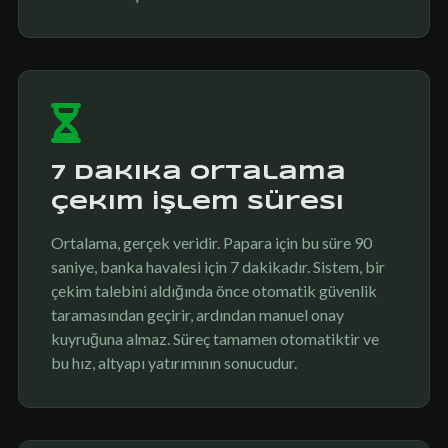
7 Dakika Ortalama
Çekim İşlem Süresi
Ortalama, gerçek veridir. Papara için bu süre 90
saniye, banka havalesi için 7 dakikadır. Sistem, bir
çekim talebini aldığında önce otomatik güvenlik
taramasından geçirir, ardından manuel onay
kuyruğuna almaz. Süreç tamamen otomatiktir ve
bu hız, altyapı yatırımının sonucudur.