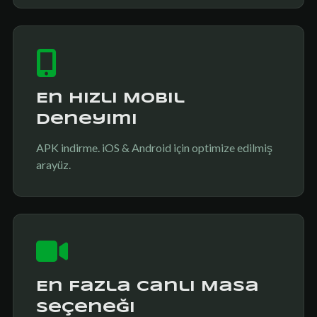
En Hızlı Mobil
Deneyimi
APK indirme. iOS & Android için optimize edilmiş
arayüz.
En Fazla Canlı Masa
Seçeneği