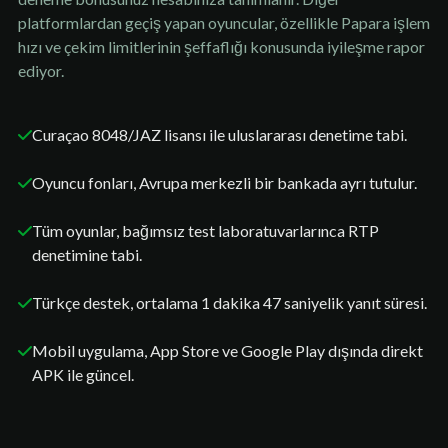
platformlardan geçiş yapan oyuncular, özellikle Papara işlem
hızı ve çekim limitlerinin şeffaflığı konusunda iyileşme rapor
ediyor.
Curaçao 8048/JAZ lisansı ile uluslararası denetime tabi.
Oyuncu fonları, Avrupa merkezli bir bankada ayrı tutulur.
Tüm oyunlar, bağımsız test laboratuvarlarınca RTP
denetimine tabi.
Türkçe destek, ortalama 1 dakika 47 saniyelik yanıt süresi.
Mobil uygulama, App Store ve Google Play dışında direkt
APK ile güncel.