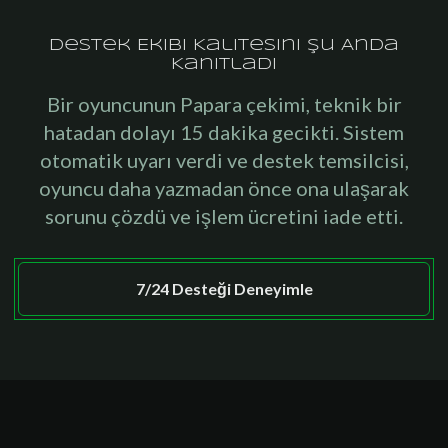
Destek Ekibi Kalitesini Şu Anda
Kanıtladı
Bir oyuncunun Papara çekimi, teknik bir
hatadan dolayı 15 dakika gecikti. Sistem
otomatik uyarı verdi ve destek temsilcisi,
oyuncu daha yazmadan önce ona ulaşarak
sorunu çözdü ve işlem ücretini iade etti.
7/24 Desteği Deneyimle