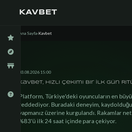
Ana İçeriğe Geç
KAVBET
Ana Sayfa
›
Kavbet
03.08.2026 15:00
Kavbet, Hızlı Çekimi Bir İlk Gün 
Platform, Türkiye'deki oyuncuların en büyü
reddediyor. Buradaki deneyim, kaydolduğunu
yapmanız üzerine kurgulandı. Rakamlar net 
%83'ü ilk 24 saat içinde para çekiyor.