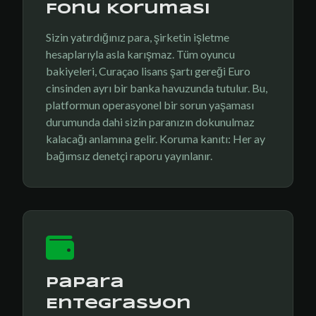
Fonu Koruması
Sizin yatırdığınız para, şirketin işletme
hesaplarıyla asla karışmaz. Tüm oyuncu
bakiyeleri, Curaçao lisans şartı gereği Euro
cinsinden ayrı bir banka havuzunda tutulur. Bu,
platformun operasyonel bir sorun yaşaması
durumunda dahi sizin paranızın dokunulmaz
kalacağı anlamına gelir. Koruma kanıtı: Her ay
bağımsız denetçi raporu yayınlanır.
Papara
Entegrasyon