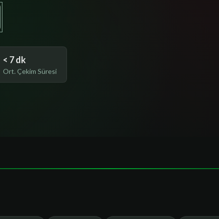
< 7 dk
Ort. Çekim Süresi