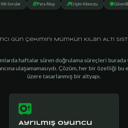
ritik Sorular
Para Akışı
Erişim Kılavuzu
Güvenli
inci Gün Çekimini Mümkün Kılan Altı Si
mlarda haftalar süren doğrulama süreçleri burada
cına ulaşamamasıydı. Çözüm, her bir özelliği bu 
üzere tasarlanmış bir altyapı.
Ayrılmış Oyuncu