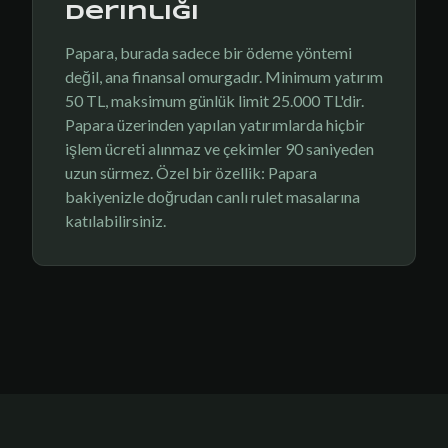
Derinliği
Papara, burada sadece bir ödeme yöntemi
değil, ana finansal omurgadır. Minimum yatırım
50 TL, maksimum günlük limit 25.000 TL'dir.
Papara üzerinden yapılan yatırımlarda hiçbir
işlem ücreti alınmaz ve çekimler 90 saniyeden
uzun sürmez. Özel bir özellik: Papara
bakiyenizle doğrudan canlı rulet masalarına
katılabilirsiniz.