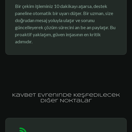
Bir çekim işleminiz 10 dakikayı aşarsa, destek
paneline otomatik bir uyarı düşer. Bir uzman, size
doğrudan mesaj yoluyla ulaşır ve sorunu
güncelleyerek çözüm sürecini an be an paylaşır. Bu
proaktif yaklaşım, güven inşasının en kritik
adımıdır.
Kavbet Evreninde Keşfedilecek
Diğer Noktalar