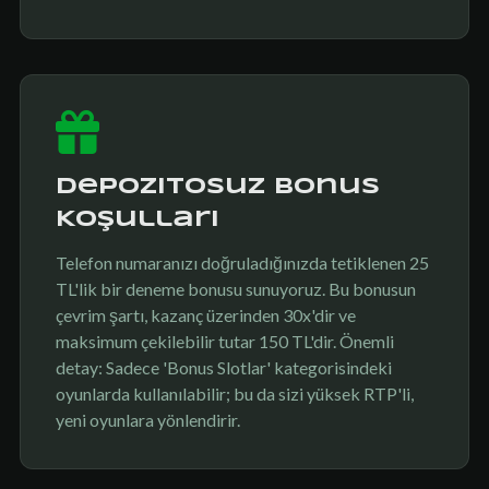
Depozitosuz Bonus
Koşulları
Telefon numaranızı doğruladığınızda tetiklenen 25
TL'lik bir deneme bonusu sunuyoruz. Bu bonusun
çevrim şartı, kazanç üzerinden 30x'dir ve
maksimum çekilebilir tutar 150 TL'dir. Önemli
detay: Sadece 'Bonus Slotlar' kategorisindeki
oyunlarda kullanılabilir; bu da sizi yüksek RTP'li,
yeni oyunlara yönlendirir.