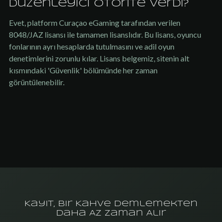
düzenleyici otorite verdi?
Evet, platform Curaçao eGaming tarafından verilen
8048/JAZ lisansı ile tamamen lisanslıdır. Bu lisans, oyuncu
fonlarının ayrı hesaplarda tutulmasını ve adil oyun
denetimlerini zorunlu kılar. Lisans belgemiz, sitenin alt
kısmındaki 'Güvenlik' bölümünde her zaman
görüntülenebilir.
Kayıt, Bir Kahve Demlemekten
Daha Az Zaman Alır