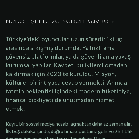
Neden Şimdi ve Neden Kavbet?
Türkiye'deki oyuncular, uzun süredir iki uç
arasında sıkışmış durumda: Ya hızlı ama
güvensiz platformlar, ya da güvenli ama yavaş
kurumsal yapılar. Kavbet, bu ikilemi ortadan
kaldırmak için 2023'te kuruldu. Misyon,
kültürel bir ihtiyaca cevap vermekti: Anında
tatmin beklentisi içindeki modern tüketiciye,
finansal ciddiyeti de unutmadan hizmet
etmek.
Kayıt, bir sosyal medya hesabı açmaktan daha az zaman alır.
İlk beş dakika içinde, doğrulama e-postanız gelir ve 25 TL'lik
deneme bonusunuz hesabınıza tanımlanır. Diğer