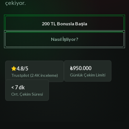
çekiyor.
200 TL Bonusla Başla
Nasıl İşliyor?
4.8/5
₺950.000
Trustpilot (2.4K inceleme)
Günlük Çekim Limiti
< 7 dk
Ort. Çekim Süresi