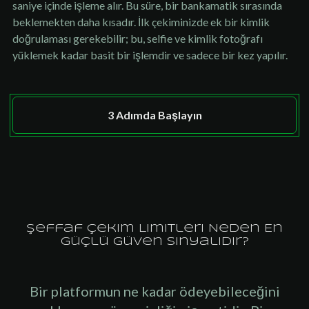
saniye içinde işleme alır. Bu süre, bir bankamatik sırasında
beklemekten daha kısadır. İlk çekiminizde ek bir kimlik
doğrulaması gerekebilir; bu, selfie ve kimlik fotoğrafı
yüklemek kadar basit bir işlemdir ve sadece bir kez yapılır.
3 Adımda Başlayın
Şeffaf Çekim Limitleri Neden En
Güçlü Güven Sinyalidir?
Bir platformun ne kadar ödeyebileceğini