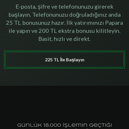
E-posta, şifre ve telefonunuzu girerek
başlayın. Telefonunuzu doğruladığınız anda
25 TL bonusunuz hazır. İlk yatırımınızı Papara
ile yapın ve 200 TL ekstra bonusu kilitleyin.
Basit, hızlı ve direkt.
225 TL İle Başlayın
Günlük 18.000 İşlemin Geçtiği