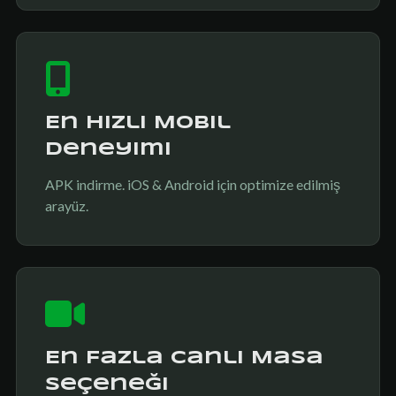
En Hızlı Mobil
Deneyimi
APK indirme. iOS & Android için optimize edilmiş
arayüz.
En Fazla Canlı Masa
Seçeneği