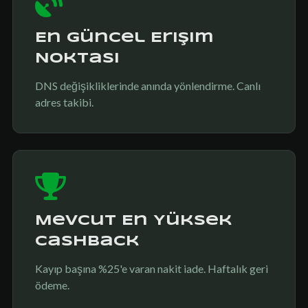
En Güncel Erişim
Noktası
DNS değişikliklerinde anında yönlendirme. Canlı
adres takibi.
Mevcut En Yüksek
Cashback
Kayıp başına %25'e varan nakit iade. Haftalık geri
ödeme.