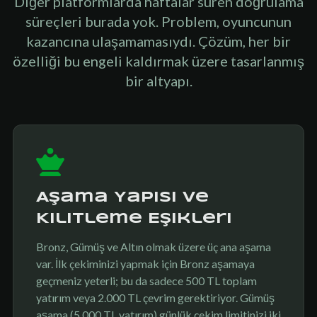
Diğer platformlarda haftalar süren doğrulama
süreçleri burada yok. Problem, oyuncunun
kazancına ulaşamamasıydı. Çözüm, her bir
özelliği bu engeli kaldırmak üzere tasarlanmış
bir altyapı.
Aşama Yapısı ve
Kilitleme Eşikleri
Bronz, Gümüş ve Altın olmak üzere üç ana aşama
var. İlk çekiminizi yapmak için Bronz aşamaya
geçmeniz yeterli; bu da sadece 500 TL toplam
yatırım veya 2.000 TL çevrim gerektiriyor. Gümüş
aşama (5.000 TL yatırım) günlük çekim limitinizi iki