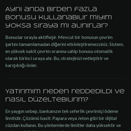
Aynı anda birden fazla
bonusu kullanabilir miyim
yoksa sıraya mı alınırlar?
Bonuslar sırayla aktifleşir. Mevcut bir bonusun çevrim
şartını tamamlamadan diğerini etkinleştiremezsiniz. Sistem,
en yüksek nakit çevrim oranına sahip bonusu otomatik
olarak birinci sıraya alır. Bu, stratejinizi netleştirir ve
karışıklığı önler.
Yatırımım neden reddedildi ve
nasıl düzeltebilirim?
En yaygın sebep, bankanızın tek seferlik çevrimiçi ödeme
limitidir. Çözümü basit: Papara veya Jeton gibi bir dijital
cüzdan kullanın. Bu yöntemlerde limitler daha yüksektir ve