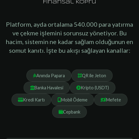
Finansal Köprü
Platform, ayda ortalama 540.000 para yatırma
ve çekme işlemini sorunsuz yönetiyor. Bu
hacim, sistemin ne kadar sağlam olduğunun en
somut kanıtı. İşte bu akışı sağlayan kanallar:
Anında Papara
QR ile Jeton
Banka Havalesi
Kripto (USDT)
Kredi Kartı
Mobil Ödeme
Mefete
Cepbank