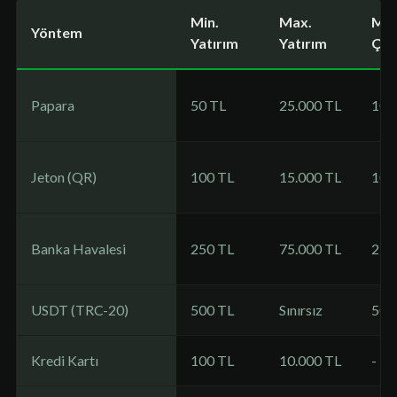
Min.
Max.
Min
Yöntem
Yatırım
Yatırım
Çek
Papara
50 TL
25.000 TL
100
Jeton (QR)
100 TL
15.000 TL
100
Banka Havalesi
250 TL
75.000 TL
250
USDT (TRC-20)
500 TL
Sınırsız
500
Kredi Kartı
100 TL
10.000 TL
-