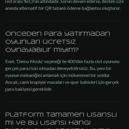
red oranı %0,3'ün altındadır. Sorun devam ederse, destek size
anında alternatif bir QR tabanlı ödeme bağlantısı oluşturur.
Önceden para yatırmadan
oyunları ücretsiz
oynayabilir miyim?
Evet, 'Demo Modu' seçeneği ile 400'den fazla slot oyununu
gerçek para riski olmadan deneyebilirsiniz. Bu, yeni bir
oyunun mekaniğini anlamak için mükemmel bir yoldur.
Ancak, canlı krupiyer masaları ve spor bahisleri için gerçek
para bakiyesi gereklidir.
Platform tamamen lisanslı
mı ve bu lisansı hangi