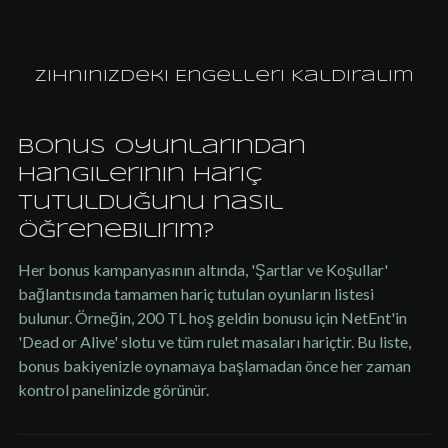
Zihninizdeki Engelleri Kaldıralım
Bonus oyunlarından
hangilerinin hariç
tutulduğunu nasıl
öğrenebilirim?
Her bonus kampanyasının altında, 'Şartlar ve Koşullar'
bağlantısında tamamen hariç tutulan oyunların listesi
bulunur. Örneğin, 200 TL hoş geldin bonusu için NetEnt'in
'Dead or Alive' slotu ve tüm rulet masaları hariçtir. Bu liste,
bonus bakiyenizle oynamaya başlamadan önce her zaman
kontrol panelinizde görünür.