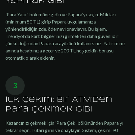
Yapmak Gibi
'Para Yatır' bölümüne gidin ve Papara'yı seçin. Miktarı
(minimum 50 TL) girip Papara uygulamanıza
yönlendirildiğinizde, ödemeyi onaylayın. Bu işlem,
Trendyol'da kart bilgilerinizi girmekten daha güvenlidir
çünkü doğrudan Papara arayüzünü kullanırsınız. Yatırımınız
anında hesabınıza geçer ve 200 TL hoş geldin bonusu
otomatik olarak eklenir.
3
İlk Çekim: Bir ATM'den
Para Çekmek Gibi
Kazancınızı çekmek için 'Para Çek' bölümünden Papara'yı
tekrar seçin. Tutarı girin ve onaylayın. Sistem, çekimi 90