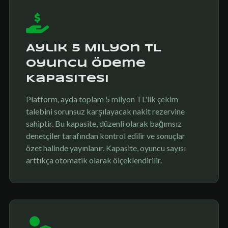
Aylık 5 Milyon TL
Oyuncu Ödeme
Kapasitesi
Platform, ayda toplam 5 milyon TL'lik çekim
talebini sorunsuz karşılayacak nakit rezervine
sahiptir. Bu kapasite, düzenli olarak bağımsız
denetçiler tarafından kontrol edilir ve sonuçlar
özet halinde yayınlanır. Kapasite, oyuncu sayısı
arttıkça otomatik olarak ölçeklendirilir.