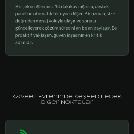
Bir çekim işleminiz 10 dakikayı aşarsa, destek
paneline otomatik bir uyarı düşer. Bir uzman, size
doğrudan mesaj yoluyla ulaşır ve sorunu
güncelleyerek çözüm sürecini an be an paylaşır. Bu
proaktif yaklaşım, güven inşasının en kritik
adımıdır.
Kavbet Evreninde Keşfedilecek
Diğer Noktalar