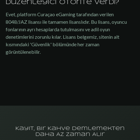
düzenleyici otorite verdi?
Evet, platform Curaçao eGaming tarafından verilen
8048/JAZ lisansı ile tamamen lisanslıdır. Bu lisans, oyuncu
fonlarının ayrı hesaplarda tutulmasını ve adil oyun
denetimlerini zorunlu kılar. Lisans belgemiz, sitenin alt
kısmındaki 'Güvenlik' bölümünde her zaman
görüntülenebilir.
Kayıt, Bir Kahve Demlemekten
Daha Az Zaman Alır