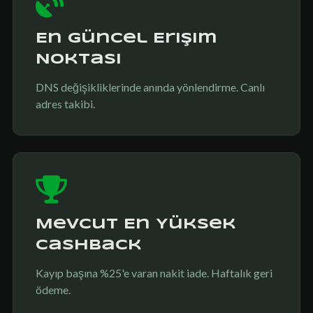
En Güncel Erişim
Noktası
DNS değişikliklerinde anında yönlendirme. Canlı
adres takibi.
Mevcut En Yüksek
Cashback
Kayıp başına %25'e varan nakit iade. Haftalık geri
ödeme.