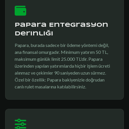
Papara Entegrasyon
Derinliği
Papara, burada sadece bir ödeme yöntemi değil,
ana finansal omurgadır. Minimum yatırım 50 TL,
maksimum günlük limit 25.000 TL'dir. Papara
üzerinden yapılan yatırımlarda hiçbir işlem ücreti
alınmaz ve çekimler 90 saniyeden uzun sürmez.
Özel bir özellik: Papara bakiyenizle doğrudan
canlı rulet masalarına katılabilirsiniz.