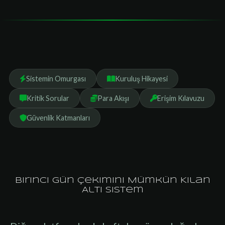
Sayfa İçeriği
Sistemin Omurgası
Kuruluş Hikayesi
Kritik Sorular
Para Akışı
Erişim Kılavuzu
Güvenlik Katmanları
Birinci Gün Çekimini Mümkün Kılan
Altı Sistem