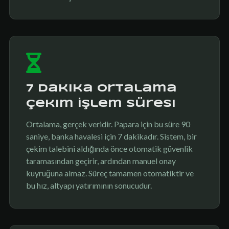
7 Dakika Ortalama
Çekim İşlem Süresi
Ortalama, gerçek veridir. Papara için bu süre 90
saniye, banka havalesi için 7 dakikadır. Sistem, bir
çekim talebini aldığında önce otomatik güvenlik
taramasından geçirir, ardından manuel onay
kuyruğuna almaz. Süreç tamamen otomatiktir ve
bu hız, altyapı yatırımının sonucudur.