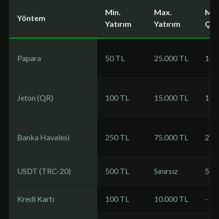
Min.
Max.
Min
Yöntem
Yatırım
Yatırım
Çek
Papara
50 TL
25.000 TL
100
Jeton (QR)
100 TL
15.000 TL
100
Banka Havalesi
250 TL
75.000 TL
250
USDT (TRC-20)
500 TL
Sınırsız
500
Kredi Kartı
100 TL
10.000 TL
-