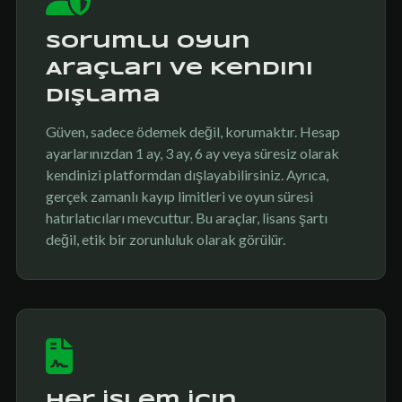
Sorumlu Oyun
Araçları ve Kendini
Dışlama
Güven, sadece ödemek değil, korumaktır. Hesap
ayarlarınızdan 1 ay, 3 ay, 6 ay veya süresiz olarak
kendinizi platformdan dışlayabilirsiniz. Ayrıca,
gerçek zamanlı kayıp limitleri ve oyun süresi
hatırlatıcıları mevcuttur. Bu araçlar, lisans şartı
değil, etik bir zorunluluk olarak görülür.
Her İşlem İçin