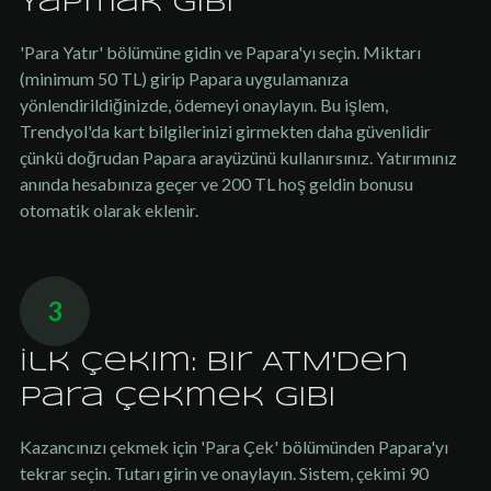
Yapmak Gibi
'Para Yatır' bölümüne gidin ve Papara'yı seçin. Miktarı
(minimum 50 TL) girip Papara uygulamanıza
yönlendirildiğinizde, ödemeyi onaylayın. Bu işlem,
Trendyol'da kart bilgilerinizi girmekten daha güvenlidir
çünkü doğrudan Papara arayüzünü kullanırsınız. Yatırımınız
anında hesabınıza geçer ve 200 TL hoş geldin bonusu
otomatik olarak eklenir.
3
İlk Çekim: Bir ATM'den
Para Çekmek Gibi
Kazancınızı çekmek için 'Para Çek' bölümünden Papara'yı
tekrar seçin. Tutarı girin ve onaylayın. Sistem, çekimi 90