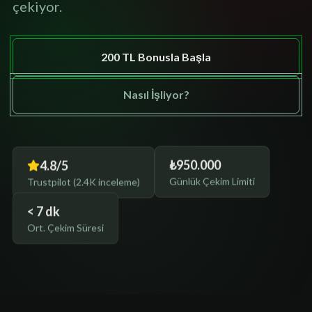
çekiyor.
200 TL Bonusla Başla
Nasıl İşliyor?
4.8/5
₺950.000
Trustpilot (2.4K inceleme)
Günlük Çekim Limiti
< 7 dk
Ort. Çekim Süresi