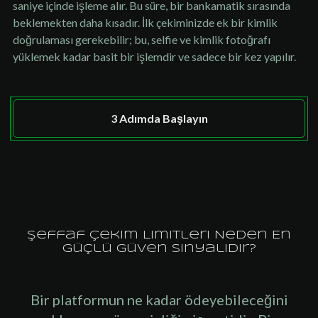
saniye içinde işleme alır. Bu süre, bir bankamatik sırasında
beklemekten daha kısadır. İlk çekiminizde ek bir kimlik
doğrulaması gerekebilir; bu, selfie ve kimlik fotoğrafı
yüklemek kadar basit bir işlemdir ve sadece bir kez yapılır.
3 Adımda Başlayın
Şeffaf Çekim Limitleri Neden En
Güçlü Güven Sinyalidir?
Bir platformun ne kadar ödeyebileceğini