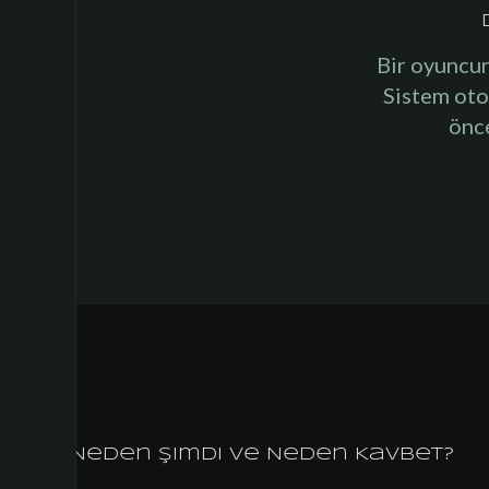
Bir oyuncun
Sistem oto
önce
Neden Şimdi ve Neden Kavbet?