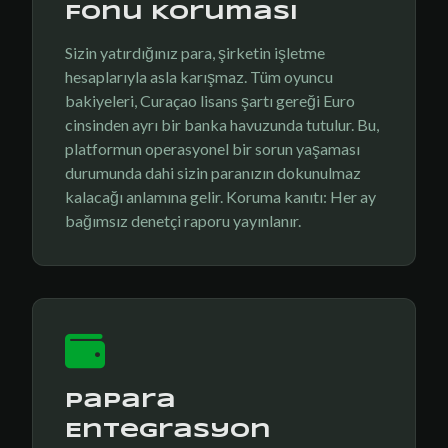
Fonu Koruması
Sizin yatırdığınız para, şirketin işletme
hesaplarıyla asla karışmaz. Tüm oyuncu
bakiyeleri, Curaçao lisans şartı gereği Euro
cinsinden ayrı bir banka havuzunda tutulur. Bu,
platformun operasyonel bir sorun yaşaması
durumunda dahi sizin paranızın dokunulmaz
kalacağı anlamına gelir. Koruma kanıtı: Her ay
bağımsız denetçi raporu yayınlanır.
Papara
Entegrasyon