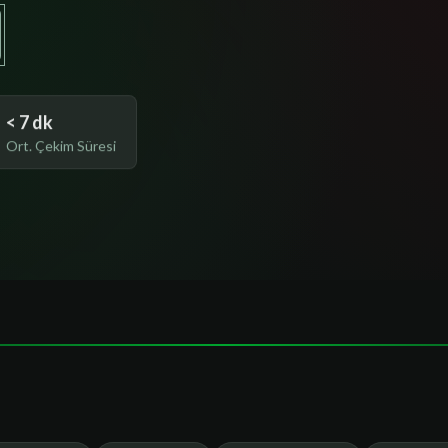
< 7 dk
Ort. Çekim Süresi