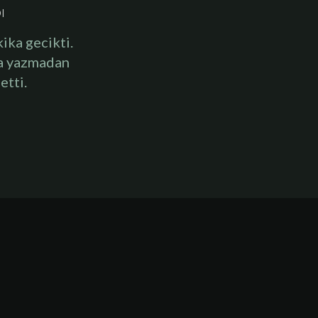
ı
ika gecikti.
ha yazmadan
etti.