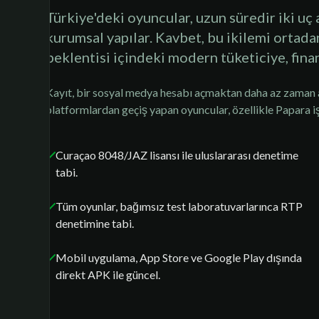
Türkiye'deki oyuncular, uzun süredir iki uç
kurumsal yapılar. Kavbet, bu ikilemi ortada
beklentisi içindeki modern tüketiciye, fin
Kayıt, bir sosyal medya hesabı açmaktan daha az zaman al
platformlardan geçiş yapan oyuncular, özellikle Papara iş
Curaçao 8048/JAZ lisansı ile uluslararası denetime
tabi.
Tüm oyunlar, bağımsız test laboratuvarlarınca RTP
denetimine tabi.
Mobil uygulama, App Store ve Google Play dışında
direkt APK ile güncel.