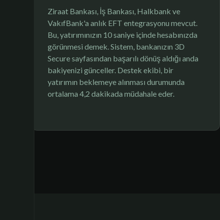
Ziraat Bankası, İş Bankası, Halkbank ve
VakıfBank'a anlık EFT entegrasyonu mevcut.
Bu, yatırımınızın 10 saniye içinde hesabınızda
görünmesi demek. Sistem, bankanızın 3D
Secure sayfasından başarılı dönüş aldığı anda
bakiyenizi günceller. Destek ekibi, bir
yatırımın beklemeye alınması durumunda
ortalama 4,2 dakikada müdahale eder.