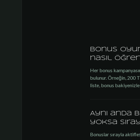
Bonus oyun
nasıl öğren
Her bonus kampanyasının
bulunur. Örneğin, 200 TL
liste, bonus bakiyeniz
Aynı anda b
yoksa sıray
Bonuslar sırayla aktifl