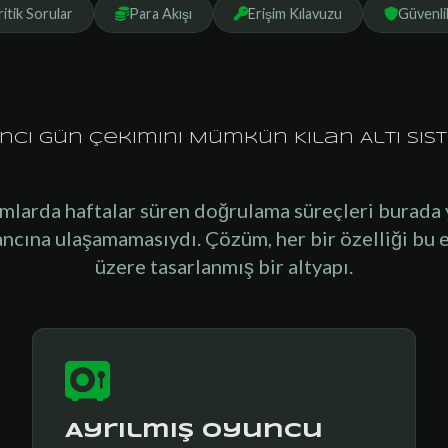
ritik Sorular
Para Akışı
Erişim Kılavuzu
Güvenli
inci Gün Çekimini Mümkün Kılan Altı Si
mlarda haftalar süren doğrulama süreçleri burada
cına ulaşamamasıydı. Çözüm, her bir özelliği bu 
üzere tasarlanmış bir altyapı.
Ayrılmış Oyuncu