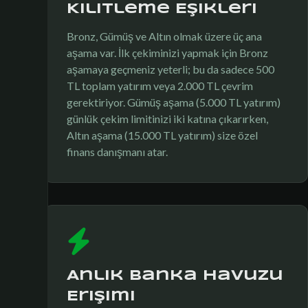
Kilitleme Eşikleri
Bronz, Gümüş ve Altın olmak üzere üç ana
aşama var. İlk çekiminizi yapmak için Bronz
aşamaya geçmeniz yeterli; bu da sadece 500
TL toplam yatırım veya 2.000 TL çevrim
gerektiriyor. Gümüş aşama (5.000 TL yatırım)
günlük çekim limitinizi iki katına çıkarırken,
Altın aşama (15.000 TL yatırım) size özel
finans danışmanı atar.
Anlık Banka Havuzu
Erişimi