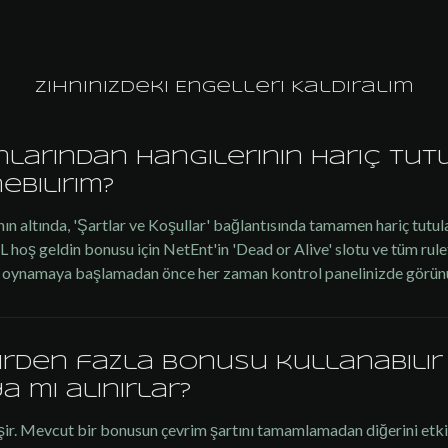
Zihninizdeki Engelleri Kaldıralım
larından hangilerinin hariç tu
ebilirim?
 altında, 'Şartlar ve Koşullar' bağlantısında tamamen hariç tutulan
 hoş geldin bonusu için NetEnt'in 'Dead or Alive' slotu ve tüm rulet
le oynamaya başlamadan önce her zaman kontrol panelinizde görünü
irden fazla bonusu kullanabilir
a mı alınırlar?
eşir. Mevcut bir bonusun çevrim şartını tamamlamadan diğerini etki