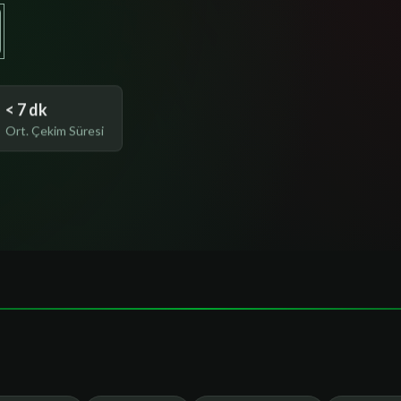
< 7 dk
Ort. Çekim Süresi