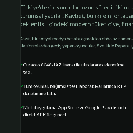
Türkiye'deki oyuncular, uzun süredir iki uç
kurumsal yapılar. Kavbet, bu ikilemi ortada
beklentisi içindeki modern tüketiciye, fin
Kayıt, bir sosyal medya hesabı açmaktan daha az zaman al
platformlardan geçiş yapan oyuncular, özellikle Papara iş
Curaçao 8048/JAZ lisansı ile uluslararası denetime
tabi.
Tüm oyunlar, bağımsız test laboratuvarlarınca RTP
denetimine tabi.
Mobil uygulama, App Store ve Google Play dışında
direkt APK ile güncel.