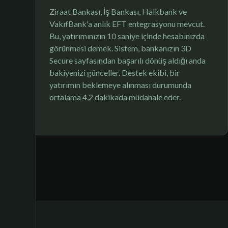
Ziraat Bankası, İş Bankası, Halkbank ve
VakıfBank'a anlık EFT entegrasyonu mevcut.
Bu, yatırımınızın 10 saniye içinde hesabınızda
görünmesi demek. Sistem, bankanızın 3D
Secure sayfasından başarılı dönüş aldığı anda
bakiyenizi günceller. Destek ekibi, bir
yatırımın beklemeye alınması durumunda
ortalama 4,2 dakikada müdahale eder.