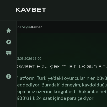
Ana İçeriğe Geç
KAVBET
Ana Sayfa
›
Kavbet
03.08.2026 15:00
Kavbet, Hızlı Çekimi Bir İlk Gün 
Platform, Türkiye'deki oyuncuların en büyü
reddediyor. Buradaki deneyim, kaydolduğunu
yapmanız üzerine kurgulandı. Rakamlar net 
%83'ü ilk 24 saat içinde para çekiyor.