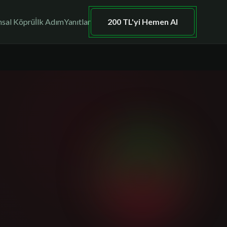
nsal Köprü
İlk Adım
Yanıtlar
200 TL'yi Hemen Al