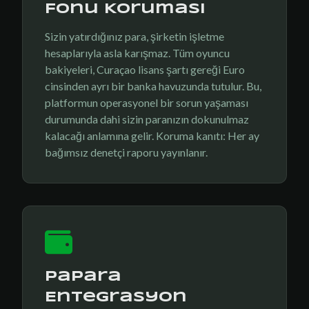
Fonu Koruması
Sizin yatırdığınız para, şirketin işletme
hesaplarıyla asla karışmaz. Tüm oyuncu
bakiyeleri, Curaçao lisans şartı gereği Euro
cinsinden ayrı bir banka havuzunda tutulur. Bu,
platformun operasyonel bir sorun yaşaması
durumunda dahi sizin paranızın dokunulmaz
kalacağı anlamına gelir. Koruma kanıtı: Her ay
bağımsız denetçi raporu yayınlanır.
Papara
Entegrasyon