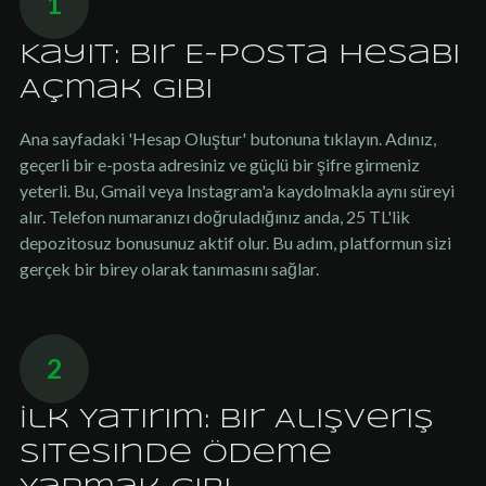
1
Kayıt: Bir E-posta Hesabı
Açmak Gibi
Ana sayfadaki 'Hesap Oluştur' butonuna tıklayın. Adınız,
geçerli bir e-posta adresiniz ve güçlü bir şifre girmeniz
yeterli. Bu, Gmail veya Instagram'a kaydolmakla aynı süreyi
alır. Telefon numaranızı doğruladığınız anda, 25 TL'lik
depozitosuz bonusunuz aktif olur. Bu adım, platformun sizi
gerçek bir birey olarak tanımasını sağlar.
2
İlk Yatırım: Bir Alışveriş
Sitesinde Ödeme