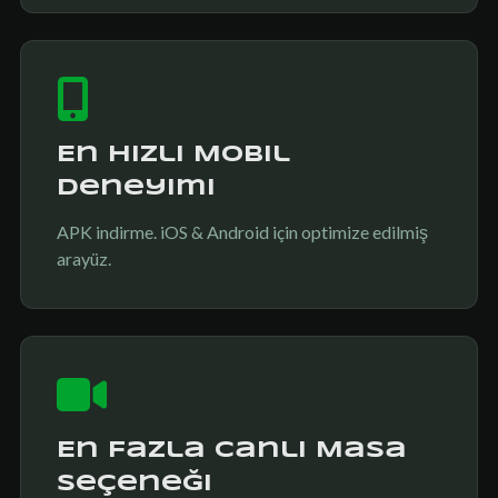
En Hızlı Mobil
Deneyimi
APK indirme. iOS & Android için optimize edilmiş
arayüz.
En Fazla Canlı Masa
Seçeneği