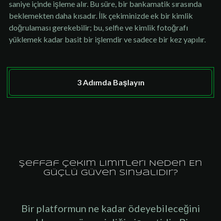
saniye içinde işleme alır. Bu süre, bir bankamatik sırasında
beklemekten daha kısadır. İlk çekiminizde ek bir kimlik
doğrulaması gerekebilir; bu, selfie ve kimlik fotoğrafı
yüklemek kadar basit bir işlemdir ve sadece bir kez yapılır.
3 Adımda Başlayın
Şeffaf Çekim Limitleri Neden En
Güçlü Güven Sinyalidir?
Bir platformun ne kadar ödeyebileceğini