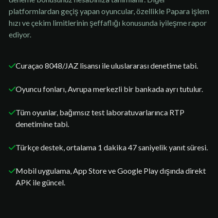
platformlardan geçiş yapan oyuncular, özellikle Papara işlem
hızı ve çekim limitlerinin şeffaflığı konusunda iyileşme rapor
ediyor.
Curaçao 8048/JAZ lisansı ile uluslararası denetime tabi.
Oyuncu fonları, Avrupa merkezli bir bankada ayrı tutulur.
Tüm oyunlar, bağımsız test laboratuvarlarınca RTP
denetimine tabi.
Türkçe destek, ortalama 1 dakika 47 saniyelik yanıt süresi.
Mobil uygulama, App Store ve Google Play dışında direkt
APK ile güncel.