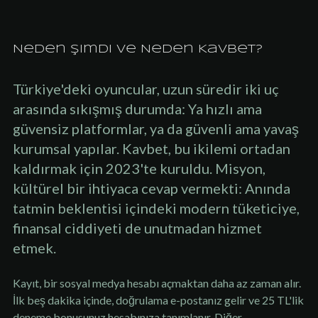
Neden Şimdi ve Neden Kavbet?
Türkiye'deki oyuncular, uzun süredir iki uç
arasında sıkışmış durumda: Ya hızlı ama
güvensiz platformlar, ya da güvenli ama yavaş
kurumsal yapılar. Kavbet, bu ikilemi ortadan
kaldırmak için 2023'te kuruldu. Misyon,
kültürel bir ihtiyaca cevap vermekti: Anında
tatmin beklentisi içindeki modern tüketiciye,
finansal ciddiyeti de unutmadan hizmet
etmek.
Kayıt, bir sosyal medya hesabı açmaktan daha az zaman alır.
İlk beş dakika içinde, doğrulama e-postanız gelir ve 25 TL'lik
deneme bonusunuz hesabınıza tanımlanır. Diğer