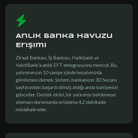
Anlık Banka Havuzu
Erişimi
Ziraat Bankası, İş Bankası, Halkbank ve
VakıfBank'a anlık EFT entegrasyonu mevcut. Bu,
yatırımınızın 10 saniye içinde hesabınızda
görünmesi demek. Sistem, bankanızın 3D Secure
sayfasından başarılı dönüş aldığı anda bakiyenizi
günceller. Destek ekibi, bir yatırımın beklemeye
alınması durumunda ortalama 4,2 dakikada
müdahale eder.