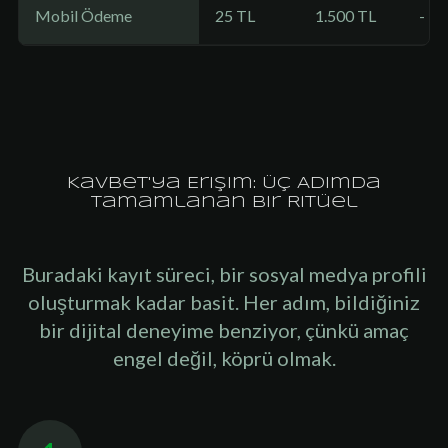
Mobil Ödeme
25 TL
1.500 TL
-
Kavbet'ya Erişim: Üç Adımda
Tamamlanan Bir Ritüel
Buradaki kayıt süreci, bir sosyal medya profili
oluşturmak kadar basit. Her adım, bildiğiniz
bir dijital deneyime benziyor, çünkü amaç
engel değil, köprü olmak.