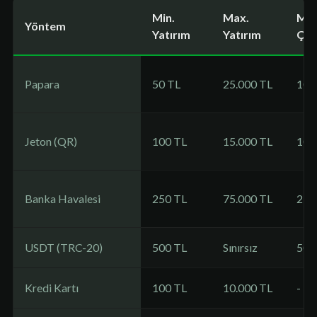
Min.
Max.
Min
Yöntem
Yatırım
Yatırım
Çek
Papara
50 TL
25.000 TL
100
Jeton (QR)
100 TL
15.000 TL
100
Banka Havalesi
250 TL
75.000 TL
250
USDT (TRC-20)
500 TL
Sınırsız
500
Kredi Kartı
100 TL
10.000 TL
-