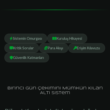
Sayfa İçeriği
Sistemin Omurgası
Kuruluş Hikayesi
Kritik Sorular
Para Akışı
Erişim Kılavuzu
Güvenlik Katmanları
Birinci Gün Çekimini Mümkün Kılan
Altı Sistem