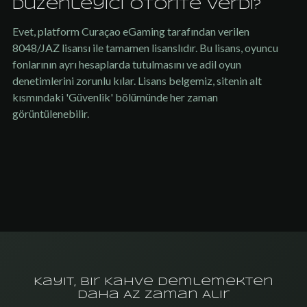
düzenleyici otorite verdi?
Evet, platform Curaçao eGaming tarafından verilen
8048/JAZ lisansı ile tamamen lisanslıdır. Bu lisans, oyuncu
fonlarının ayrı hesaplarda tutulmasını ve adil oyun
denetimlerini zorunlu kılar. Lisans belgemiz, sitenin alt
kısmındaki 'Güvenlik' bölümünde her zaman
görüntülenebilir.
Kayıt, Bir Kahve Demlemekten
Daha Az Zaman Alır