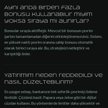
Aynı anda birden fazla
bonusu kullanabilir miyim
yoksa sıraya mı alınırlar?
Bonuslar sırayla aktifleşir. Mevcut bir bonusun çevrim
şartını tamamlamadan diğerini etkinleştiremezsiniz. Sistem,
en yüksek nakit çevrim oranına sahip bonusu otomatik
olarak birinci sıraya alır. Bu, stratejinizi netleştirir ve
karışıklığı önler.
Yatırımım neden reddedildi ve
nasıl düzeltebilirim?
En yaygın sebep, bankanızın tek seferlik çevrimiçi ödeme
limitidir. Çözümü basit: Papara veya Jeton gibi bir dijital
cüzdan kullanın. Bu yöntemlerde limitler daha yüksektir ve