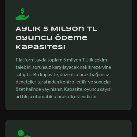
Aylık 5 Milyon TL
Oyuncu Ödeme
Kapasitesi
Platform, ayda toplam 5 milyon TL'lik çekim
talebini sorunsuz karşılayacak nakit rezervine
sahiptir. Bu kapasite, düzenli olarak bağımsız
denetçiler tarafından kontrol edilir ve sonuçlar
özet halinde yayınlanır. Kapasite, oyuncu sayısı
arttıkça otomatik olarak ölçeklendirilir.