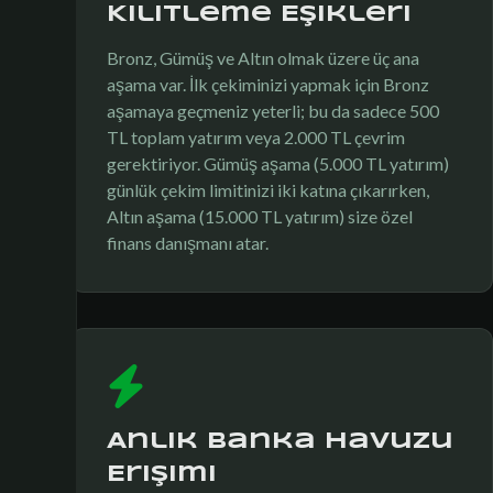
Kilitleme Eşikleri
Bronz, Gümüş ve Altın olmak üzere üç ana
aşama var. İlk çekiminizi yapmak için Bronz
aşamaya geçmeniz yeterli; bu da sadece 500
TL toplam yatırım veya 2.000 TL çevrim
gerektiriyor. Gümüş aşama (5.000 TL yatırım)
günlük çekim limitinizi iki katına çıkarırken,
Altın aşama (15.000 TL yatırım) size özel
finans danışmanı atar.
Anlık Banka Havuzu
Erişimi