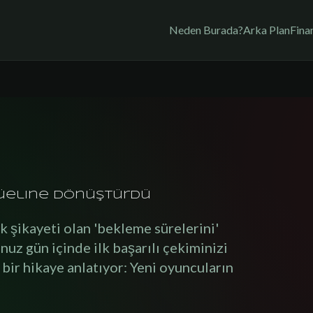
Neden Burada?
Arka Plan
Fina
Ritüeline Dönüştürdü
k şikayeti olan 'bekleme sürelerini'
z gün içinde ilk başarılı çekiminizi
bir hikaye anlatıyor: Yeni oyuncuların