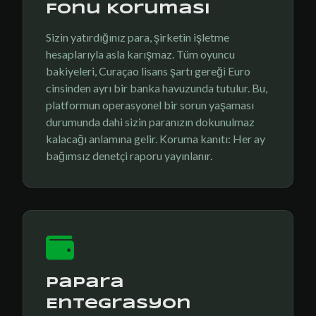
Fonu Koruması
Sizin yatırdığınız para, şirketin işletme
hesaplarıyla asla karışmaz. Tüm oyuncu
bakiyeleri, Curaçao lisans şartı gereği Euro
cinsinden ayrı bir banka havuzunda tutulur. Bu,
platformun operasyonel bir sorun yaşaması
durumunda dahi sizin paranızın dokunulmaz
kalacağı anlamına gelir. Koruma kanıtı: Her ay
bağımsız denetçi raporu yayınlanır.
Papara
Entegrasyon