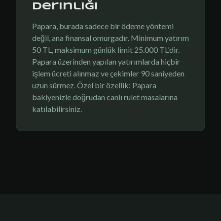
Derinliği
Papara, burada sadece bir ödeme yöntemi
değil, ana finansal omurgadır. Minimum yatırım
50 TL, maksimum günlük limit 25.000 TL'dir.
Papara üzerinden yapılan yatırımlarda hiçbir
işlem ücreti alınmaz ve çekimler 90 saniyeden
uzun sürmez. Özel bir özellik: Papara
bakiyenizle doğrudan canlı rulet masalarına
katılabilirsiniz.