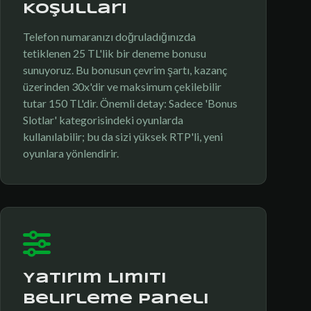
Koşulları
Telefon numaranızı doğruladığınızda
tetiklenen 25 TL'lik bir deneme bonusu
sunuyoruz. Bu bonusun çevrim şartı, kazanç
üzerinden 30x'dir ve maksimum çekilebilir
tutar 150 TL'dir. Önemli detay: Sadece 'Bonus
Slotlar' kategorisindeki oyunlarda
kullanılabilir; bu da sizi yüksek RTP'li, yeni
oyunlara yönlendirir.
Yatırım Limiti
Belirleme Paneli