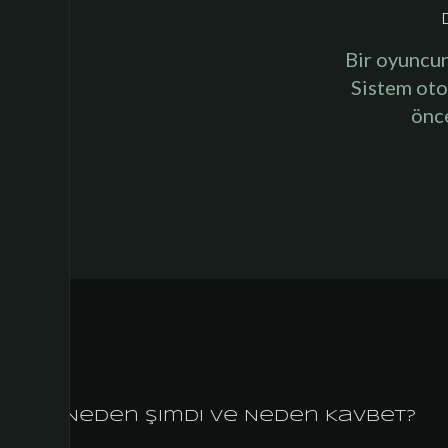
Bir oyuncun
Sistem oto
önce
Neden Şimdi ve Neden Kavbet?