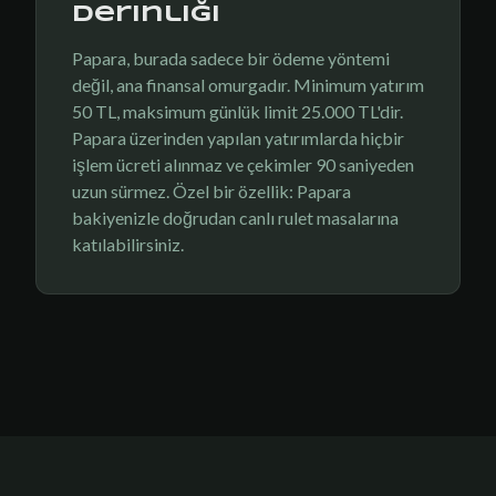
Derinliği
Papara, burada sadece bir ödeme yöntemi
değil, ana finansal omurgadır. Minimum yatırım
50 TL, maksimum günlük limit 25.000 TL'dir.
Papara üzerinden yapılan yatırımlarda hiçbir
işlem ücreti alınmaz ve çekimler 90 saniyeden
uzun sürmez. Özel bir özellik: Papara
bakiyenizle doğrudan canlı rulet masalarına
katılabilirsiniz.