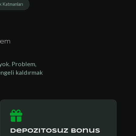
k Katmanları
stem
 yok. Problem,
engeli kaldırmak
Depozitosuz Bonus