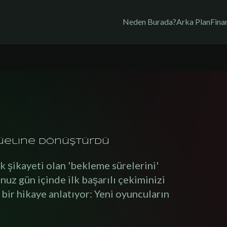
Neden Burada?
Arka Plan
Fina
Ritüeline Dönüştürdü
k şikayeti olan 'bekleme sürelerini'
z gün içinde ilk başarılı çekiminizi
bir hikaye anlatıyor: Yeni oyuncuların