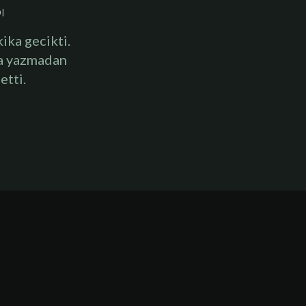
ı
ika gecikti.
ha yazmadan
etti.