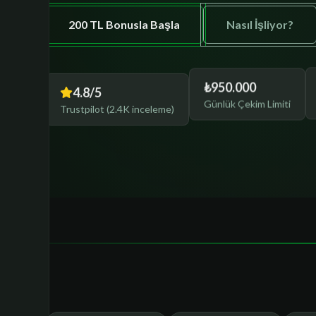
200 TL Bonusla Başla
Nasıl İşliyor?
₺950.000
4.8/5
Günlük Çekim Limiti
Trustpilot (2.4K inceleme)