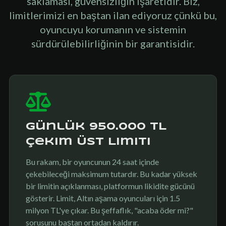
saklaması, güvensizliğin işaretidir. Biz,
limitlerimizi en baştan ilan ediyoruz çünkü bu,
oyuncuyu korumanın ve sistemin
sürdürülebilirliğinin bir garantisidir.
Günlük 950.000 TL
Çekim Üst Limiti
Bu rakam, bir oyuncunun 24 saat içinde
çekebileceği maksimum tutardır. Bu kadar yüksek
bir limitin açıklanması, platformun likidite gücünü
gösterir. Limit, Altın aşama oyuncuları için 1.5
milyon TL'ye çıkar. Bu şeffaflık, "acaba öder mi?"
sorusunu baştan ortadan kaldırır.