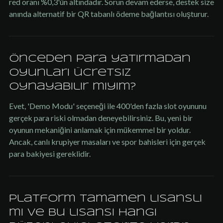
red oranı %0,3'ün altındadır. Sorun devam ederse, destek size
anında alternatif bir QR tabanlı ödeme bağlantısı oluşturur.
Önceden para yatırmadan
oyunları ücretsiz
oynayabilir miyim?
Evet, 'Demo Modu' seçeneği ile 400'den fazla slot oyununu
gerçek para riski olmadan deneyebilirsiniz. Bu, yeni bir
oyunun mekaniğini anlamak için mükemmel bir yoldur.
Ancak, canlı krupiyer masaları ve spor bahisleri için gerçek
para bakiyesi gereklidir.
Platform tamamen lisanslı
mı ve bu lisansı hangi