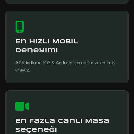
En Hızlı Mobil
Deneyimi
APK indirme. iOS & Android için optimize edilmiş
arayüz.
En Fazla Canlı Masa
Seçeneği