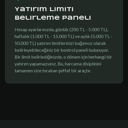
Yatırım Limiti
Belirleme Paneli
Hesap ayarlarınızda, günlük (200 TL - 5.000 TL),
haftalık (1.000 TL - 15.000 TL) ve aylık (5.000 TL -
50.000 TL) yatırım limitlerinizi bağımsız olarak
belirleyebileceğiniz bir kontrol paneli bulunuyor.
Bir limit belirlediğinizde, o dönem için herhangi bir
yatırım yapamazsınız. Bu, harcama disiplinini
tamamen size bırakan şeffaf bir araçtır.