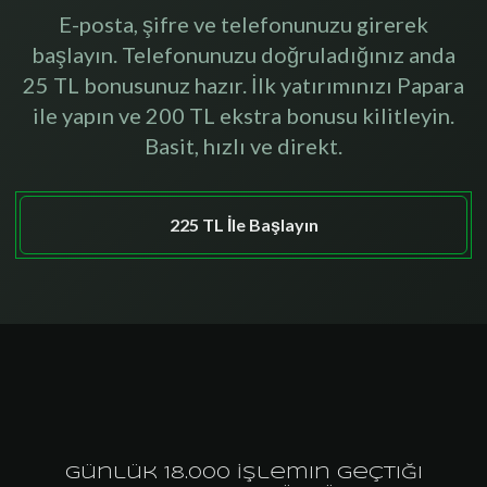
E-posta, şifre ve telefonunuzu girerek
başlayın. Telefonunuzu doğruladığınız anda
25 TL bonusunuz hazır. İlk yatırımınızı Papara
ile yapın ve 200 TL ekstra bonusu kilitleyin.
Basit, hızlı ve direkt.
225 TL İle Başlayın
Günlük 18.000 İşlemin Geçtiği