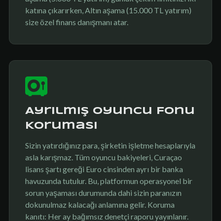
katına çıkarırken, Altın aşama (15.000 TL yatırım)
size özel finans danışmanı atar.
Ayrılmış Oyuncu Fonu
Koruması
Sizin yatırdığınız para, şirketin işletme hesaplarıyla
asla karışmaz. Tüm oyuncu bakiyeleri, Curaçao
lisans şartı gereği Euro cinsinden ayrı bir banka
havuzunda tutulur. Bu, platformun operasyonel bir
sorun yaşaması durumunda dahi sizin paranızın
dokunulmaz kalacağı anlamına gelir. Koruma
kanıtı: Her ay bağımsız denetçi raporu yayınlanır.