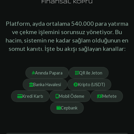
Finansal Köprü
Platform, ayda ortalama 540.000 para yatırma
ve çekme işlemini sorunsuz yönetiyor. Bu
hacim, sistemin ne kadar sağlam olduğunun en
somut kanıtı. İşte bu akışı sağlayan kanallar:
Anında Papara
QR ile Jeton
Banka Havalesi
Kripto (USDT)
Kredi Kartı
Mobil Ödeme
Mefete
Cepbank