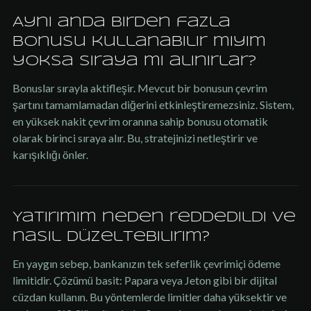
Aynı anda birden fazla
bonusu kullanabilir miyim
yoksa sıraya mı alınırlar?
Bonuslar sırayla aktifleşir. Mevcut bir bonusun çevrim
şartını tamamlamadan diğerini etkinleştiremezsiniz. Sistem,
en yüksek nakit çevrim oranına sahip bonusu otomatik
olarak birinci sıraya alır. Bu, stratejinizi netleştirir ve
karışıklığı önler.
Yatırımım neden reddedildi ve
nasıl düzeltebilirim?
En yaygın sebep, bankanızın tek seferlik çevrimiçi ödeme
limitidir. Çözümü basit: Papara veya Jeton gibi bir dijital
cüzdan kullanın. Bu yöntemlerde limitler daha yüksektir ve