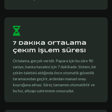
7 Dakika Ortalama
Çekim İşlem Süresi
Ortalama, gerçek veridir. Papara için bu süre 90
saniye, banka havalesi için 7 dakikadır. Sistem, bir
çekim talebini aldığında önce otomatik güvenlik
taramasından geçirir, ardından manuel onay
kuyruğuna almaz. Süreç tamamen otomatiktir ve
bu hız, altyapı yatırımının sonucudur.