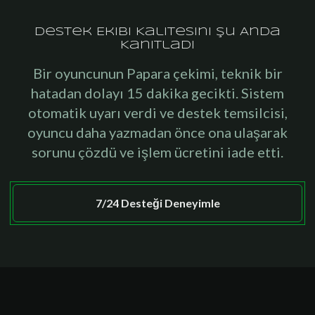
Destek Ekibi Kalitesini Şu Anda
Kanıtladı
Bir oyuncunun Papara çekimi, teknik bir
hatadan dolayı 15 dakika gecikti. Sistem
otomatik uyarı verdi ve destek temsilcisi,
oyuncu daha yazmadan önce ona ulaşarak
sorunu çözdü ve işlem ücretini iade etti.
7/24 Desteği Deneyimle