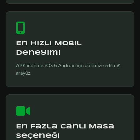
En Hızlı Mobil
Deneyimi
APK indirme. iOS & Android için optimize edilmiş
arayüz.
En Fazla Canlı Masa
Seçeneği