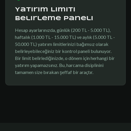
Yatırım Limiti
Belirleme Paneli
Hesap ayarlarınızda, günlük (200 TL - 5.000 TL),
haftalık (1.000 TL - 15.000 TL) ve aylık (5.000 TL -
50.000 TL) yatırım limitlerinizi bağımsız olarak
belirleyebileceğiniz bir kontrol paneli bulunuyor.
Bir limit belirlediğinizde, o dönem için herhangi bir
yatırım yapamazsınız. Bu, harcama disiplinini
tamamen size bırakan şeffaf bir araçtır.