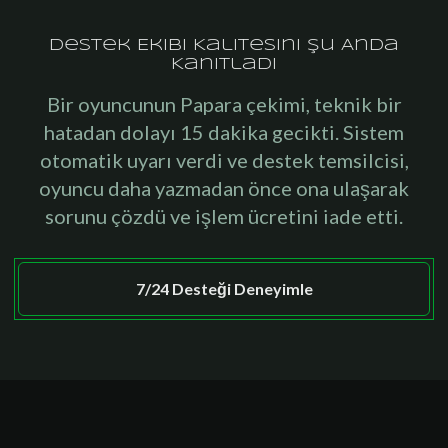
Destek Ekibi Kalitesini Şu Anda
Kanıtladı
Bir oyuncunun Papara çekimi, teknik bir
hatadan dolayı 15 dakika gecikti. Sistem
otomatik uyarı verdi ve destek temsilcisi,
oyuncu daha yazmadan önce ona ulaşarak
sorunu çözdü ve işlem ücretini iade etti.
7/24 Desteği Deneyimle