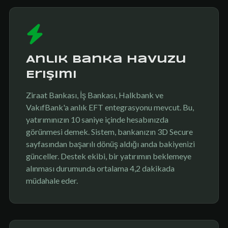
Anlık Banka Havuzu
Erişimi
Ziraat Bankası, İş Bankası, Halkbank ve
VakıfBank'a anlık EFT entegrasyonu mevcut. Bu,
yatırımınızın 10 saniye içinde hesabınızda
görünmesi demek. Sistem, bankanızın 3D Secure
sayfasından başarılı dönüş aldığı anda bakiyenizi
günceller. Destek ekibi, bir yatırımın beklemeye
alınması durumunda ortalama 4,2 dakikada
müdahale eder.