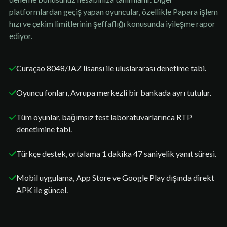
platformlardan geçiş yapan oyuncular, özellikle Papara işlem
hızı ve çekim limitlerinin şeffaflığı konusunda iyileşme rapor
ediyor.
Curaçao 8048/JAZ lisansı ile uluslararası denetime tabi.
Oyuncu fonları, Avrupa merkezli bir bankada ayrı tutulur.
Tüm oyunlar, bağımsız test laboratuvarlarınca RTP
denetimine tabi.
Türkçe destek, ortalama 1 dakika 47 saniyelik yanıt süresi.
Mobil uygulama, App Store ve Google Play dışında direkt
APK ile güncel.