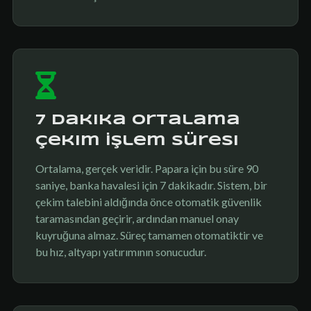
7 Dakika Ortalama
Çekim İşlem Süresi
Ortalama, gerçek veridir. Papara için bu süre 90
saniye, banka havalesi için 7 dakikadır. Sistem, bir
çekim talebini aldığında önce otomatik güvenlik
taramasından geçirir, ardından manuel onay
kuyruğuna almaz. Süreç tamamen otomatiktir ve
bu hız, altyapı yatırımının sonucudur.