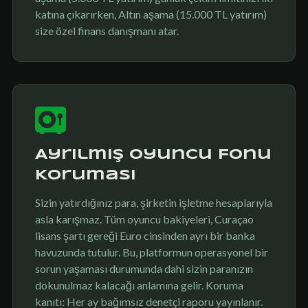
katına çıkarırken, Altın aşama (15.000 TL yatırım)
size özel finans danışmanı atar.
Ayrılmış Oyuncu Fonu
Koruması
Sizin yatırdığınız para, şirketin işletme hesaplarıyla
asla karışmaz. Tüm oyuncu bakiyeleri, Curaçao
lisans şartı gereği Euro cinsinden ayrı bir banka
havuzunda tutulur. Bu, platformun operasyonel bir
sorun yaşaması durumunda dahi sizin paranızın
dokunulmaz kalacağı anlamına gelir. Koruma
kanıtı: Her ay bağımsız denetçi raporu yayınlanır.