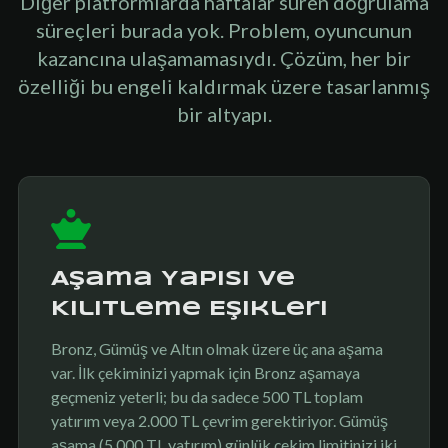
Diğer platformlarda haftalar süren doğrulama
süreçleri burada yok. Problem, oyuncunun
kazancına ulaşamamasıydı. Çözüm, her bir
özelliği bu engeli kaldırmak üzere tasarlanmış
bir altyapı.
Aşama Yapısı ve
Kilitleme Eşikleri
Bronz, Gümüş ve Altın olmak üzere üç ana aşama
var. İlk çekiminizi yapmak için Bronz aşamaya
geçmeniz yeterli; bu da sadece 500 TL toplam
yatırım veya 2.000 TL çevrim gerektiriyor. Gümüş
aşama (5.000 TL yatırım) günlük çekim limitinizi iki