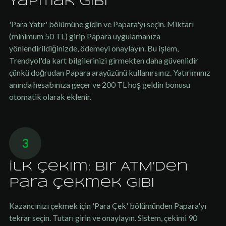
Yapmak Gibi
'Para Yatır' bölümüne gidin ve Papara'yı seçin. Miktarı
(minimum 50 TL) girip Papara uygulamanıza
yönlendirildiğinizde, ödemeyi onaylayın. Bu işlem,
Trendyol'da kart bilgilerinizi girmekten daha güvenlidir
çünkü doğrudan Papara arayüzünü kullanırsınız. Yatırımınız
anında hesabınıza geçer ve 200 TL hoş geldin bonusu
otomatik olarak eklenir.
3
İlk Çekim: Bir ATM'den
Para Çekmek Gibi
Kazancınızı çekmek için 'Para Çek' bölümünden Papara'yı
tekrar seçin. Tutarı girin ve onaylayın. Sistem, çekimi 90