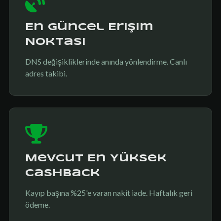
En Güncel Erişim
Noktası
DNS değişikliklerinde anında yönlendirme. Canlı
adres takibi.
Mevcut En Yüksek
Cashback
Kayıp başına %25'e varan nakit iade. Haftalık geri
ödeme.