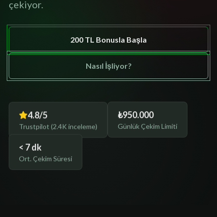
çekiyor.
200 TL Bonusla Başla
Nasıl İşliyor?
4.8/5
₺950.000
Trustpilot (2.4K inceleme)
Günlük Çekim Limiti
< 7 dk
Ort. Çekim Süresi