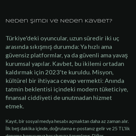
Neden Şimdi ve Neden Kavbet?
Türkiye'deki oyuncular, uzun süredir iki uç
arasında sıkışmış durumda: Ya hızlı ama
güvensiz platformlar, ya da güvenli ama yavaş
kurumsal yapılar. Kavbet, bu ikilemi ortadan
kaldırmak için 2023'te kuruldu. Misyon,
kültürel bir ihtiyaca cevap vermekti: Anında
tatmin beklentisi içindeki modern tüketiciye,
finansal ciddiyeti de unutmadan hizmet
etmek.
Kayıt, bir sosyal medya hesabı açmaktan daha az zaman alır.
İlk beş dakika içinde, doğrulama e-postanız gelir ve 25 TL'lik
deneme bonusunuz hesabınıza tanımlanır. Diğer