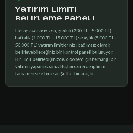
Yatırım Limiti
Belirleme Paneli
Hesap ayarlarınızda, günlük (200 TL - 5.000 TL),
haftalık (1.000 TL - 15.000 TL) ve aylık (5.000 TL -
50.000 TL) yatırım limitlerinizi bağımsız olarak
belirleyebileceğiniz bir kontrol paneli bulunuyor.
Bir limit belirlediğinizde, o dönem için herhangi bir
yatırım yapamazsınız. Bu, harcama disiplinini
tamamen size bırakan şeffaf bir araçtır.