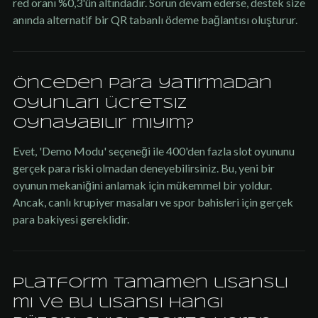
red oranı %0,3'ün altındadır. Sorun devam ederse, destek size
anında alternatif bir QR tabanlı ödeme bağlantısı oluşturur.
Önceden para yatırmadan
oyunları ücretsiz
oynayabilir miyim?
Evet, 'Demo Modu' seçeneği ile 400'den fazla slot oyununu
gerçek para riski olmadan deneyebilirsiniz. Bu, yeni bir
oyunun mekaniğini anlamak için mükemmel bir yoldur.
Ancak, canlı krupiyer masaları ve spor bahisleri için gerçek
para bakiyesi gereklidir.
Platform tamamen lisanslı
mı ve bu lisansı hangi