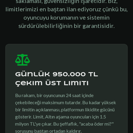
saklaması, güvensizliğin işaretidir. Biz,
limitlerimizi en baştan ilan ediyoruz çünkü bu,
oyuncuyu korumanın ve sistemin
sürdürülebilirliğinin bir garantisidir.
Günlük 950.000 TL
Çekim Üst Limiti
Bu rakam, bir oyuncunun 24 saat içinde
çekebileceği maksimum tutardır. Bu kadar yüksek
bir limitin açıklanması, platformun likidite gücünü
gösterir. Limit, Altın aşama oyuncuları için 1.5
milyon TL'ye çıkar. Bu şeffaflık, "acaba öder mi?"
sorusunu baştan ortadan kaldırır.