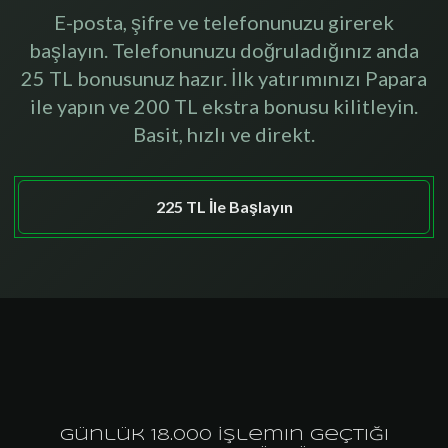
E-posta, şifre ve telefonunuzu girerek
başlayın. Telefonunuzu doğruladığınız anda
25 TL bonusunuz hazır. İlk yatırımınızı Papara
ile yapın ve 200 TL ekstra bonusu kilitleyin.
Basit, hızlı ve direkt.
225 TL İle Başlayın
Günlük 18.000 İşlemin Geçtiği