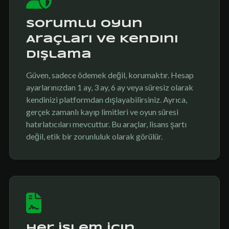
Sorumlu Oyun
Araçları ve Kendini
Dışlama
Güven, sadece ödemek değil, korumaktır. Hesap
ayarlarınızdan 1 ay, 3 ay, 6 ay veya süresiz olarak
kendinizi platformdan dışlayabilirsiniz. Ayrıca,
gerçek zamanlı kayıp limitleri ve oyun süresi
hatırlatıcıları mevcuttur. Bu araçlar, lisans şartı
değil, etik bir zorunluluk olarak görülür.
Her İşlem İçin