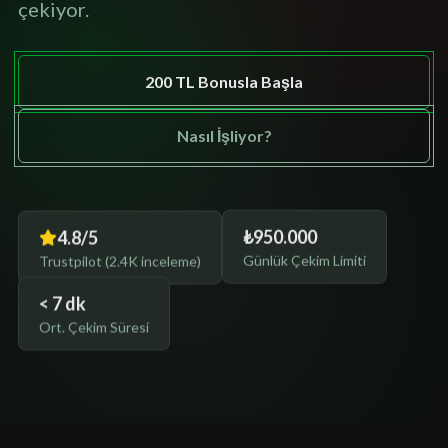
çekiyor.
200 TL Bonusla Başla
Nasıl İşliyor?
4.8/5
₺950.000
Trustpilot (2.4K inceleme)
Günlük Çekim Limiti
< 7 dk
Ort. Çekim Süresi