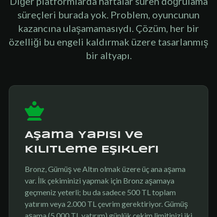
Diğer platformlarda haftalar süren doğrulama
süreçleri burada yok. Problem, oyuncunun
kazancına ulaşamamasıydı. Çözüm, her bir
özelliği bu engeli kaldırmak üzere tasarlanmış
bir altyapı.
Aşama Yapısı ve
Kilitleme Eşikleri
Bronz, Gümüş ve Altın olmak üzere üç ana aşama
var. İlk çekiminizi yapmak için Bronz aşamaya
geçmeniz yeterli; bu da sadece 500 TL toplam
yatırım veya 2.000 TL çevrim gerektiriyor. Gümüş
aşama (5.000 TL yatırım) günlük çekim limitinizi iki