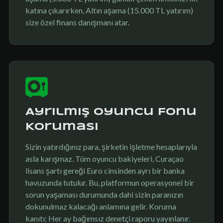
katına çıkarırken, Altın aşama (15.000 TL yatırım)
size özel finans danışmanı atar.
Ayrılmış Oyuncu Fonu
Koruması
Sizin yatırdığınız para, şirketin işletme hesaplarıyla
asla karışmaz. Tüm oyuncu bakiyeleri, Curaçao
lisans şartı gereği Euro cinsinden ayrı bir banka
havuzunda tutulur. Bu, platformun operasyonel bir
sorun yaşaması durumunda dahi sizin paranızın
dokunulmaz kalacağı anlamına gelir. Koruma
kanıtı: Her ay bağımsız denetçi raporu yayınlanır.