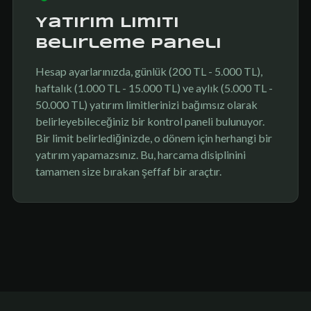
Yatırım Limiti
Belirleme Paneli
Hesap ayarlarınızda, günlük (200 TL - 5.000 TL),
haftalık (1.000 TL - 15.000 TL) ve aylık (5.000 TL -
50.000 TL) yatırım limitlerinizi bağımsız olarak
belirleyebileceğiniz bir kontrol paneli bulunuyor.
Bir limit belirlediğinizde, o dönem için herhangi bir
yatırım yapamazsınız. Bu, harcama disiplinini
tamamen size bırakan şeffaf bir araçtır.