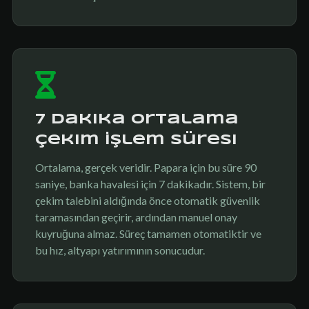
7 Dakika Ortalama
Çekim İşlem Süresi
Ortalama, gerçek veridir. Papara için bu süre 90
saniye, banka havalesi için 7 dakikadır. Sistem, bir
çekim talebini aldığında önce otomatik güvenlik
taramasından geçirir, ardından manuel onay
kuyruğuna almaz. Süreç tamamen otomatiktir ve
bu hız, altyapı yatırımının sonucudur.