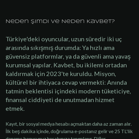
Neden Şimdi ve Neden Kavbet?
Türkiye'deki oyuncular, uzun süredir iki uç
arasında sıkışmış durumda: Ya hızlı ama
güvensiz platformlar, ya da güvenli ama yavaş
kurumsal yapılar. Kavbet, bu ikilemi ortadan
kaldırmak için 2023'te kuruldu. Misyon,
kültürel bir ihtiyaca cevap vermekti: Anında
tatmin beklentisi içindeki modern tüketiciye,
finansal ciddiyeti de unutmadan hizmet
etmek.
Kayıt, bir sosyal medya hesabı açmaktan daha az zaman alır.
İlk beş dakika içinde, doğrulama e-postanız gelir ve 25 TL'lik
deneme bonusunuz hesabınıza tanımlanır. Diğer