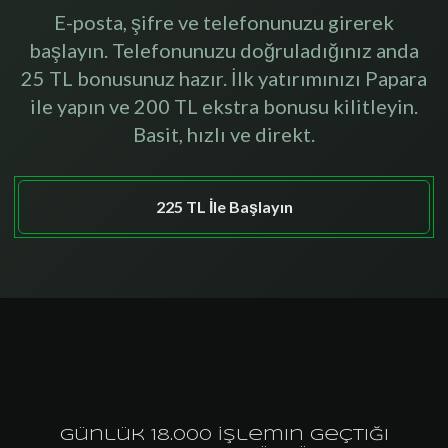
E-posta, şifre ve telefonunuzu girerek
başlayın. Telefonunuzu doğruladığınız anda
25 TL bonusunuz hazır. İlk yatırımınızı Papara
ile yapın ve 200 TL ekstra bonusu kilitleyin.
Basit, hızlı ve direkt.
225 TL İle Başlayın
Günlük 18.000 İşlemin Geçtiği