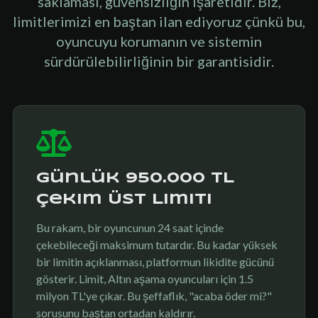
saklaması, güvensizliğin işaretidir. Biz,
limitlerimizi en baştan ilan ediyoruz çünkü bu,
oyuncuyu korumanın ve sistemin
sürdürülebilirliğinin bir garantisidir.
Günlük 950.000 TL
Çekim Üst Limiti
Bu rakam, bir oyuncunun 24 saat içinde
çekebileceği maksimum tutardır. Bu kadar yüksek
bir limitin açıklanması, platformun likidite gücünü
gösterir. Limit, Altın aşama oyuncuları için 1.5
milyon TL'ye çıkar. Bu şeffaflık, "acaba öder mi?"
sorusunu baştan ortadan kaldırır.