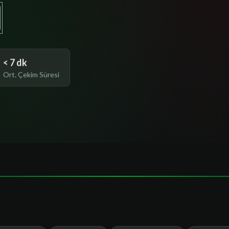
< 7 dk
Ort. Çekim Süresi