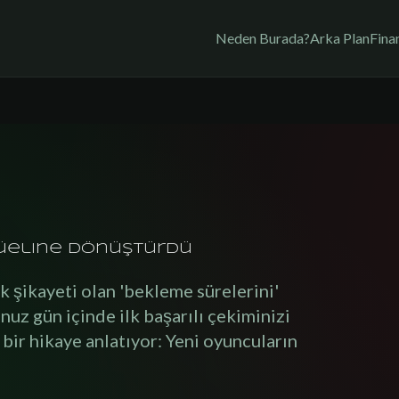
Neden Burada?
Arka Plan
Fina
Ritüeline Dönüştürdü
k şikayeti olan 'bekleme sürelerini'
z gün içinde ilk başarılı çekiminizi
bir hikaye anlatıyor: Yeni oyuncuların