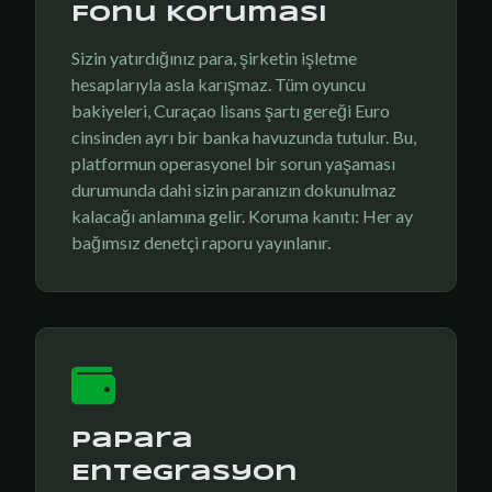
Fonu Koruması
Sizin yatırdığınız para, şirketin işletme
hesaplarıyla asla karışmaz. Tüm oyuncu
bakiyeleri, Curaçao lisans şartı gereği Euro
cinsinden ayrı bir banka havuzunda tutulur. Bu,
platformun operasyonel bir sorun yaşaması
durumunda dahi sizin paranızın dokunulmaz
kalacağı anlamına gelir. Koruma kanıtı: Her ay
bağımsız denetçi raporu yayınlanır.
Papara
Entegrasyon