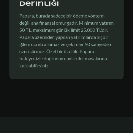
Derinliği
Papara, burada sadece bir ödeme yöntemi
değil, ana finansal omurgadır. Minimum yatırım
50 TL, maksimum günlük limit 25.000 TL'dir.
Papara üzerinden yapılan yatırımlarda hiçbir
işlem ücreti alınmaz ve çekimler 90 saniyeden
uzun sürmez. Özel bir özellik: Papara
bakiyenizle doğrudan canlı rulet masalarına
katılabilirsiniz.