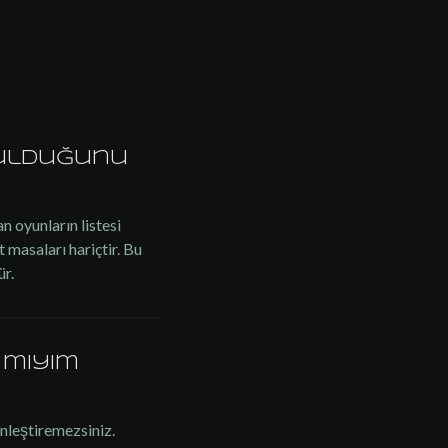
tulduğunu
 oyunların listesi
 masaları hariçtir. Bu
r.
 miyim
nleştiremezsiniz.