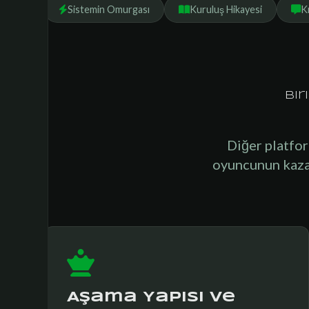
Sayfa İçeriği
Sistemin Omurgası
Kuruluş Hikayesi
K
Bir
Diğer platfor
oyuncunun kazan
Aşama Yapısı ve