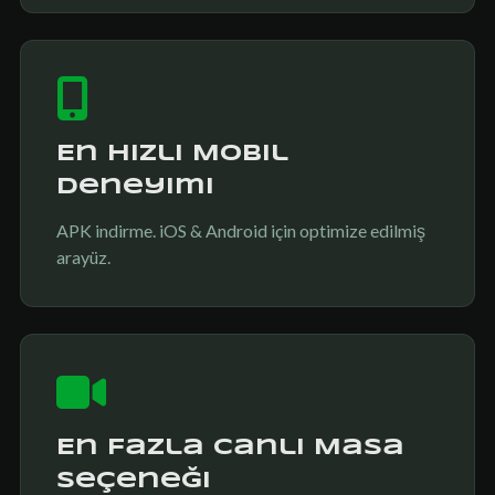
En Hızlı Mobil
Deneyimi
APK indirme. iOS & Android için optimize edilmiş
arayüz.
En Fazla Canlı Masa
Seçeneği