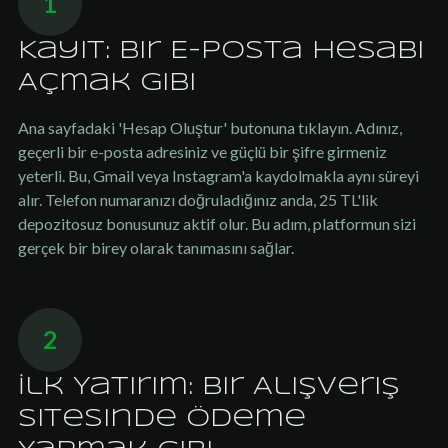
1
Kayıt: Bir E-posta Hesabı
Açmak Gibi
Ana sayfadaki 'Hesap Oluştur' butonuna tıklayın. Adınız,
geçerli bir e-posta adresiniz ve güçlü bir şifre girmeniz
yeterli. Bu, Gmail veya Instagram'a kaydolmakla aynı süreyi
alır. Telefon numaranızı doğruladığınız anda, 25 TL'lik
depozitosuz bonusunuz aktif olur. Bu adım, platformun sizi
gerçek bir birey olarak tanımasını sağlar.
2
İlk Yatırım: Bir Alışveriş
Sitesinde Ödeme