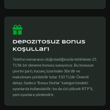
Depozitosuz Bonus
Koşulları
Telefon numaranızı doğruladığınızda tetiklenen 25
TL'lik bir deneme bonusu sunuyoruz. Bu bonusun
çevrim şartı, kazanç üzerinden 30x'dir ve
maksimum çekilebilir tutar 150 TL'dir. Önemli
detay: Sadece 'Bonus Slotlar' kategorisindeki
oyunlarda kullanılabilir; bu da sizi yüksek RTP'li,
yeni oyunlara yönlendirir.