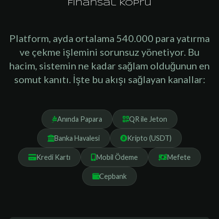
Finansal Köprü
Platform, ayda ortalama 540.000 para yatırma
ve çekme işlemini sorunsuz yönetiyor. Bu
hacim, sistemin ne kadar sağlam olduğunun en
somut kanıtı. İşte bu akışı sağlayan kanallar:
Anında Papara
QR ile Jeton
Banka Havalesi
Kripto (USDT)
Kredi Kartı
Mobil Ödeme
Mefete
Cepbank