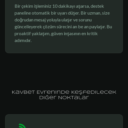
Bir çekim işleminiz 10 dakikayı aşarsa, destek
paneline otomatik bir uyarı düşer. Bir uzman, size
doğrudan mesaj yoluyla ulaşır ve sorunu
güncelleyerek çözüm sürecini an be an paylaşır. Bu
proaktif yaklaşım, güven inşasının en kritik
adımıdır.
Kavbet Evreninde Keşfedilecek
Diğer Noktalar