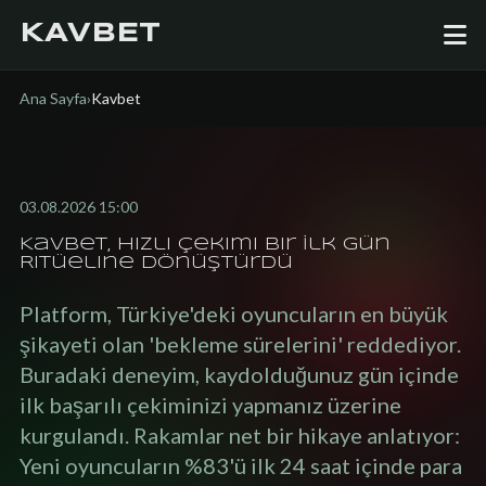
Ana İçeriğe Geç
KAVBET
Ana Sayfa
›
Kavbet
03.08.2026 15:00
Kavbet, Hızlı Çekimi Bir İlk Gün
Ritüeline Dönüştürdü
Platform, Türkiye'deki oyuncuların en büyük
şikayeti olan 'bekleme sürelerini' reddediyor.
Buradaki deneyim, kaydolduğunuz gün içinde
ilk başarılı çekiminizi yapmanız üzerine
kurgulandı. Rakamlar net bir hikaye anlatıyor:
Yeni oyuncuların %83'ü ilk 24 saat içinde para