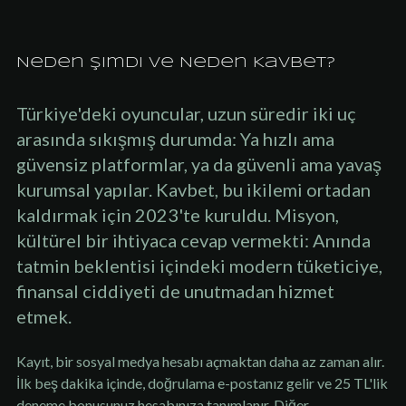
Neden Şimdi ve Neden Kavbet?
Türkiye'deki oyuncular, uzun süredir iki uç
arasında sıkışmış durumda: Ya hızlı ama
güvensiz platformlar, ya da güvenli ama yavaş
kurumsal yapılar. Kavbet, bu ikilemi ortadan
kaldırmak için 2023'te kuruldu. Misyon,
kültürel bir ihtiyaca cevap vermekti: Anında
tatmin beklentisi içindeki modern tüketiciye,
finansal ciddiyeti de unutmadan hizmet
etmek.
Kayıt, bir sosyal medya hesabı açmaktan daha az zaman alır.
İlk beş dakika içinde, doğrulama e-postanız gelir ve 25 TL'lik
deneme bonusunuz hesabınıza tanımlanır. Diğer