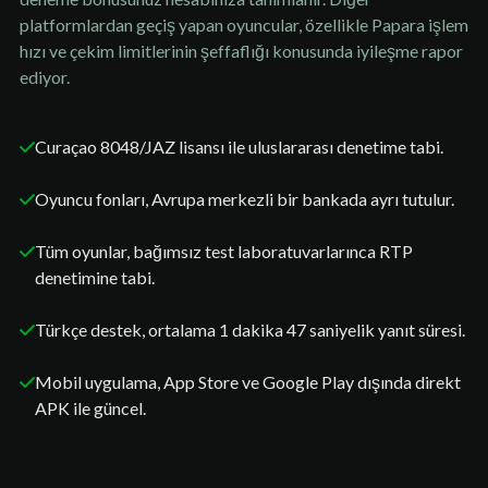
platformlardan geçiş yapan oyuncular, özellikle Papara işlem
hızı ve çekim limitlerinin şeffaflığı konusunda iyileşme rapor
ediyor.
Curaçao 8048/JAZ lisansı ile uluslararası denetime tabi.
Oyuncu fonları, Avrupa merkezli bir bankada ayrı tutulur.
Tüm oyunlar, bağımsız test laboratuvarlarınca RTP
denetimine tabi.
Türkçe destek, ortalama 1 dakika 47 saniyelik yanıt süresi.
Mobil uygulama, App Store ve Google Play dışında direkt
APK ile güncel.