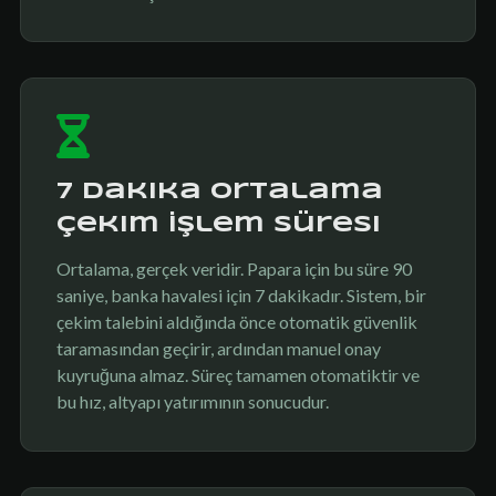
7 Dakika Ortalama
Çekim İşlem Süresi
Ortalama, gerçek veridir. Papara için bu süre 90
saniye, banka havalesi için 7 dakikadır. Sistem, bir
çekim talebini aldığında önce otomatik güvenlik
taramasından geçirir, ardından manuel onay
kuyruğuna almaz. Süreç tamamen otomatiktir ve
bu hız, altyapı yatırımının sonucudur.