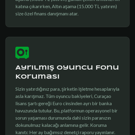
katına çıkarırken, Altın aşama (15.000 TL yatırım)
size özel finans danışmanı atar.
Ayrılmış Oyuncu Fonu
Koruması
Sizin yatırdığınız para, şirketin işletme hesaplarıyla
asla karışmaz. Tüm oyuncu bakiyeleri, Curaçao
lisans şartı gereği Euro cinsinden ayrı bir banka
havuzunda tutulur. Bu, platformun operasyonel bir
sorun yaşaması durumunda dahi sizin paranızın
dokunulmaz kalacağı anlamına gelir. Koruma
kanıtı: Her ay bağımsız denetçi raporu yayınlanır.