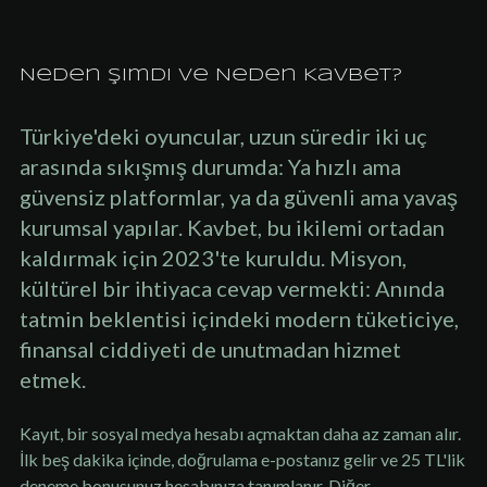
Neden Şimdi ve Neden Kavbet?
Türkiye'deki oyuncular, uzun süredir iki uç
arasında sıkışmış durumda: Ya hızlı ama
güvensiz platformlar, ya da güvenli ama yavaş
kurumsal yapılar. Kavbet, bu ikilemi ortadan
kaldırmak için 2023'te kuruldu. Misyon,
kültürel bir ihtiyaca cevap vermekti: Anında
tatmin beklentisi içindeki modern tüketiciye,
finansal ciddiyeti de unutmadan hizmet
etmek.
Kayıt, bir sosyal medya hesabı açmaktan daha az zaman alır.
İlk beş dakika içinde, doğrulama e-postanız gelir ve 25 TL'lik
deneme bonusunuz hesabınıza tanımlanır. Diğer