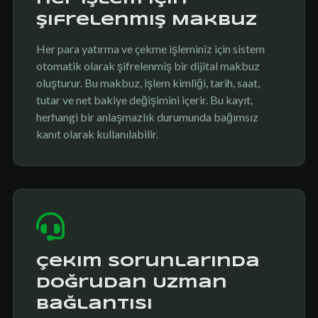
Şifrelenmiş Makbuz
Her para yatırma ve çekme işleminiz için sistem
otomatik olarak şifrelenmiş bir dijital makbuz
oluşturur. Bu makbuz, işlem kimliği, tarih, saat,
tutar ve net bakiye değişimini içerir. Bu kayıt,
herhangi bir anlaşmazlık durumunda bağımsız
kanıt olarak kullanılabilir.
Çekim Sorunlarında
Doğrudan Uzman
Bağlantısı