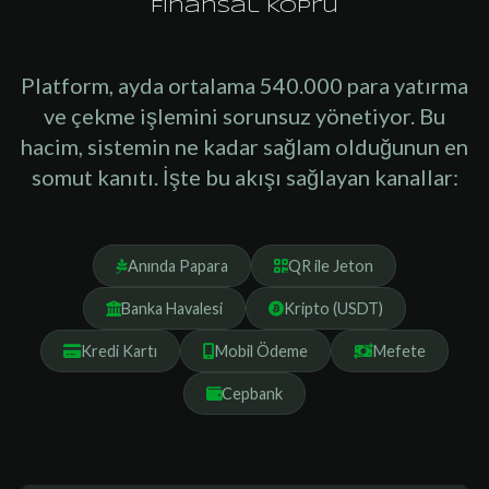
Finansal Köprü
Platform, ayda ortalama 540.000 para yatırma
ve çekme işlemini sorunsuz yönetiyor. Bu
hacim, sistemin ne kadar sağlam olduğunun en
somut kanıtı. İşte bu akışı sağlayan kanallar:
Anında Papara
QR ile Jeton
Banka Havalesi
Kripto (USDT)
Kredi Kartı
Mobil Ödeme
Mefete
Cepbank