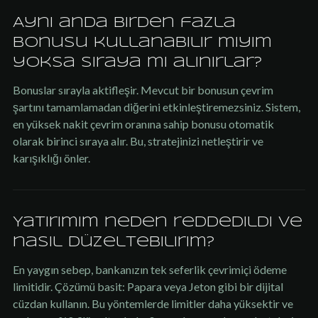
Aynı anda birden fazla
bonusu kullanabilir miyim
yoksa sıraya mı alınırlar?
Bonuslar sırayla aktifleşir. Mevcut bir bonusun çevrim
şartını tamamlamadan diğerini etkinleştiremezsiniz. Sistem,
en yüksek nakit çevrim oranına sahip bonusu otomatik
olarak birinci sıraya alır. Bu, stratejinizi netleştirir ve
karışıklığı önler.
Yatırımım neden reddedildi ve
nasıl düzeltebilirim?
En yaygın sebep, bankanızın tek seferlik çevrimiçi ödeme
limitidir. Çözümü basit: Papara veya Jeton gibi bir dijital
cüzdan kullanın. Bu yöntemlerde limitler daha yüksektir ve