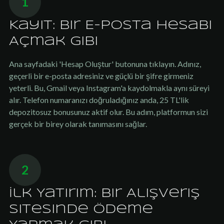
1
Kayıt: Bir E-posta Hesabı
Açmak Gibi
Ana sayfadaki 'Hesap Oluştur' butonuna tıklayın. Adınız,
geçerli bir e-posta adresiniz ve güçlü bir şifre girmeniz
yeterli. Bu, Gmail veya Instagram'a kaydolmakla aynı süreyi
alır. Telefon numaranızı doğruladığınız anda, 25 TL'lik
depozitosuz bonusunuz aktif olur. Bu adım, platformun sizi
gerçek bir birey olarak tanımasını sağlar.
2
İlk Yatırım: Bir Alışveriş
Sitesinde Ödeme