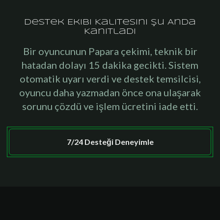
Destek Ekibi Kalitesini Şu Anda
Kanıtladı
Bir oyuncunun Papara çekimi, teknik bir
hatadan dolayı 15 dakika gecikti. Sistem
otomatik uyarı verdi ve destek temsilcisi,
oyuncu daha yazmadan önce ona ulaşarak
sorunu çözdü ve işlem ücretini iade etti.
7/24 Desteği Deneyimle