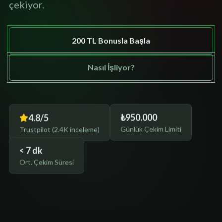
çekiyor.
200 TL Bonusla Başla
Nasıl İşliyor?
4.8/5
₺950.000
Trustpilot (2.4K inceleme)
Günlük Çekim Limiti
< 7 dk
Ort. Çekim Süresi