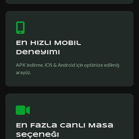
En Hızlı Mobil
Deneyimi
APK indirme. iOS & Android için optimize edilmiş
arayüz.
En Fazla Canlı Masa
Seçeneği