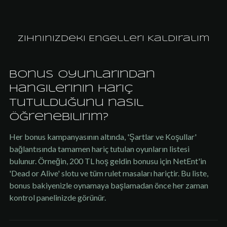
Zihninizdeki Engelleri Kaldıralım
Bonus oyunlarından
hangilerinin hariç
tutulduğunu nasıl
öğrenebilirim?
Her bonus kampanyasının altında, 'Şartlar ve Koşullar'
bağlantısında tamamen hariç tutulan oyunların listesi
bulunur. Örneğin, 200 TL hoş geldin bonusu için NetEnt'in
'Dead or Alive' slotu ve tüm rulet masaları hariçtir. Bu liste,
bonus bakiyenizle oynamaya başlamadan önce her zaman
kontrol panelinizde görünür.