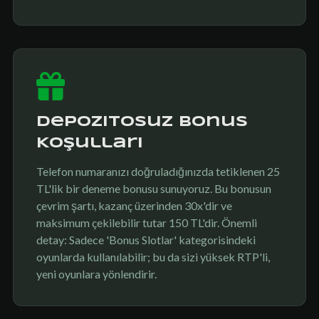
Depozitosuz Bonus
Koşulları
Telefon numaranızı doğruladığınızda tetiklenen 25
TL'lik bir deneme bonusu sunuyoruz. Bu bonusun
çevrim şartı, kazanç üzerinden 30x'dir ve
maksimum çekilebilir tutar 150 TL'dir. Önemli
detay: Sadece 'Bonus Slotlar' kategorisindeki
oyunlarda kullanılabilir; bu da sizi yüksek RTP'li,
yeni oyunlara yönlendirir.