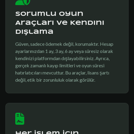
Sorumlu Oyun
Araçları ve Kendini
Dışlama
Güven, sadece ödemek değil, korumaktır. Hesap
ayarlarınızdan 1 ay, 3 ay, 6 ay veya süresiz olarak
kendinizi platformdan dışlayabilirsiniz. Ayrıca,
gerçek zamanlı kayıp limitleri ve oyun süresi
hatırlatıcıları mevcuttur. Bu araçlar, lisans şartı
değil, etik bir zorunluluk olarak görülür.
Her İşlem İçin