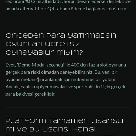
red oranı %0,3'ün altındadır. Sorun devam ederse, destek size
anında alternatif bir QR tabanlı ödeme bağlantısı oluşturur.
Önceden para yatırmadan
oyunları ücretsiz
oynayabilir miyim?
Evet, 'Demo Modu' seçeneği ile 400'den fazla slot oyununu
gerçek para riski olmadan deneyebilirsiniz. Bu, yeni bir
oyunun mekaniğini anlamak için mükemmel bir yoldur.
Ancak, canlı krupiyer masaları ve spor bahisleri için gerçek
para bakiyesi gereklidir.
Platform tamamen lisanslı
mı ve bu lisansı hangi