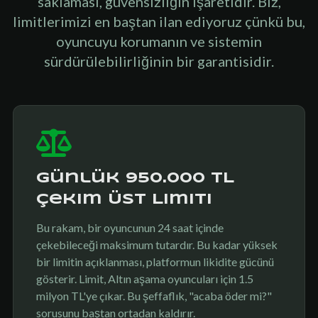
saklaması, güvensizliğin işaretidir. Biz,
limitlerimizi en baştan ilan ediyoruz çünkü bu,
oyuncuyu korumanın ve sistemin
sürdürülebilirliğinin bir garantisidir.
Günlük 950.000 TL
Çekim Üst Limiti
Bu rakam, bir oyuncunun 24 saat içinde
çekebileceği maksimum tutardır. Bu kadar yüksek
bir limitin açıklanması, platformun likidite gücünü
gösterir. Limit, Altın aşama oyuncuları için 1.5
milyon TL'ye çıkar. Bu şeffaflık, "acaba öder mi?"
sorusunu baştan ortadan kaldırır.