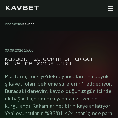
Ana İçeriğe Geç
KAVBET
Ana Sayfa
›
Kavbet
03.08.2026 15:00
Kavbet, Hızlı Çekimi Bir İlk Gün
Ritüeline Dönüştürdü
Platform, Türkiye'deki oyuncuların en büyük
şikayeti olan 'bekleme sürelerini' reddediyor.
Buradaki deneyim, kaydolduğunuz gün içinde
ilk başarılı çekiminizi yapmanız üzerine
kurgulandı. Rakamlar net bir hikaye anlatıyor:
Yeni oyuncuların %83'ü ilk 24 saat içinde para