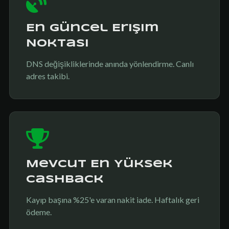
En Güncel Erişim
Noktası
DNS değişikliklerinde anında yönlendirme. Canlı
adres takibi.
Mevcut En Yüksek
Cashback
Kayıp başına %25'e varan nakit iade. Haftalık geri
ödeme.