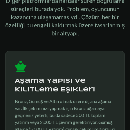
Diğer platformlarda haftalar süren doğrulama
süreçleri burada yok. Problem, oyuncunun
kazancına ulaşamamasıydı. Çözüm, her bir
özelliği bu engeli kaldırmak üzere tasarlanmış
bir altyapı.
Aşama Yapısı ve
Kilitleme Eşikleri
Bronz, Gümüş ve Altın olmak üzere üç ana aşama
var. İlk çekiminizi yapmak için Bronz aşamaya
geçmeniz yeterli; bu da sadece 500 TL toplam
yatırım veya 2.000 TL çevrim gerektiriyor. Gümüş
aşama (5.000 TL yatırım) günlük çekim limitinizi iki