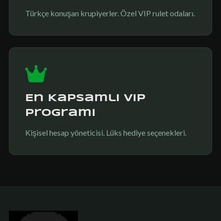
Türkçe konuşan krupiyerler. Özel VIP rulet odaları.
En Kapsamlı VIP
Programı
Kişisel hesap yöneticisi. Lüks hediye seçenekleri.