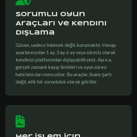
Sorumlu Oyun
Araçları ve Kendini
Dışlama
Güven, sadece ödemek değil, korumaktır. Hesap
ayarlarınızdan 1 ay, 3 ay, 6 ay veya süresiz olarak
kendinizi platformdan dışlayabilirsiniz. Ayrıca,
gerçek zamanlı kayıp limitleri ve oyun süresi
hatırlatıcıları mevcuttur. Bu araçlar, lisans şartı
değil, etik bir zorunluluk olarak görülür.
Her İşlem İçin