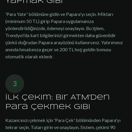
Yapmak Gibi
'Para Yatır' bölümüne gidin ve Papara'yı seçin. Miktarı
(minimum 50 TL) girip Papara uygulamanıza
yönlendirildiğinizde, ödemeyi onaylayın. Bu işlem,
Trendyol'da kart bilgilerinizi girmekten daha güvenlidir
çünkü doğrudan Papara arayüzünü kullanırsınız. Yatırımınız
anında hesabınıza geçer ve 200 TL hoş geldin bonusu
otomatik olarak eklenir.
3
İlk Çekim: Bir ATM'den
Para Çekmek Gibi
Kazancınızı çekmek için 'Para Çek' bölümünden Papara'yı
tekrar seçin. Tutarı girin ve onaylayın. Sistem, çekimi 90