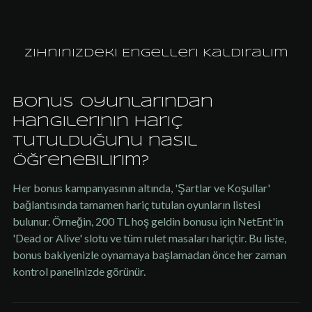
Zihninizdeki Engelleri Kaldıralım
Bonus oyunlarından
hangilerinin hariç
tutulduğunu nasıl
öğrenebilirim?
Her bonus kampanyasının altında, 'Şartlar ve Koşullar'
bağlantısında tamamen hariç tutulan oyunların listesi
bulunur. Örneğin, 200 TL hoş geldin bonusu için NetEnt'in
'Dead or Alive' slotu ve tüm rulet masaları hariçtir. Bu liste,
bonus bakiyenizle oynamaya başlamadan önce her zaman
kontrol panelinizde görünür.