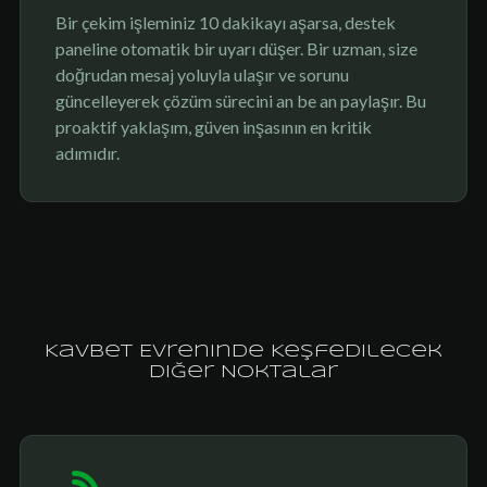
Bir çekim işleminiz 10 dakikayı aşarsa, destek
paneline otomatik bir uyarı düşer. Bir uzman, size
doğrudan mesaj yoluyla ulaşır ve sorunu
güncelleyerek çözüm sürecini an be an paylaşır. Bu
proaktif yaklaşım, güven inşasının en kritik
adımıdır.
Kavbet Evreninde Keşfedilecek
Diğer Noktalar