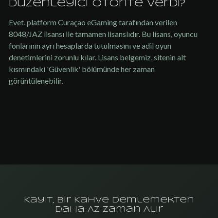
düzenleyici otorite verdi?
Evet, platform Curaçao eGaming tarafından verilen
8048/JAZ lisansı ile tamamen lisanslıdır. Bu lisans, oyuncu
fonlarının ayrı hesaplarda tutulmasını ve adil oyun
denetimlerini zorunlu kılar. Lisans belgemiz, sitenin alt
kısmındaki 'Güvenlik' bölümünde her zaman
görüntülenebilir.
Kayıt, Bir Kahve Demlemekten
Daha Az Zaman Alır