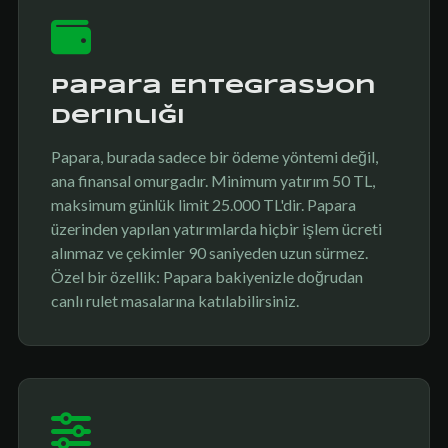
Papara Entegrasyon
Derinliği
Papara, burada sadece bir ödeme yöntemi değil,
ana finansal omurgadır. Minimum yatırım 50 TL,
maksimum günlük limit 25.000 TL'dir. Papara
üzerinden yapılan yatırımlarda hiçbir işlem ücreti
alınmaz ve çekimler 90 saniyeden uzun sürmez.
Özel bir özellik: Papara bakiyenizle doğrudan
canlı rulet masalarına katılabilirsiniz.