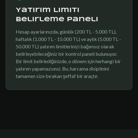
Yatırım Limiti
Belirleme Paneli
Hesap ayarlarınızda, günlük (200 TL - 5.000 TL),
haftalık (1.000 TL - 15.000 TL) ve aylık (5.000 TL -
50.000 TL) yatırım limitlerinizi bağımsız olarak
belirleyebileceğiniz bir kontrol paneli bulunuyor.
Bir limit belirlediğinizde, o dönem için herhangi bir
yatırım yapamazsınız. Bu, harcama disiplinini
tamamen size bırakan şeffaf bir araçtır.