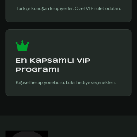
Türkçe konuşan krupiyerler. Özel VIP rulet odaları.
En Kapsamlı VIP
Programı
Kişisel hesap yöneticisi. Lüks hediye seçenekleri.