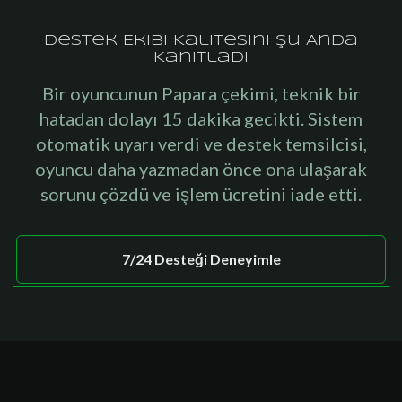
Destek Ekibi Kalitesini Şu Anda
Kanıtladı
Bir oyuncunun Papara çekimi, teknik bir
hatadan dolayı 15 dakika gecikti. Sistem
otomatik uyarı verdi ve destek temsilcisi,
oyuncu daha yazmadan önce ona ulaşarak
sorunu çözdü ve işlem ücretini iade etti.
7/24 Desteği Deneyimle