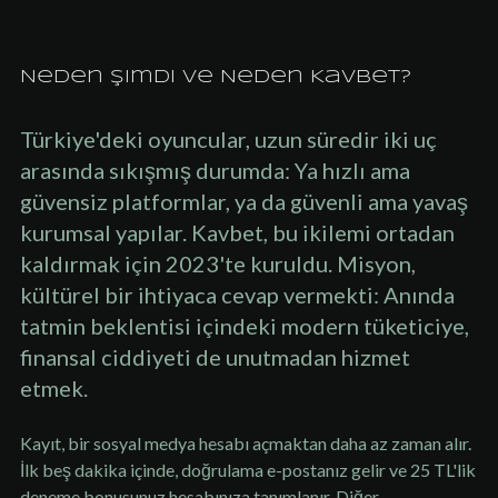
Neden Şimdi ve Neden Kavbet?
Türkiye'deki oyuncular, uzun süredir iki uç
arasında sıkışmış durumda: Ya hızlı ama
güvensiz platformlar, ya da güvenli ama yavaş
kurumsal yapılar. Kavbet, bu ikilemi ortadan
kaldırmak için 2023'te kuruldu. Misyon,
kültürel bir ihtiyaca cevap vermekti: Anında
tatmin beklentisi içindeki modern tüketiciye,
finansal ciddiyeti de unutmadan hizmet
etmek.
Kayıt, bir sosyal medya hesabı açmaktan daha az zaman alır.
İlk beş dakika içinde, doğrulama e-postanız gelir ve 25 TL'lik
deneme bonusunuz hesabınıza tanımlanır. Diğer