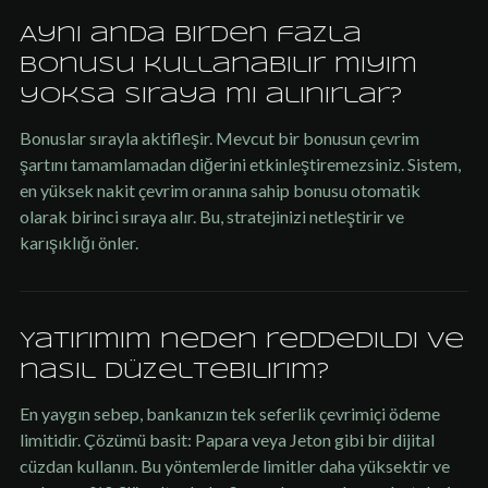
Aynı anda birden fazla
bonusu kullanabilir miyim
yoksa sıraya mı alınırlar?
Bonuslar sırayla aktifleşir. Mevcut bir bonusun çevrim
şartını tamamlamadan diğerini etkinleştiremezsiniz. Sistem,
en yüksek nakit çevrim oranına sahip bonusu otomatik
olarak birinci sıraya alır. Bu, stratejinizi netleştirir ve
karışıklığı önler.
Yatırımım neden reddedildi ve
nasıl düzeltebilirim?
En yaygın sebep, bankanızın tek seferlik çevrimiçi ödeme
limitidir. Çözümü basit: Papara veya Jeton gibi bir dijital
cüzdan kullanın. Bu yöntemlerde limitler daha yüksektir ve