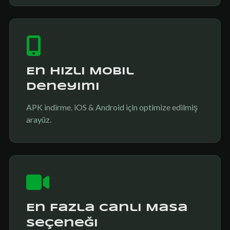
En Hızlı Mobil
Deneyimi
APK indirme. iOS & Android için optimize edilmiş
arayüz.
En Fazla Canlı Masa
Seçeneği