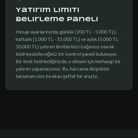
Yatırım Limiti
Belirleme Paneli
Hesap ayarlarınızda, günlük (200 TL - 5.000 TL),
haftalık (1.000 TL - 15.000 TL) ve aylık (5.000 TL -
50.000 TL) yatırım limitlerinizi bağımsız olarak
belirleyebileceğiniz bir kontrol paneli bulunuyor.
Bir limit belirlediğinizde, o dönem için herhangi bir
yatırım yapamazsınız. Bu, harcama disiplinini
tamamen size bırakan şeffaf bir araçtır.