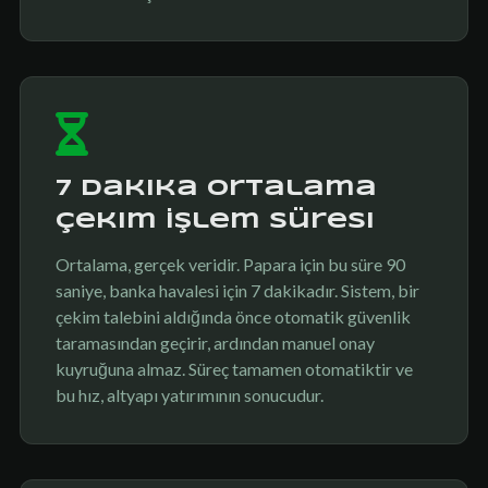
7 Dakika Ortalama
Çekim İşlem Süresi
Ortalama, gerçek veridir. Papara için bu süre 90
saniye, banka havalesi için 7 dakikadır. Sistem, bir
çekim talebini aldığında önce otomatik güvenlik
taramasından geçirir, ardından manuel onay
kuyruğuna almaz. Süreç tamamen otomatiktir ve
bu hız, altyapı yatırımının sonucudur.