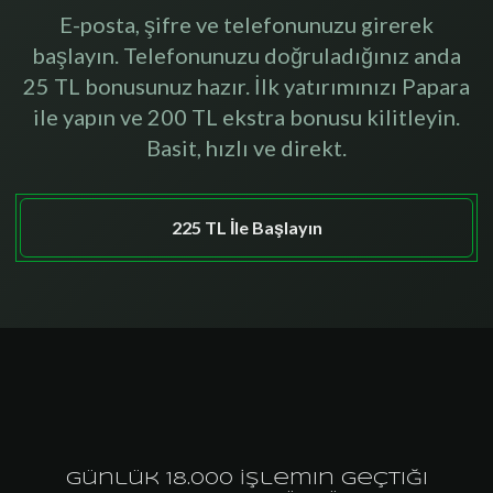
E-posta, şifre ve telefonunuzu girerek
başlayın. Telefonunuzu doğruladığınız anda
25 TL bonusunuz hazır. İlk yatırımınızı Papara
ile yapın ve 200 TL ekstra bonusu kilitleyin.
Basit, hızlı ve direkt.
225 TL İle Başlayın
Günlük 18.000 İşlemin Geçtiği