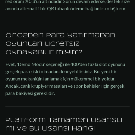
red oranı %0,3'ün altındadır. Sorun devam ederse, destek size
anında alternatif bir QR tabanlı ödeme bağlantısı oluşturur.
Önceden para yatırmadan
oyunları ücretsiz
oynayabilir miyim?
Evet, 'Demo Modu' seçeneği ile 400'den fazla slot oyununu
gerçek para riski olmadan deneyebilirsiniz. Bu, yeni bir
oyunun mekaniğini anlamak için mükemmel bir yoldur.
Ancak, canlı krupiyer masaları ve spor bahisleri için gerçek
para bakiyesi gereklidir.
Platform tamamen lisanslı
mı ve bu lisansı hangi