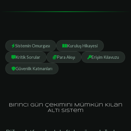
Sayfa İçeriği
Sistemin Omurgası
Kuruluş Hikayesi
Kritik Sorular
Para Akışı
Erişim Kılavuzu
Güvenlik Katmanları
Birinci Gün Çekimini Mümkün Kılan
Altı Sistem