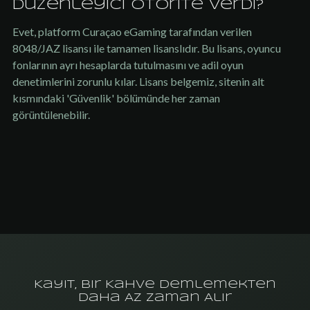
düzenleyici otorite verdi?
Evet, platform Curaçao eGaming tarafından verilen
8048/JAZ lisansı ile tamamen lisanslıdır. Bu lisans, oyuncu
fonlarının ayrı hesaplarda tutulmasını ve adil oyun
denetimlerini zorunlu kılar. Lisans belgemiz, sitenin alt
kısmındaki 'Güvenlik' bölümünde her zaman
görüntülenebilir.
Kayıt, Bir Kahve Demlemekten
Daha Az Zaman Alır