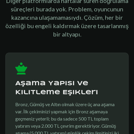
Diğer platformlarda haftalar süren doğrulama
süreçleri burada yok. Problem, oyuncunun
kazancına ulaşamamasıydı. Çözüm, her bir
özelliği bu engeli kaldırmak üzere tasarlanmış
bir altyapı.
Aşama Yapısı ve
Kilitleme Eşikleri
Bronz, Gümüş ve Altın olmak üzere üç ana aşama
var. İlk çekiminizi yapmak için Bronz aşamaya
geçmeniz yeterli; bu da sadece 500 TL toplam
yatırım veya 2.000 TL çevrim gerektiriyor. Gümüş
aşama (5.000 TL yatırım) günlük çekim limitinizi iki