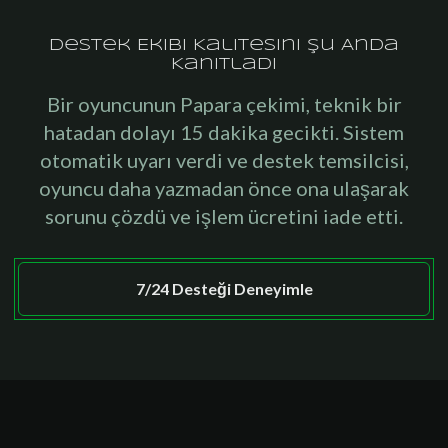
Destek Ekibi Kalitesini Şu Anda
Kanıtladı
Bir oyuncunun Papara çekimi, teknik bir
hatadan dolayı 15 dakika gecikti. Sistem
otomatik uyarı verdi ve destek temsilcisi,
oyuncu daha yazmadan önce ona ulaşarak
sorunu çözdü ve işlem ücretini iade etti.
7/24 Desteği Deneyimle