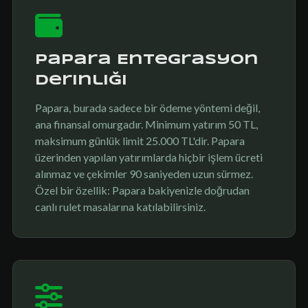
Papara Entegrasyon
Derinliği
Papara, burada sadece bir ödeme yöntemi değil,
ana finansal omurgadır. Minimum yatırım 50 TL,
maksimum günlük limit 25.000 TL'dir. Papara
üzerinden yapılan yatırımlarda hiçbir işlem ücreti
alınmaz ve çekimler 90 saniyeden uzun sürmez.
Özel bir özellik: Papara bakiyenizle doğrudan
canlı rulet masalarına katılabilirsiniz.