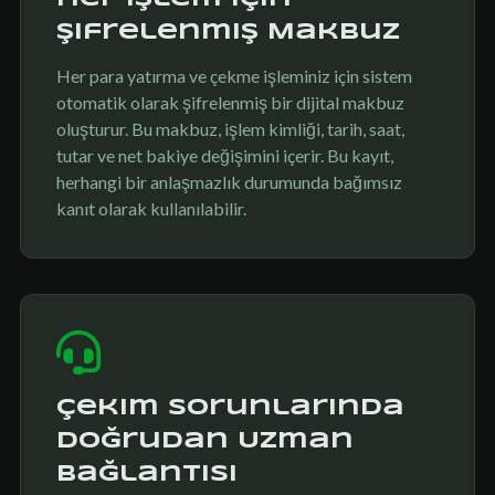
Şifrelenmiş Makbuz
Her para yatırma ve çekme işleminiz için sistem
otomatik olarak şifrelenmiş bir dijital makbuz
oluşturur. Bu makbuz, işlem kimliği, tarih, saat,
tutar ve net bakiye değişimini içerir. Bu kayıt,
herhangi bir anlaşmazlık durumunda bağımsız
kanıt olarak kullanılabilir.
Çekim Sorunlarında
Doğrudan Uzman
Bağlantısı