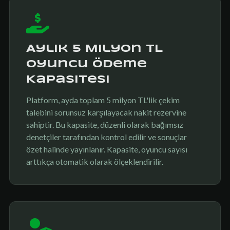
Aylık 5 Milyon TL
Oyuncu Ödeme
Kapasitesi
Platform, ayda toplam 5 milyon TL'lik çekim
talebini sorunsuz karşılayacak nakit rezervine
sahiptir. Bu kapasite, düzenli olarak bağımsız
denetçiler tarafından kontrol edilir ve sonuçlar
özet halinde yayınlanır. Kapasite, oyuncu sayısı
arttıkça otomatik olarak ölçeklendirilir.