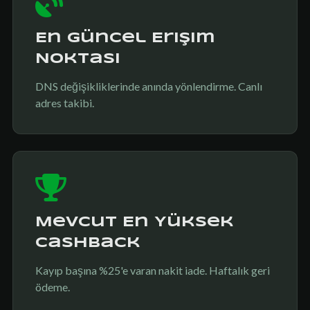
En Güncel Erişim
Noktası
DNS değişikliklerinde anında yönlendirme. Canlı
adres takibi.
Mevcut En Yüksek
Cashback
Kayıp başına %25'e varan nakit iade. Haftalık geri
ödeme.