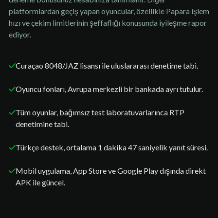
platformlardan geçiş yapan oyuncular, özellikle Papara işlem
hızı ve çekim limitlerinin şeffaflığı konusunda iyileşme rapor
ediyor.
Curaçao 8048/JAZ lisansı ile uluslararası denetime tabi.
Oyuncu fonları, Avrupa merkezli bir bankada ayrı tutulur.
Tüm oyunlar, bağımsız test laboratuvarlarınca RTP
denetimine tabi.
Türkçe destek, ortalama 1 dakika 47 saniyelik yanıt süresi.
Mobil uygulama, App Store ve Google Play dışında direkt
APK ile güncel.