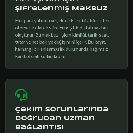
Şifrelenmiş Makbuz
Her para yatırma ve çekme işleminiz için sistem
otomatik olarak şifrelenmiş bir dijital makbuz
oluşturur. Bu makbuz, işlem kimliği, tarih, saat,
tutar ve net bakiye değişimini içerir. Bu kayıt,
herhangi bir anlaşmazlık durumunda bağımsız
kanıt olarak kullanılabilir.
Çekim Sorunlarında
Doğrudan Uzman
Bağlantısı