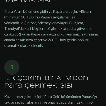
Yapmak Gibi
'Para Yatır' bölümüne gidin ve Papara'yı seçin. Miktarı
(minimum 50 TL) girip Papara uygulamanıza
yönlendirildiğinizde, ödemeyi onaylayın. Bu işlem,
Trendyol'da kart bilgilerinizi girmekten daha güvenlidir
çünkü doğrudan Papara arayüzünü kullanırsınız. Yatırımınız
anında hesabınıza geçer ve 200 TL hoş geldin bonusu
otomatik olarak eklenir.
3
İlk Çekim: Bir ATM'den
Para Çekmek Gibi
Kazancınızı çekmek için 'Para Çek' bölümünden Papara'yı
tekrar seçin. Tutarı girin ve onaylayın. Sistem, çekimi 90