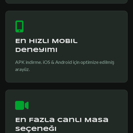
En Hızlı Mobil
Deneyimi
APK indirme. iOS & Android için optimize edilmiş
arayüz.
En Fazla Canlı Masa
Seçeneği