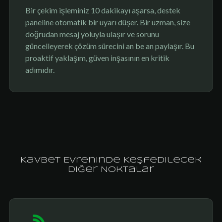
Bir çekim işleminiz 10 dakikayı aşarsa, destek
paneline otomatik bir uyarı düşer. Bir uzman, size
doğrudan mesaj yoluyla ulaşır ve sorunu
güncelleyerek çözüm sürecini an be an paylaşır. Bu
proaktif yaklaşım, güven inşasının en kritik
adımıdır.
Kavbet Evreninde Keşfedilecek
Diğer Noktalar