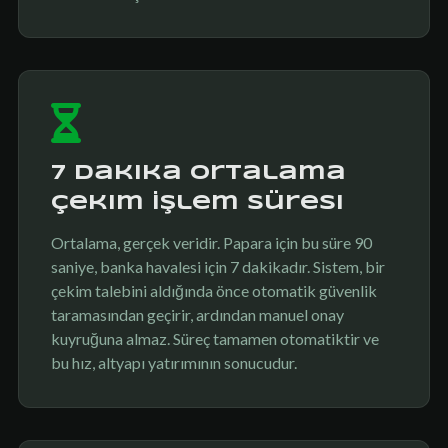
7 Dakika Ortalama
Çekim İşlem Süresi
Ortalama, gerçek veridir. Papara için bu süre 90
saniye, banka havalesi için 7 dakikadır. Sistem, bir
çekim talebini aldığında önce otomatik güvenlik
taramasından geçirir, ardından manuel onay
kuyruğuna almaz. Süreç tamamen otomatiktir ve
bu hız, altyapı yatırımının sonucudur.