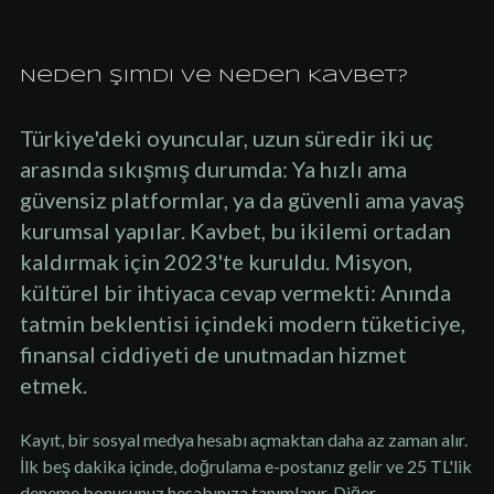
Neden Şimdi ve Neden Kavbet?
Türkiye'deki oyuncular, uzun süredir iki uç
arasında sıkışmış durumda: Ya hızlı ama
güvensiz platformlar, ya da güvenli ama yavaş
kurumsal yapılar. Kavbet, bu ikilemi ortadan
kaldırmak için 2023'te kuruldu. Misyon,
kültürel bir ihtiyaca cevap vermekti: Anında
tatmin beklentisi içindeki modern tüketiciye,
finansal ciddiyeti de unutmadan hizmet
etmek.
Kayıt, bir sosyal medya hesabı açmaktan daha az zaman alır.
İlk beş dakika içinde, doğrulama e-postanız gelir ve 25 TL'lik
deneme bonusunuz hesabınıza tanımlanır. Diğer