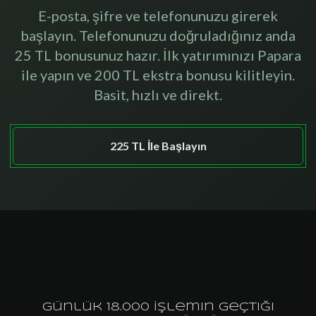
E-posta, şifre ve telefonunuzu girerek
başlayın. Telefonunuzu doğruladığınız anda
25 TL bonusunuz hazır. İlk yatırımınızı Papara
ile yapın ve 200 TL ekstra bonusu kilitleyin.
Basit, hızlı ve direkt.
225 TL İle Başlayın
Günlük 18.000 İşlemin Geçtiği