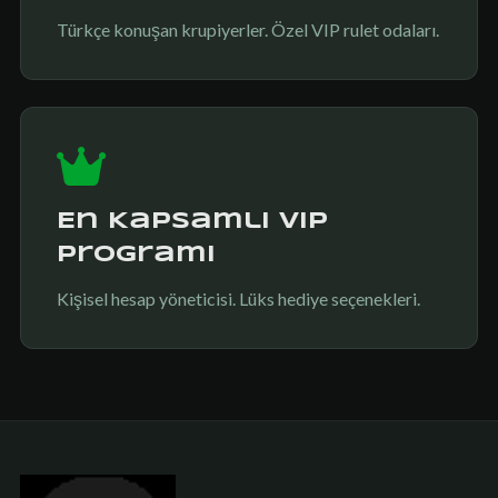
Türkçe konuşan krupiyerler. Özel VIP rulet odaları.
En Kapsamlı VIP
Programı
Kişisel hesap yöneticisi. Lüks hediye seçenekleri.