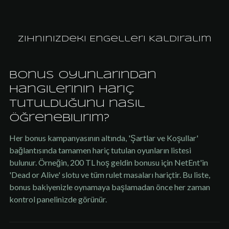
Zihninizdeki Engelleri Kaldıralım
Bonus oyunlarından
hangilerinin hariç
tutulduğunu nasıl
öğrenebilirim?
Her bonus kampanyasının altında, 'Şartlar ve Koşullar'
bağlantısında tamamen hariç tutulan oyunların listesi
bulunur. Örneğin, 200 TL hoş geldin bonusu için NetEnt'in
'Dead or Alive' slotu ve tüm rulet masaları hariçtir. Bu liste,
bonus bakiyenizle oynamaya başlamadan önce her zaman
kontrol panelinizde görünür.