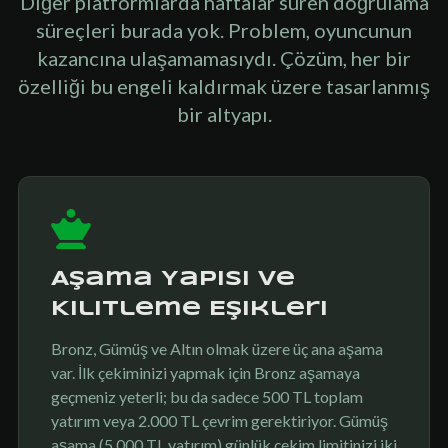
Diğer platformlarda haftalar süren doğrulama
süreçleri burada yok. Problem, oyuncunun
kazancına ulaşamamasıydı. Çözüm, her bir
özelliği bu engeli kaldırmak üzere tasarlanmış
bir altyapı.
Aşama Yapısı ve
Kilitleme Eşikleri
Bronz, Gümüş ve Altın olmak üzere üç ana aşama
var. İlk çekiminizi yapmak için Bronz aşamaya
geçmeniz yeterli; bu da sadece 500 TL toplam
yatırım veya 2.000 TL çevrim gerektiriyor. Gümüş
aşama (5.000 TL yatırım) günlük çekim limitinizi iki