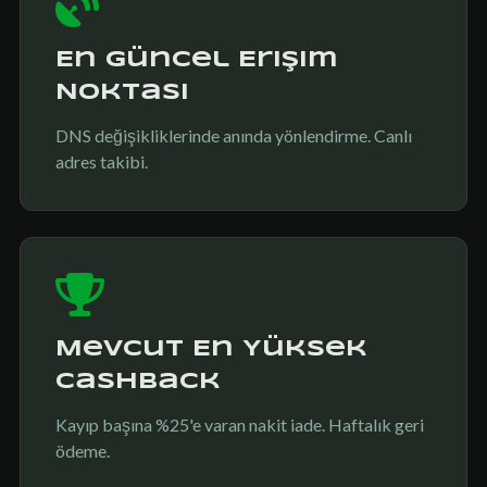
En Güncel Erişim
Noktası
DNS değişikliklerinde anında yönlendirme. Canlı
adres takibi.
Mevcut En Yüksek
Cashback
Kayıp başına %25'e varan nakit iade. Haftalık geri
ödeme.