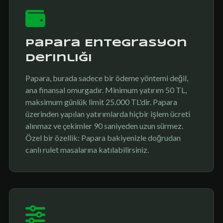
Papara Entegrasyon
Derinliği
Papara, burada sadece bir ödeme yöntemi değil,
ana finansal omurgadır. Minimum yatırım 50 TL,
maksimum günlük limit 25.000 TL'dir. Papara
üzerinden yapılan yatırımlarda hiçbir işlem ücreti
alınmaz ve çekimler 90 saniyeden uzun sürmez.
Özel bir özellik: Papara bakiyenizle doğrudan
canlı rulet masalarına katılabilirsiniz.