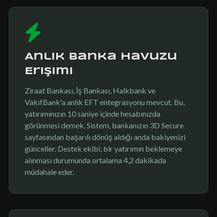
Anlık Banka Havuzu
Erişimi
Ziraat Bankası, İş Bankası, Halkbank ve
VakıfBank'a anlık EFT entegrasyonu mevcut. Bu,
yatırımınızın 10 saniye içinde hesabınızda
görünmesi demek. Sistem, bankanızın 3D Secure
sayfasından başarılı dönüş aldığı anda bakiyenizi
günceller. Destek ekibi, bir yatırımın beklemeye
alınması durumunda ortalama 4,2 dakikada
müdahale eder.