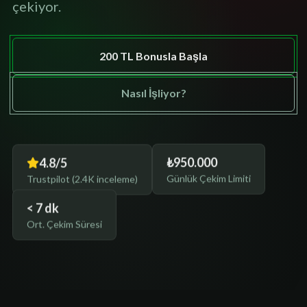
çekiyor.
200 TL Bonusla Başla
Nasıl İşliyor?
4.8/5
₺950.000
Trustpilot (2.4K inceleme)
Günlük Çekim Limiti
< 7 dk
Ort. Çekim Süresi