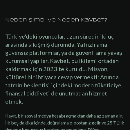
Neden Şimdi ve Neden Kavbet?
Türkiye'deki oyuncular, uzun süredir iki uç
arasında sıkışmış durumda: Ya hızlı ama
güvensiz platformlar, ya da güvenli ama yavaş
kurumsal yapılar. Kavbet, bu ikilemi ortadan
kaldırmak için 2023'te kuruldu. Misyon,
kültürel bir ihtiyaca cevap vermekti: Anında
tatmin beklentisi içindeki modern tüketiciye,
finansal ciddiyeti de unutmadan hizmet
etmek.
Kayıt, bir sosyal medya hesabı açmaktan daha az zaman alır.
İlk beş dakika içinde, doğrulama e-postanız gelir ve 25 TL'lik
deneme bonusunuz hesabınıza tanımlanır. Diğer