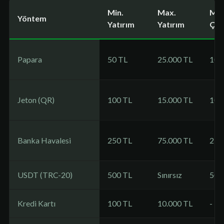
Min.
Max.
Min
Yöntem
Yatırım
Yatırım
Çek
Papara
50 TL
25.000 TL
100
Jeton (QR)
100 TL
15.000 TL
100
Banka Havalesi
250 TL
75.000 TL
250
USDT (TRC-20)
500 TL
Sınırsız
500
Kredi Kartı
100 TL
10.000 TL
-