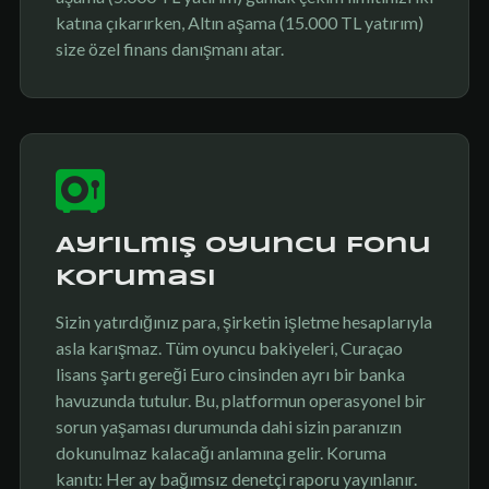
katına çıkarırken, Altın aşama (15.000 TL yatırım)
size özel finans danışmanı atar.
Ayrılmış Oyuncu Fonu
Koruması
Sizin yatırdığınız para, şirketin işletme hesaplarıyla
asla karışmaz. Tüm oyuncu bakiyeleri, Curaçao
lisans şartı gereği Euro cinsinden ayrı bir banka
havuzunda tutulur. Bu, platformun operasyonel bir
sorun yaşaması durumunda dahi sizin paranızın
dokunulmaz kalacağı anlamına gelir. Koruma
kanıtı: Her ay bağımsız denetçi raporu yayınlanır.