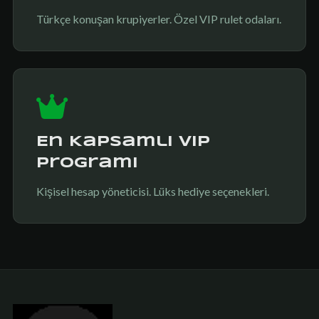
Türkçe konuşan krupiyerler. Özel VIP rulet odaları.
En Kapsamlı VIP
Programı
Kişisel hesap yöneticisi. Lüks hediye seçenekleri.