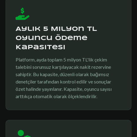
Aylık 5 Milyon TL
Oyuncu Ödeme
Kapasitesi
Platform, ayda toplam 5 milyon TL'lik çekim
talebini sorunsuz karşılayacak nakit rezervine
sahiptir. Bu kapasite, düzenli olarak bağımsız
denetçiler tarafından kontrol edilir ve sonuçlar
özet halinde yayınlanır. Kapasite, oyuncu sayısı
arttıkça otomatik olarak ölçeklendirilir.