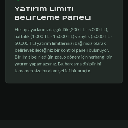
Yatırım Limiti
Belirleme Paneli
Hesap ayarlarınızda, günlük (200 TL - 5.000 TL),
haftalık (1.000 TL - 15.000 TL) ve aylık (5.000 TL -
50.000 TL) yatırım limitlerinizi bağımsız olarak
belirleyebileceğiniz bir kontrol paneli bulunuyor.
Bir limit belirlediğinizde, o dönem için herhangi bir
yatırım yapamazsınız. Bu, harcama disiplinini
tamamen size bırakan şeffaf bir araçtır.