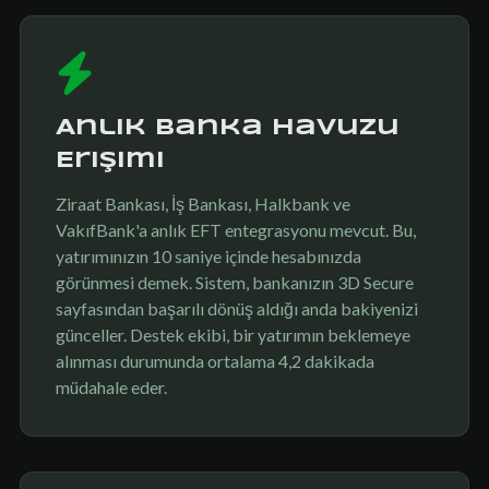
Anlık Banka Havuzu
Erişimi
Ziraat Bankası, İş Bankası, Halkbank ve
VakıfBank'a anlık EFT entegrasyonu mevcut. Bu,
yatırımınızın 10 saniye içinde hesabınızda
görünmesi demek. Sistem, bankanızın 3D Secure
sayfasından başarılı dönüş aldığı anda bakiyenizi
günceller. Destek ekibi, bir yatırımın beklemeye
alınması durumunda ortalama 4,2 dakikada
müdahale eder.