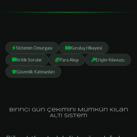
Sayfa İçeriği
Sistemin Omurgası
Kuruluş Hikayesi
Kritik Sorular
Para Akışı
Erişim Kılavuzu
Güvenlik Katmanları
Birinci Gün Çekimini Mümkün Kılan
Altı Sistem