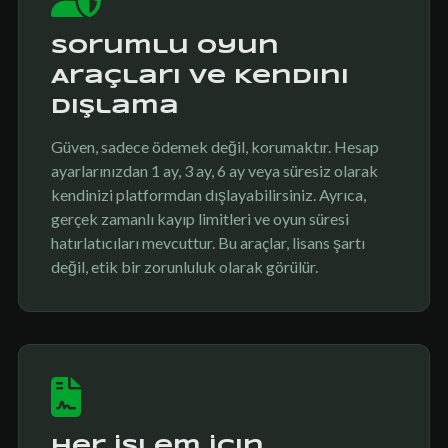
Sorumlu Oyun
Araçları ve Kendini
Dışlama
Güven, sadece ödemek değil, korumaktır. Hesap
ayarlarınızdan 1 ay, 3 ay, 6 ay veya süresiz olarak
kendinizi platformdan dışlayabilirsiniz. Ayrıca,
gerçek zamanlı kayıp limitleri ve oyun süresi
hatırlatıcıları mevcuttur. Bu araçlar, lisans şartı
değil, etik bir zorunluluk olarak görülür.
Her İşlem İçin