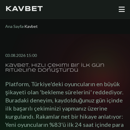
Ana İçeriğe Geç
KAVBET
Ana Sayfa
›
Kavbet
03.08.2026 15:00
Kavbet, Hızlı Çekimi Bir İlk Gün
Ritüeline Dönüştürdü
Platform, Türkiye'deki oyuncuların en büyük
şikayeti olan 'bekleme sürelerini' reddediyor.
Buradaki deneyim, kaydolduğunuz gün içinde
ilk başarılı çekiminizi yapmanız üzerine
kurgulandı. Rakamlar net bir hikaye anlatıyor:
Yeni oyuncuların %83'ü ilk 24 saat içinde para