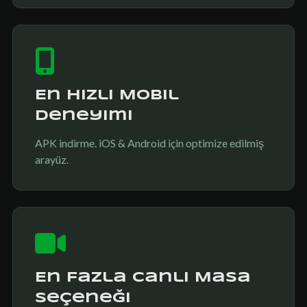
En Hızlı Mobil
Deneyimi
APK indirme. iOS & Android için optimize edilmiş
arayüz.
En Fazla Canlı Masa
Seçeneği