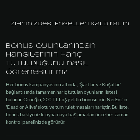
Zihninizdeki Engelleri Kaldıralım
Bonus oyunlarından
hangilerinin hariç
tutulduğunu nasıl
öğrenebilirim?
Her bonus kampanyasının altında, 'Şartlar ve Koşullar'
bağlantısında tamamen hariç tutulan oyunların listesi
bulunur. Örneğin, 200 TL hoş geldin bonusu için NetEnt'in
'Dead or Alive' slotu ve tüm rulet masaları hariçtir. Bu liste,
bonus bakiyenizle oynamaya başlamadan önce her zaman
kontrol panelinizde görünür.