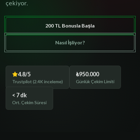
çekiyor.
200 TL Bonusla Başla
Nasıl İşliyor?
4.8/5
₺950.000
Trustpilot (2.4K inceleme)
Günlük Çekim Limiti
< 7 dk
Ort. Çekim Süresi