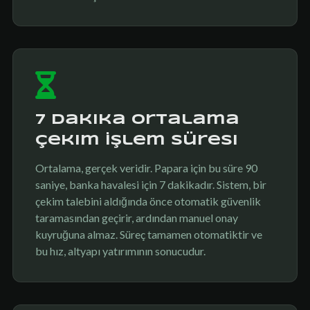
7 Dakika Ortalama
Çekim İşlem Süresi
Ortalama, gerçek veridir. Papara için bu süre 90
saniye, banka havalesi için 7 dakikadır. Sistem, bir
çekim talebini aldığında önce otomatik güvenlik
taramasından geçirir, ardından manuel onay
kuyruğuna almaz. Süreç tamamen otomatiktir ve
bu hız, altyapı yatırımının sonucudur.