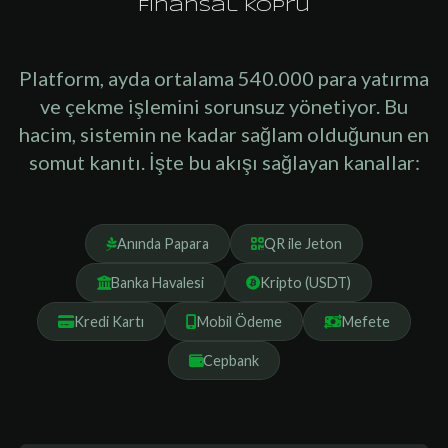
Finansal Köprü
Platform, ayda ortalama 540.000 para yatırma
ve çekme işlemini sorunsuz yönetiyor. Bu
hacim, sistemin ne kadar sağlam olduğunun en
somut kanıtı. İşte bu akışı sağlayan kanallar:
Anında Papara
QR ile Jeton
Banka Havalesi
Kripto (USDT)
Kredi Kartı
Mobil Ödeme
Mefete
Cepbank