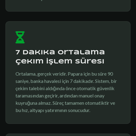
7 Dakika Ortalama
Çekim İşlem Süresi
Ortalama, gerçek veridir. Papara için bu süre 90
saniye, banka havalesi için 7 dakikadır. Sistem, bir
çekim talebini aldığında önce otomatik güvenlik
taramasından geçirir, ardından manuel onay
kuyruğuna almaz. Süreç tamamen otomatiktir ve
bu hız, altyapı yatırımının sonucudur.