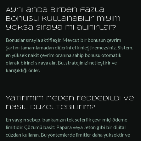
Aynı anda birden fazla
bonusu kullanabilir miyim
yoksa sıraya mı alınırlar?
Bonuslar sırayla aktifleşir. Mevcut bir bonusun çevrim
şartını tamamlamadan diğerini etkinleştiremezsiniz. Sistem,
en yüksek nakit çevrim oranına sahip bonusu otomatik
olarak birinci sıraya alır. Bu, stratejinizi netleştirir ve
karışıklığı önler.
Yatırımım neden reddedildi ve
nasıl düzeltebilirim?
En yaygın sebep, bankanızın tek seferlik çevrimiçi ödeme
limitidir. Çözümü basit: Papara veya Jeton gibi bir dijital
cüzdan kullanın. Bu yöntemlerde limitler daha yüksektir ve