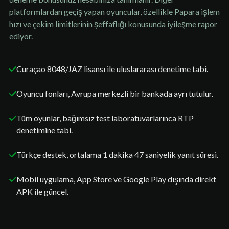
platformlardan geçiş yapan oyuncular, özellikle Papara işlem
hızı ve çekim limitlerinin şeffaflığı konusunda iyileşme rapor
ediyor.
Curaçao 8048/JAZ lisansı ile uluslararası denetime tabi.
Oyuncu fonları, Avrupa merkezli bir bankada ayrı tutulur.
Tüm oyunlar, bağımsız test laboratuvarlarınca RTP
denetimine tabi.
Türkçe destek, ortalama 1 dakika 47 saniyelik yanıt süresi.
Mobil uygulama, App Store ve Google Play dışında direkt
APK ile güncel.