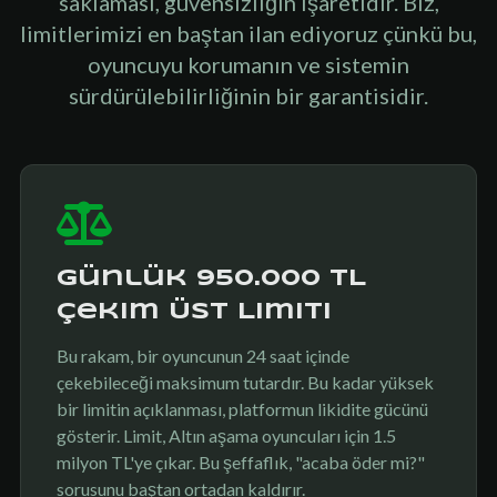
saklaması, güvensizliğin işaretidir. Biz,
limitlerimizi en baştan ilan ediyoruz çünkü bu,
oyuncuyu korumanın ve sistemin
sürdürülebilirliğinin bir garantisidir.
Günlük 950.000 TL
Çekim Üst Limiti
Bu rakam, bir oyuncunun 24 saat içinde
çekebileceği maksimum tutardır. Bu kadar yüksek
bir limitin açıklanması, platformun likidite gücünü
gösterir. Limit, Altın aşama oyuncuları için 1.5
milyon TL'ye çıkar. Bu şeffaflık, "acaba öder mi?"
sorusunu baştan ortadan kaldırır.