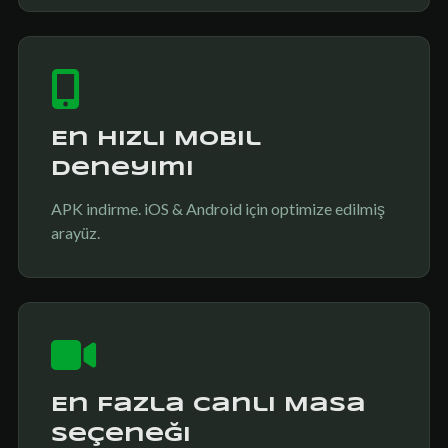
En Hızlı Mobil
Deneyimi
APK indirme. iOS & Android için optimize edilmiş
arayüz.
En Fazla Canlı Masa
Seçeneği