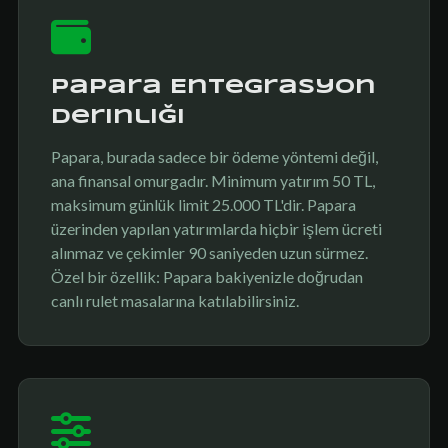
Papara Entegrasyon
Derinliği
Papara, burada sadece bir ödeme yöntemi değil,
ana finansal omurgadır. Minimum yatırım 50 TL,
maksimum günlük limit 25.000 TL'dir. Papara
üzerinden yapılan yatırımlarda hiçbir işlem ücreti
alınmaz ve çekimler 90 saniyeden uzun sürmez.
Özel bir özellik: Papara bakiyenizle doğrudan
canlı rulet masalarına katılabilirsiniz.