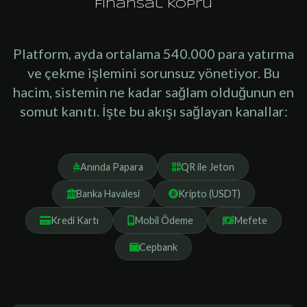
Finansal Köprü
Platform, ayda ortalama 540.000 para yatırma
ve çekme işlemini sorunsuz yönetiyor. Bu
hacim, sistemin ne kadar sağlam olduğunun en
somut kanıtı. İşte bu akışı sağlayan kanallar:
Anında Papara
QR ile Jeton
Banka Havalesi
Kripto (USDT)
Kredi Kartı
Mobil Ödeme
Mefete
Cepbank