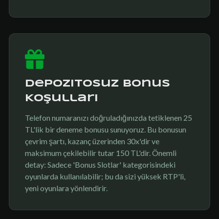
Depozitosuz Bonus
Koşulları
Telefon numaranızı doğruladığınızda tetiklenen 25
TL'lik bir deneme bonusu sunuyoruz. Bu bonusun
çevrim şartı, kazanç üzerinden 30x'dir ve
maksimum çekilebilir tutar 150 TL'dir. Önemli
detay: Sadece 'Bonus Slotlar' kategorisindeki
oyunlarda kullanılabilir; bu da sizi yüksek RTP'li,
yeni oyunlara yönlendirir.