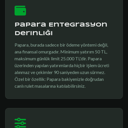
Papara Entegrasyon
Derinliği
Papara, burada sadece bir ödeme yöntemi değil,
ana finansal omurgadır. Minimum yatırım 50 TL,
maksimum günlük limit 25.000 TL'dir. Papara
üzerinden yapılan yatırımlarda hiçbir işlem ücreti
alınmaz ve çekimler 90 saniyeden uzun sürmez.
Özel bir özellik: Papara bakiyenizle doğrudan
canlı rulet masalarına katılabilirsiniz.