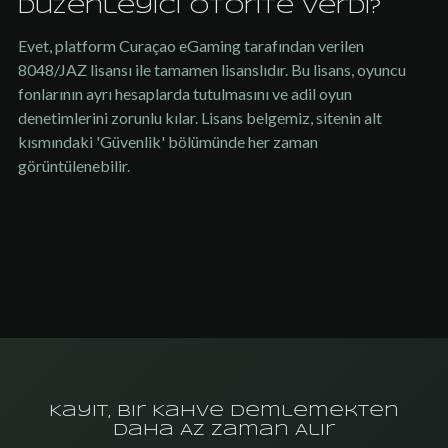
düzenleyici otorite verdi?
Evet, platform Curaçao eGaming tarafından verilen
8048/JAZ lisansı ile tamamen lisanslıdır. Bu lisans, oyuncu
fonlarının ayrı hesaplarda tutulmasını ve adil oyun
denetimlerini zorunlu kılar. Lisans belgemiz, sitenin alt
kısmındaki 'Güvenlik' bölümünde her zaman
görüntülenebilir.
Kayıt, Bir Kahve Demlemekten
Daha Az Zaman Alır