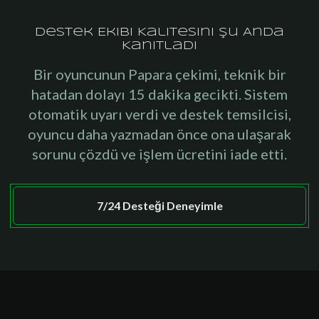
Destek Ekibi Kalitesini Şu Anda
Kanıtladı
Bir oyuncunun Papara çekimi, teknik bir
hatadan dolayı 15 dakika gecikti. Sistem
otomatik uyarı verdi ve destek temsilcisi,
oyuncu daha yazmadan önce ona ulaşarak
sorunu çözdü ve işlem ücretini iade etti.
7/24 Desteği Deneyimle