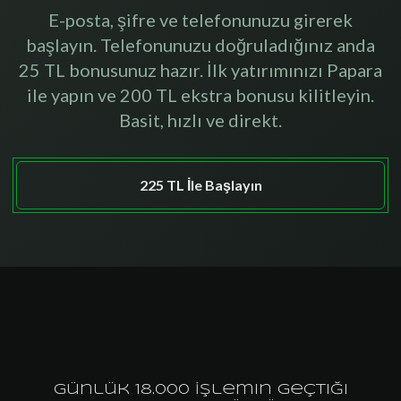
E-posta, şifre ve telefonunuzu girerek
başlayın. Telefonunuzu doğruladığınız anda
25 TL bonusunuz hazır. İlk yatırımınızı Papara
ile yapın ve 200 TL ekstra bonusu kilitleyin.
Basit, hızlı ve direkt.
225 TL İle Başlayın
Günlük 18.000 İşlemin Geçtiği