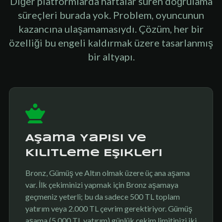
Diğer platformlarda haftalar süren doğrulama
süreçleri burada yok. Problem, oyuncunun
kazancına ulaşamamasıydı. Çözüm, her bir
özelliği bu engeli kaldırmak üzere tasarlanmış
bir altyapı.
Aşama Yapısı ve
Kilitleme Eşikleri
Bronz, Gümüş ve Altın olmak üzere üç ana aşama
var. İlk çekiminizi yapmak için Bronz aşamaya
geçmeniz yeterli; bu da sadece 500 TL toplam
yatırım veya 2.000 TL çevrim gerektiriyor. Gümüş
aşama (5.000 TL yatırım) günlük çekim limitinizi iki