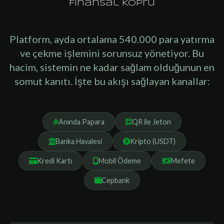
Finansal Köprü
Platform, ayda ortalama 540.000 para yatırma
ve çekme işlemini sorunsuz yönetiyor. Bu
hacim, sistemin ne kadar sağlam olduğunun en
somut kanıtı. İşte bu akışı sağlayan kanallar:
Anında Papara
QR ile Jeton
Banka Havalesi
Kripto (USDT)
Kredi Kartı
Mobil Ödeme
Mefete
Cepbank