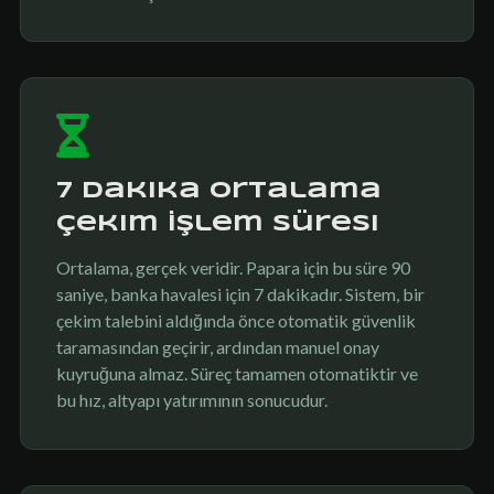
7 Dakika Ortalama
Çekim İşlem Süresi
Ortalama, gerçek veridir. Papara için bu süre 90
saniye, banka havalesi için 7 dakikadır. Sistem, bir
çekim talebini aldığında önce otomatik güvenlik
taramasından geçirir, ardından manuel onay
kuyruğuna almaz. Süreç tamamen otomatiktir ve
bu hız, altyapı yatırımının sonucudur.