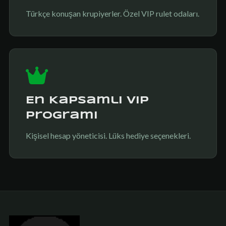
Türkçe konuşan krupiyerler. Özel VIP rulet odaları.
En Kapsamlı VIP
Programı
Kişisel hesap yöneticisi. Lüks hediye seçenekleri.