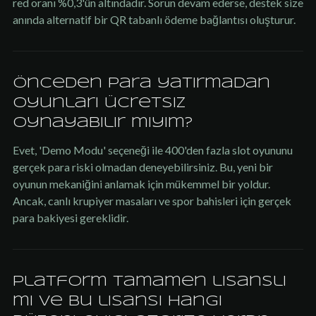
red oranı %0,3'ün altındadır. Sorun devam ederse, destek size
anında alternatif bir QR tabanlı ödeme bağlantısı oluşturur.
Önceden para yatırmadan
oyunları ücretsiz
oynayabilir miyim?
Evet, 'Demo Modu' seçeneği ile 400'den fazla slot oyununu
gerçek para riski olmadan deneyebilirsiniz. Bu, yeni bir
oyunun mekaniğini anlamak için mükemmel bir yoldur.
Ancak, canlı krupiyer masaları ve spor bahisleri için gerçek
para bakiyesi gereklidir.
Platform tamamen lisanslı
mı ve bu lisansı hangi