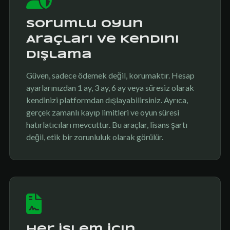
Sorumlu Oyun
Araçları ve Kendini
Dışlama
Güven, sadece ödemek değil, korumaktır. Hesap
ayarlarınızdan 1 ay, 3 ay, 6 ay veya süresiz olarak
kendinizi platformdan dışlayabilirsiniz. Ayrıca,
gerçek zamanlı kayıp limitleri ve oyun süresi
hatırlatıcıları mevcuttur. Bu araçlar, lisans şartı
değil, etik bir zorunluluk olarak görülür.
Her İşlem İçin