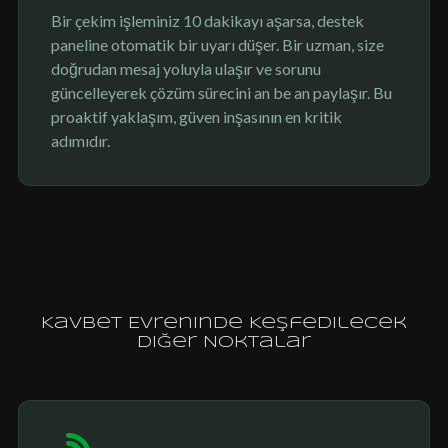
Bir çekim işleminiz 10 dakikayı aşarsa, destek
paneline otomatik bir uyarı düşer. Bir uzman, size
doğrudan mesaj yoluyla ulaşır ve sorunu
güncelleyerek çözüm sürecini an be an paylaşır. Bu
proaktif yaklaşım, güven inşasının en kritik
adımıdır.
Kavbet Evreninde Keşfedilecek
Diğer Noktalar