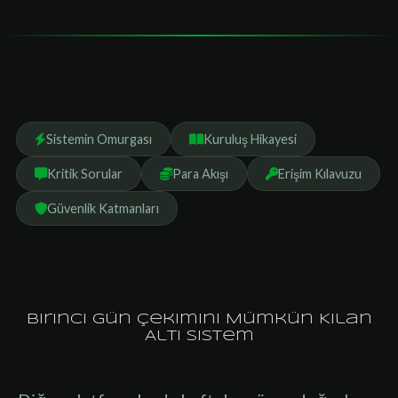
Sayfa İçeriği
Sistemin Omurgası
Kuruluş Hikayesi
Kritik Sorular
Para Akışı
Erişim Kılavuzu
Güvenlik Katmanları
Birinci Gün Çekimini Mümkün Kılan
Altı Sistem