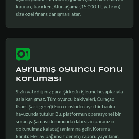
katına çıkarırken, Altın aşama (15.000 TL yatırım)
size özel finans danışmanı atar.
Ayrılmış Oyuncu Fonu
Koruması
Sizin yatırdığınız para, şirketin işletme hesaplarıyla
asla karışmaz. Tüm oyuncu bakiyeleri, Curaçao
lisans şartı gereği Euro cinsinden ayrı bir banka
havuzunda tutulur. Bu, platformun operasyonel bir
sorun yaşaması durumunda dahi sizin paranızın
dokunulmaz kalacağı anlamına gelir. Koruma
kanıtı: Her ay bağımsız denetçi raporu yayınlanır.