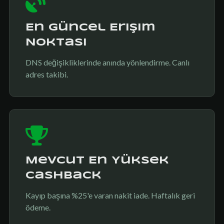
En Güncel Erişim
Noktası
DNS değişikliklerinde anında yönlendirme. Canlı
adres takibi.
Mevcut En Yüksek
Cashback
Kayıp başına %25'e varan nakit iade. Haftalık geri
ödeme.