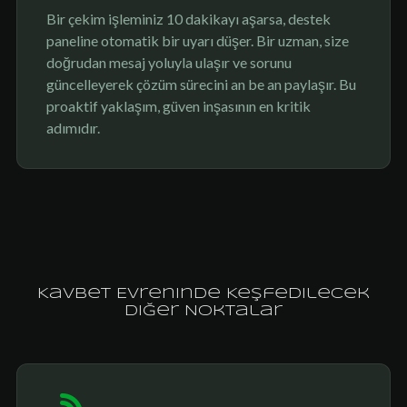
Bir çekim işleminiz 10 dakikayı aşarsa, destek
paneline otomatik bir uyarı düşer. Bir uzman, size
doğrudan mesaj yoluyla ulaşır ve sorunu
güncelleyerek çözüm sürecini an be an paylaşır. Bu
proaktif yaklaşım, güven inşasının en kritik
adımıdır.
Kavbet Evreninde Keşfedilecek
Diğer Noktalar