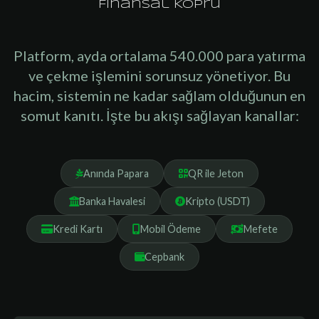
Finansal Köprü
Platform, ayda ortalama 540.000 para yatırma
ve çekme işlemini sorunsuz yönetiyor. Bu
hacim, sistemin ne kadar sağlam olduğunun en
somut kanıtı. İşte bu akışı sağlayan kanallar:
Anında Papara
QR ile Jeton
Banka Havalesi
Kripto (USDT)
Kredi Kartı
Mobil Ödeme
Mefete
Cepbank