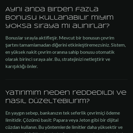
Aynı anda birden fazla
bonusu kullanabilir miyim
yoksa sıraya mı alınırlar?
Bonuslar sırayla aktifleşir. Mevcut bir bonusun çevrim
şartını tamamlamadan diğerini etkinleştiremezsiniz. Sistem,
en yüksek nakit çevrim oranına sahip bonusu otomatik
olarak birinci sıraya alır. Bu, stratejinizi netleştirir ve
karışıklığı önler.
Yatırımım neden reddedildi ve
nasıl düzeltebilirim?
En yaygın sebep, bankanızın tek seferlik çevrimiçi ödeme
limitidir. Çözümü basit: Papara veya Jeton gibi bir dijital
cüzdan kullanın. Bu yöntemlerde limitler daha yüksektir ve