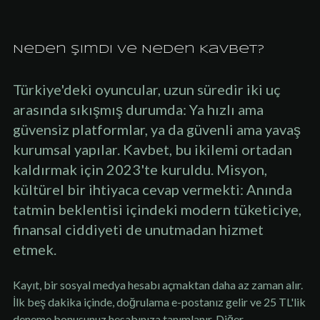
Neden Şimdi ve Neden Kavbet?
Türkiye'deki oyuncular, uzun süredir iki uç
arasında sıkışmış durumda: Ya hızlı ama
güvensiz platformlar, ya da güvenli ama yavaş
kurumsal yapılar. Kavbet, bu ikilemi ortadan
kaldırmak için 2023'te kuruldu. Misyon,
kültürel bir ihtiyaca cevap vermekti: Anında
tatmin beklentisi içindeki modern tüketiciye,
finansal ciddiyeti de unutmadan hizmet
etmek.
Kayıt, bir sosyal medya hesabı açmaktan daha az zaman alır.
İlk beş dakika içinde, doğrulama e-postanız gelir ve 25 TL'lik
deneme bonusunuz hesabınıza tanımlanır. Diğer