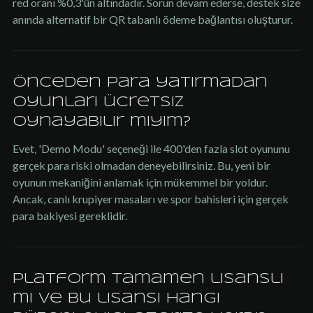
red oranı %0,3'ün altındadır. Sorun devam ederse, destek size
anında alternatif bir QR tabanlı ödeme bağlantısı oluşturur.
Önceden para yatırmadan
oyunları ücretsiz
oynayabilir miyim?
Evet, 'Demo Modu' seçeneği ile 400'den fazla slot oyununu
gerçek para riski olmadan deneyebilirsiniz. Bu, yeni bir
oyunun mekaniğini anlamak için mükemmel bir yoldur.
Ancak, canlı krupiyer masaları ve spor bahisleri için gerçek
para bakiyesi gereklidir.
Platform tamamen lisanslı
mı ve bu lisansı hangi