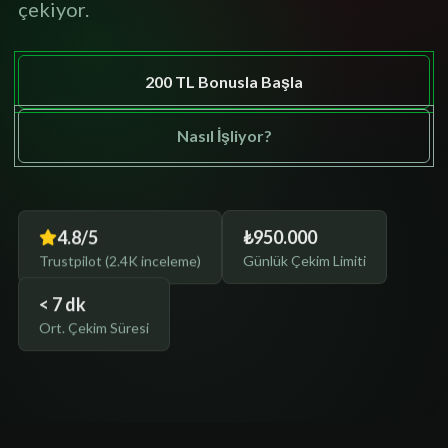
çekiyor.
200 TL Bonusla Başla
Nasıl İşliyor?
4.8/5
₺950.000
Trustpilot (2.4K inceleme)
Günlük Çekim Limiti
< 7 dk
Ort. Çekim Süresi