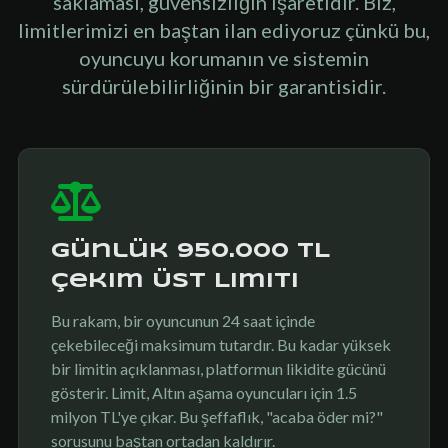
saklaması, güvensizliğin işaretidir. Biz,
limitlerimizi en baştan ilan ediyoruz çünkü bu,
oyuncuyu korumanın ve sistemin
sürdürülebilirliğinin bir garantisidir.
Günlük 950.000 TL
Çekim Üst Limiti
Bu rakam, bir oyuncunun 24 saat içinde
çekebileceği maksimum tutardır. Bu kadar yüksek
bir limitin açıklanması, platformun likidite gücünü
gösterir. Limit, Altın aşama oyuncuları için 1.5
milyon TL'ye çıkar. Bu şeffaflık, "acaba öder mi?"
sorusunu baştan ortadan kaldırır.