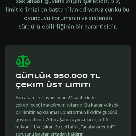
saklaması, güvensizliğin işaretidir. Biz,
limitlerimizi en baştan ilan ediyoruz çünkü bu,
oyuncuyu korumanın ve sistemin
sürdürülebilirliğinin bir garantisidir.
Günlük 950.000 TL
Çekim Üst Limiti
Bu rakam, bir oyuncunun 24 saat içinde
çekebileceği maksimum tutardır. Bu kadar yüksek
bir limitin açıklanması, platformun likidite gücünü
gösterir. Limit, Altın aşama oyuncuları için 1.5
milyon TL'ye çıkar. Bu şeffaflık, "acaba öder mi?"
sorusunu baştan ortadan kaldırır.