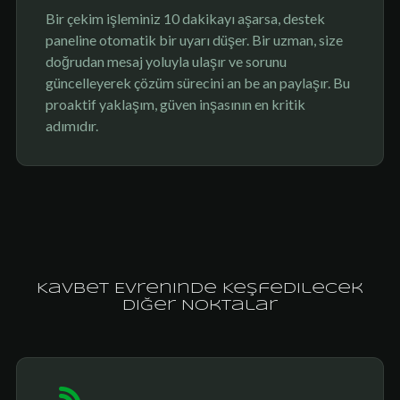
Bir çekim işleminiz 10 dakikayı aşarsa, destek
paneline otomatik bir uyarı düşer. Bir uzman, size
doğrudan mesaj yoluyla ulaşır ve sorunu
güncelleyerek çözüm sürecini an be an paylaşır. Bu
proaktif yaklaşım, güven inşasının en kritik
adımıdır.
Kavbet Evreninde Keşfedilecek
Diğer Noktalar