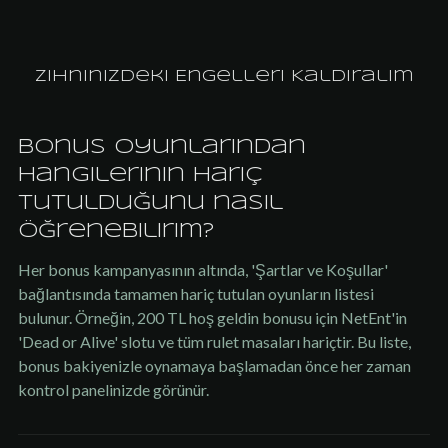
Zihninizdeki Engelleri Kaldıralım
Bonus oyunlarından
hangilerinin hariç
tutulduğunu nasıl
öğrenebilirim?
Her bonus kampanyasının altında, 'Şartlar ve Koşullar'
bağlantısında tamamen hariç tutulan oyunların listesi
bulunur. Örneğin, 200 TL hoş geldin bonusu için NetEnt'in
'Dead or Alive' slotu ve tüm rulet masaları hariçtir. Bu liste,
bonus bakiyenizle oynamaya başlamadan önce her zaman
kontrol panelinizde görünür.