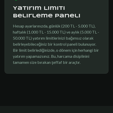
Yatırım Limiti
Belirleme Paneli
Hesap ayarlarınızda, günlük (200 TL - 5.000 TL),
haftalık (1.000 TL - 15.000 TL) ve aylık (5.000 TL -
50.000 TL) yatırım limitlerinizi bağımsız olarak
belirleyebileceğiniz bir kontrol paneli bulunuyor.
Bir limit belirlediğinizde, o dönem için herhangi bir
yatırım yapamazsınız. Bu, harcama disiplinini
tamamen size bırakan şeffaf bir araçtır.