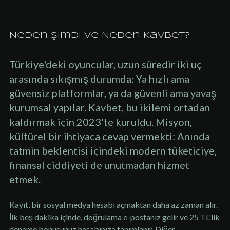
Neden Şimdi ve Neden Kavbet?
Türkiye'deki oyuncular, uzun süredir iki uç
arasında sıkışmış durumda: Ya hızlı ama
güvensiz platformlar, ya da güvenli ama yavaş
kurumsal yapılar. Kavbet, bu ikilemi ortadan
kaldırmak için 2023'te kuruldu. Misyon,
kültürel bir ihtiyaca cevap vermekti: Anında
tatmin beklentisi içindeki modern tüketiciye,
finansal ciddiyeti de unutmadan hizmet
etmek.
Kayıt, bir sosyal medya hesabı açmaktan daha az zaman alır.
İlk beş dakika içinde, doğrulama e-postanız gelir ve 25 TL'lik
deneme bonusunuz hesabınıza tanımlanır. Diğer