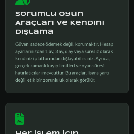
Sorumlu Oyun
Araçları ve Kendini
Dışlama
Güven, sadece ödemek değil, korumaktır. Hesap
ayarlarınızdan 1 ay, 3 ay, 6 ay veya süresiz olarak
kendinizi platformdan dışlayabilirsiniz. Ayrıca,
gerçek zamanlı kayıp limitleri ve oyun süresi
hatırlatıcıları mevcuttur. Bu araçlar, lisans şartı
değil, etik bir zorunluluk olarak görülür.
Her İşlem İçin