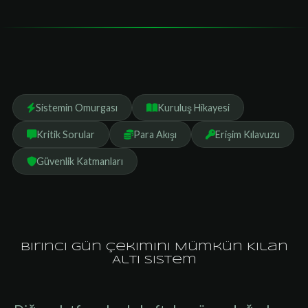
Sayfa İçeriği
Sistemin Omurgası
Kuruluş Hikayesi
Kritik Sorular
Para Akışı
Erişim Kılavuzu
Güvenlik Katmanları
Birinci Gün Çekimini Mümkün Kılan
Altı Sistem