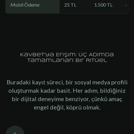
Mobil Ödeme
25 TL
1.500 TL
-
Kavbet'ya Erişim: Üç Adımda
Tamamlanan Bir Ritüel
Buradaki kayıt süreci, bir sosyal medya profili
oluşturmak kadar basit. Her adım, bildiğiniz
bir dijital deneyime benziyor, çünkü amaç
engel değil, köprü olmak.