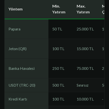
Min.
Max.
Min
Yöntem
Yatırım
Yatırım
Çek
Papara
50 TL
25.000 TL
100
Jeton (QR)
100 TL
15.000 TL
100
Banka Havalesi
250 TL
75.000 TL
250
USDT (TRC-20)
500 TL
Sınırsız
500
Kredi Kartı
100 TL
10.000 TL
-