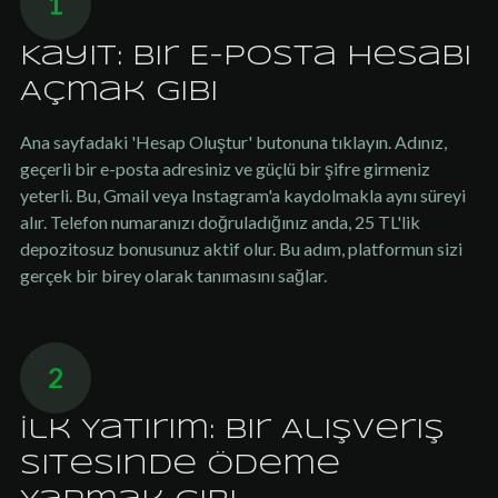
1
Kayıt: Bir E-posta Hesabı
Açmak Gibi
Ana sayfadaki 'Hesap Oluştur' butonuna tıklayın. Adınız,
geçerli bir e-posta adresiniz ve güçlü bir şifre girmeniz
yeterli. Bu, Gmail veya Instagram'a kaydolmakla aynı süreyi
alır. Telefon numaranızı doğruladığınız anda, 25 TL'lik
depozitosuz bonusunuz aktif olur. Bu adım, platformun sizi
gerçek bir birey olarak tanımasını sağlar.
2
İlk Yatırım: Bir Alışveriş
Sitesinde Ödeme