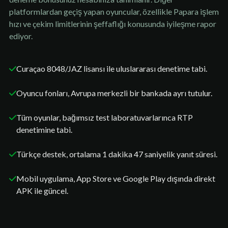
platformlardan geçiş yapan oyuncular, özellikle Papara işlem
hızı ve çekim limitlerinin şeffaflığı konusunda iyileşme rapor
ediyor.
Curaçao 8048/JAZ lisansı ile uluslararası denetime tabi.
Oyuncu fonları, Avrupa merkezli bir bankada ayrı tutulur.
Tüm oyunlar, bağımsız test laboratuvarlarınca RTP
denetimine tabi.
Türkçe destek, ortalama 1 dakika 47 saniyelik yanıt süresi.
Mobil uygulama, App Store ve Google Play dışında direkt
APK ile güncel.