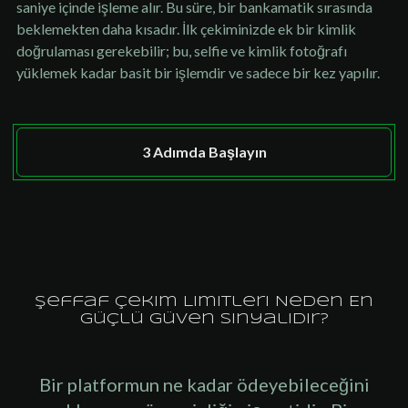
saniye içinde işleme alır. Bu süre, bir bankamatik sırasında
beklemekten daha kısadır. İlk çekiminizde ek bir kimlik
doğrulaması gerekebilir; bu, selfie ve kimlik fotoğrafı
yüklemek kadar basit bir işlemdir ve sadece bir kez yapılır.
3 Adımda Başlayın
Şeffaf Çekim Limitleri Neden En
Güçlü Güven Sinyalidir?
Bir platformun ne kadar ödeyebileceğini