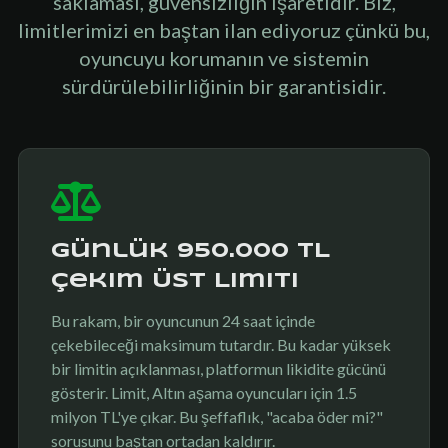
saklaması, güvensizliğin işaretidir. Biz,
limitlerimizi en baştan ilan ediyoruz çünkü bu,
oyuncuyu korumanın ve sistemin
sürdürülebilirliğinin bir garantisidir.
Günlük 950.000 TL
Çekim Üst Limiti
Bu rakam, bir oyuncunun 24 saat içinde
çekebileceği maksimum tutardır. Bu kadar yüksek
bir limitin açıklanması, platformun likidite gücünü
gösterir. Limit, Altın aşama oyuncuları için 1.5
milyon TL'ye çıkar. Bu şeffaflık, "acaba öder mi?"
sorusunu baştan ortadan kaldırır.