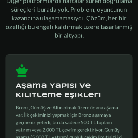
Diğer platformlarda haftalar süren doğrulama
süreçleri burada yok. Problem, oyuncunun
kazancına ulaşamamasıydı. Çözüm, her bir
özelliği bu engeli kaldırmak üzere tasarlanmış
bir altyapı.
Aşama Yapısı ve
Kilitleme Eşikleri
Bronz, Gümüş ve Altın olmak üzere üç ana aşama
var. İlk çekiminizi yapmak için Bronz aşamaya
geçmeniz yeterli; bu da sadece 500 TL toplam
yatırım veya 2.000 TL çevrim gerektiriyor. Gümüş
aşama (5.000 TL yatırım) günlük çekim limitinizi iki