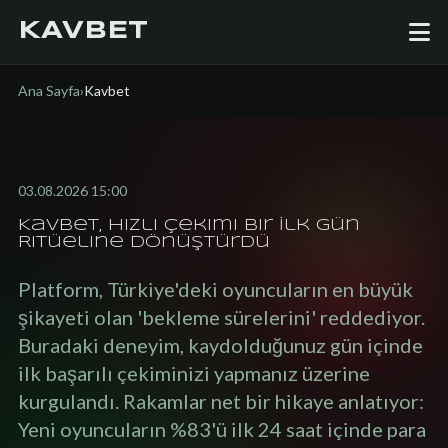
Ana İçeriğe Geç
KAVBET
Ana Sayfa
›
Kavbet
03.08.2026 15:00
Kavbet, Hızlı Çekimi Bir İlk Gün
Ritüeline Dönüştürdü
Platform, Türkiye'deki oyuncuların en büyük
şikayeti olan 'bekleme sürelerini' reddediyor.
Buradaki deneyim, kaydolduğunuz gün içinde
ilk başarılı çekiminizi yapmanız üzerine
kurgulandı. Rakamlar net bir hikaye anlatıyor:
Yeni oyuncuların %83'ü ilk 24 saat içinde para