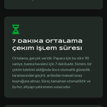
7 Dakika Ortalama
Çekim İşlem Süresi
Ortalama, gerçek veridir. Papara için bu süre 90
saniye, banka havalesi için 7 dakikadır. Sistem, bir
çekim talebini aldığında önce otomatik güvenlik
taramasından geçirir, ardından manuel onay
kuyruğuna almaz. Süreç tamamen otomatiktir ve
bu hız, altyapı yatırımının sonucudur.