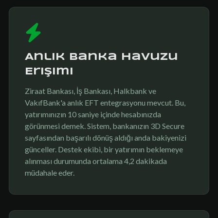
Anlık Banka Havuzu
Erişimi
Ziraat Bankası, İş Bankası, Halkbank ve
VakıfBank'a anlık EFT entegrasyonu mevcut. Bu,
yatırımınızın 10 saniye içinde hesabınızda
görünmesi demek. Sistem, bankanızın 3D Secure
sayfasından başarılı dönüş aldığı anda bakiyenizi
günceller. Destek ekibi, bir yatırımın beklemeye
alınması durumunda ortalama 4,2 dakikada
müdahale eder.