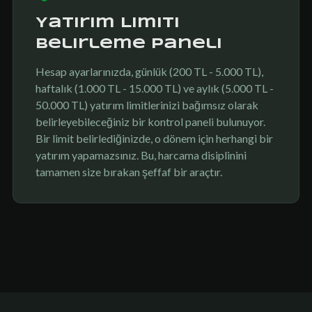
Yatırım Limiti
Belirleme Paneli
Hesap ayarlarınızda, günlük (200 TL - 5.000 TL),
haftalık (1.000 TL - 15.000 TL) ve aylık (5.000 TL -
50.000 TL) yatırım limitlerinizi bağımsız olarak
belirleyebileceğiniz bir kontrol paneli bulunuyor.
Bir limit belirlediğinizde, o dönem için herhangi bir
yatırım yapamazsınız. Bu, harcama disiplinini
tamamen size bırakan şeffaf bir araçtır.