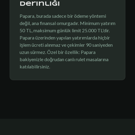
Derinliği
Papara, burada sadece bir ödeme yöntemi
değil, ana finansal omurgadır. Minimum yatırım
50 TL, maksimum günlük limit 25.000 TL'dir.
Papara üzerinden yapılan yatırımlarda hiçbir
işlem ücreti alınmaz ve çekimler 90 saniyeden
uzun sürmez. Özel bir özellik: Papara
bakiyenizle doğrudan canlı rulet masalarına
katılabilirsiniz.