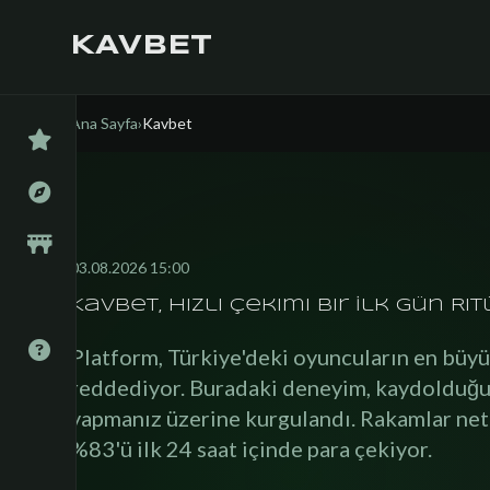
Ana İçeriğe Geç
KAVBET
Ana Sayfa
›
Kavbet
03.08.2026 15:00
Kavbet, Hızlı Çekimi Bir İlk Gün 
Platform, Türkiye'deki oyuncuların en büyü
reddediyor. Buradaki deneyim, kaydolduğunu
yapmanız üzerine kurgulandı. Rakamlar net 
%83'ü ilk 24 saat içinde para çekiyor.