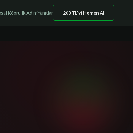
nsal Köprü
İlk Adım
Yanıtlar
200 TL'yi Hemen Al