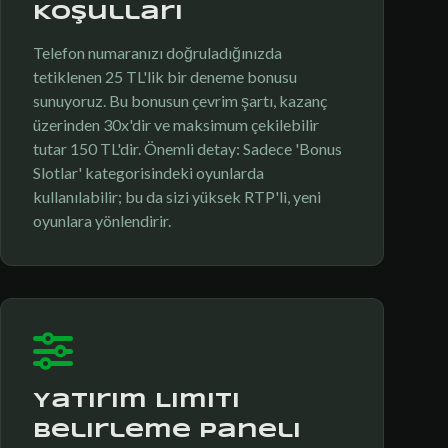
Koşulları
Telefon numaranızı doğruladığınızda
tetiklenen 25 TL'lik bir deneme bonusu
sunuyoruz. Bu bonusun çevrim şartı, kazanç
üzerinden 30x'dir ve maksimum çekilebilir
tutar 150 TL'dir. Önemli detay: Sadece 'Bonus
Slotlar' kategorisindeki oyunlarda
kullanılabilir; bu da sizi yüksek RTP'li, yeni
oyunlara yönlendirir.
Yatırım Limiti
Belirleme Paneli