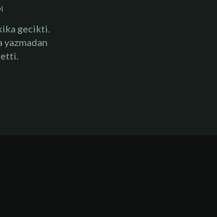
ı
ika gecikti.
ha yazmadan
etti.