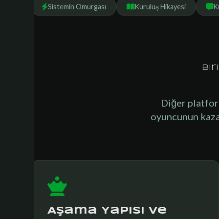
Sayfa İçeriği
Sistemin Omurgası
Kuruluş Hikayesi
K
Bir
Diğer platfor
oyuncunun kazan
Aşama Yapısı ve