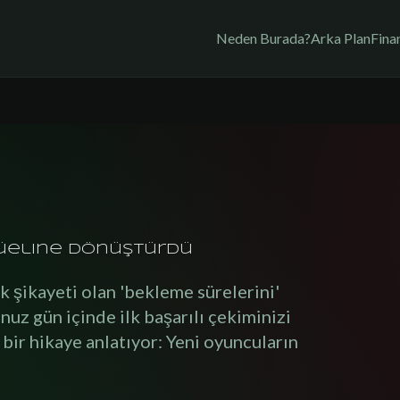
Neden Burada?
Arka Plan
Fina
Ritüeline Dönüştürdü
k şikayeti olan 'bekleme sürelerini'
z gün içinde ilk başarılı çekiminizi
bir hikaye anlatıyor: Yeni oyuncuların