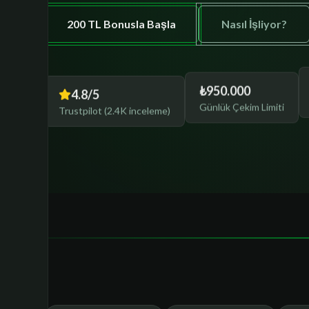
200 TL Bonusla Başla
Nasıl İşliyor?
4.8/5
₺950.000
Trustpilot (2.4K inceleme)
Günlük Çekim Limiti