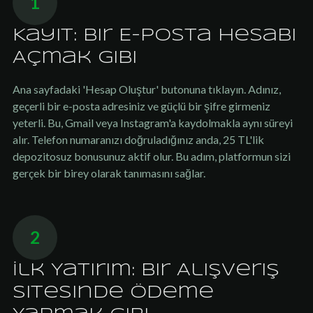
1
Kayıt: Bir E-posta Hesabı
Açmak Gibi
Ana sayfadaki 'Hesap Oluştur' butonuna tıklayın. Adınız,
geçerli bir e-posta adresiniz ve güçlü bir şifre girmeniz
yeterli. Bu, Gmail veya Instagram'a kaydolmakla aynı süreyi
alır. Telefon numaranızı doğruladığınız anda, 25 TL'lik
depozitosuz bonusunuz aktif olur. Bu adım, platformun sizi
gerçek bir birey olarak tanımasını sağlar.
2
İlk Yatırım: Bir Alışveriş
Sitesinde Ödeme