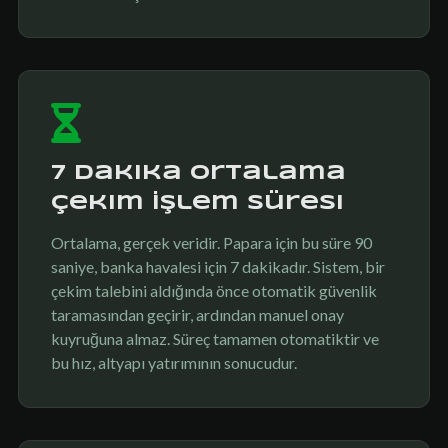
7 Dakika Ortalama
Çekim İşlem Süresi
Ortalama, gerçek veridir. Papara için bu süre 90
saniye, banka havalesi için 7 dakikadır. Sistem, bir
çekim talebini aldığında önce otomatik güvenlik
taramasından geçirir, ardından manuel onay
kuyruğuna almaz. Süreç tamamen otomatiktir ve
bu hız, altyapı yatırımının sonucudur.