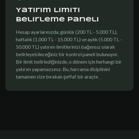
Yatırım Limiti
Belirleme Paneli
Hesap ayarlarınızda, günlük (200 TL - 5.000 TL),
haftalık (1.000 TL - 15.000 TL) ve aylık (5.000 TL -
50.000 TL) yatırım limitlerinizi bağımsız olarak
belirleyebileceğiniz bir kontrol paneli bulunuyor.
Bir limit belirlediğinizde, o dönem için herhangi bir
yatırım yapamazsınız. Bu, harcama disiplinini
tamamen size bırakan şeffaf bir araçtır.