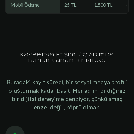
Mobil Ödeme
25 TL
1.500 TL
-
Kavbet'ya Erişim: Üç Adımda
Tamamlanan Bir Ritüel
Buradaki kayıt süreci, bir sosyal medya profili
oluşturmak kadar basit. Her adım, bildiğiniz
bir dijital deneyime benziyor, çünkü amaç
engel değil, köprü olmak.