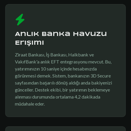
Anlık Banka Havuzu
Erişimi
Ziraat Bankası, İş Bankası, Halkbank ve
VakıfBank'a anlık EFT entegrasyonu mevcut. Bu,
yatırımınızın 10 saniye içinde hesabınızda
görünmesi demek. Sistem, bankanızın 3D Secure
sayfasından başarılı dönüş aldığı anda bakiyenizi
günceller. Destek ekibi, bir yatırımın beklemeye
alınması durumunda ortalama 4,2 dakikada
müdahale eder.