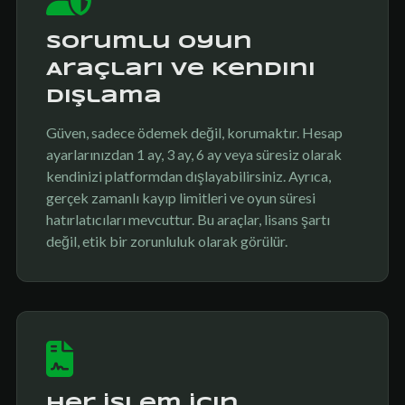
Sorumlu Oyun
Araçları ve Kendini
Dışlama
Güven, sadece ödemek değil, korumaktır. Hesap
ayarlarınızdan 1 ay, 3 ay, 6 ay veya süresiz olarak
kendinizi platformdan dışlayabilirsiniz. Ayrıca,
gerçek zamanlı kayıp limitleri ve oyun süresi
hatırlatıcıları mevcuttur. Bu araçlar, lisans şartı
değil, etik bir zorunluluk olarak görülür.
Her İşlem İçin