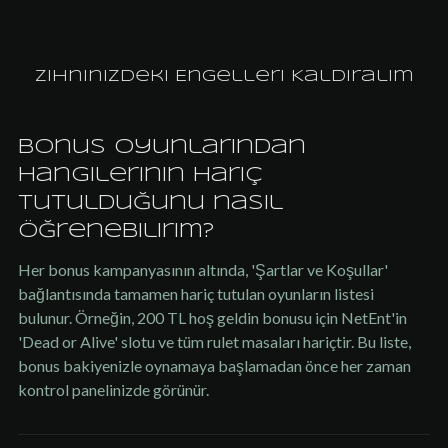
Zihninizdeki Engelleri Kaldıralım
Bonus oyunlarından
hangilerinin hariç
tutulduğunu nasıl
öğrenebilirim?
Her bonus kampanyasının altında, 'Şartlar ve Koşullar'
bağlantısında tamamen hariç tutulan oyunların listesi
bulunur. Örneğin, 200 TL hoş geldin bonusu için NetEnt'in
'Dead or Alive' slotu ve tüm rulet masaları hariçtir. Bu liste,
bonus bakiyenizle oynamaya başlamadan önce her zaman
kontrol panelinizde görünür.