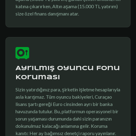
katına çıkarırken, Altın aşama (15.000 TL yatırım)
size özel finans danışmanı atar.
Ayrılmış Oyuncu Fonu
Koruması
Sizin yatırdığınız para, şirketin işletme hesaplarıyla
asla karışmaz. Tüm oyuncu bakiyeleri, Curaçao
lisans şartı gereği Euro cinsinden ayrı bir banka
havuzunda tutulur. Bu, platformun operasyonel bir
sorun yaşaması durumunda dahi sizin paranızın
dokunulmaz kalacağı anlamına gelir. Koruma
kanıtı: Her ay bağımsız denetçi raporu yayınlanır.