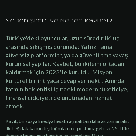
Neden Şimdi ve Neden Kavbet?
Türkiye'deki oyuncular, uzun süredir iki uç
arasında sıkışmış durumda: Ya hızlı ama
güvensiz platformlar, ya da güvenli ama yavaş
kurumsal yapılar. Kavbet, bu ikilemi ortadan
kaldırmak için 2023'te kuruldu. Misyon,
kültürel bir ihtiyaca cevap vermekti: Anında
tatmin beklentisi içindeki modern tüketiciye,
finansal ciddiyeti de unutmadan hizmet
etmek.
Kayıt, bir sosyal medya hesabı açmaktan daha az zaman alır.
İlk beş dakika içinde, doğrulama e-postanız gelir ve 25 TL'lik
deneme bonusunuz hesabınıza tanımlanır. Diğer