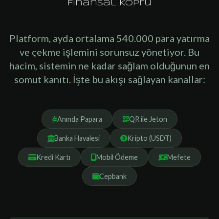
Finansal Köprü
Platform, ayda ortalama 540.000 para yatırma
ve çekme işlemini sorunsuz yönetiyor. Bu
hacim, sistemin ne kadar sağlam olduğunun en
somut kanıtı. İşte bu akışı sağlayan kanallar:
Anında Papara
QR ile Jeton
Banka Havalesi
Kripto (USDT)
Kredi Kartı
Mobil Ödeme
Mefete
Cepbank