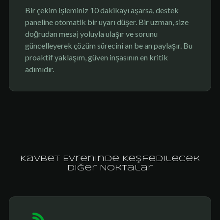
Bir çekim işleminiz 10 dakikayı aşarsa, destek
paneline otomatik bir uyarı düşer. Bir uzman, size
doğrudan mesaj yoluyla ulaşır ve sorunu
güncelleyerek çözüm sürecini an be an paylaşır. Bu
proaktif yaklaşım, güven inşasının en kritik
adımıdır.
Kavbet Evreninde Keşfedilecek
Diğer Noktalar