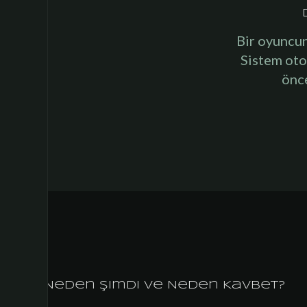
Bir oyuncun
Sistem oto
önce
Neden Şimdi ve Neden Kavbet?