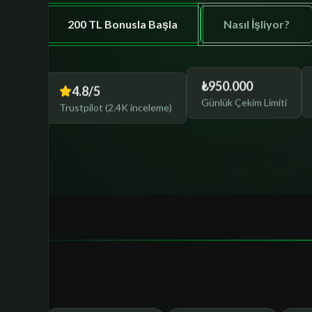
200 TL Bonusla Başla
Nasıl İşliyor?
₺950.000
4.8/5
Günlük Çekim Limiti
Trustpilot (2.4K inceleme)