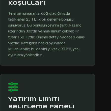
Koşulları
Telefon numaranızı doğruladığınızda
tetiklenen 25 TL'lik bir deneme bonusu
sunuyoruz. Bu bonusun çevrim şartı, kazanç
üzerinden 30x'dir ve maksimum çekilebilir
tutar 150 TL'dir. Önemli detay: Sadece 'Bonus
Slotlar' kategorisindeki oyunlarda
kullanılabilir; bu da sizi yüksek RTP'li, yeni
oyunlara yönlendirir.
Yatırım Limiti
Belirleme Paneli