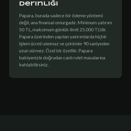
Derinliği
Papara, burada sadece bir ödeme yöntemi
değil, ana finansal omurgadır. Minimum yatırım
50 TL, maksimum günlük limit 25.000 TL'dir.
Papara üzerinden yapılan yatırımlarda hiçbir
işlem ücreti alınmaz ve çekimler 90 saniyeden
uzun sürmez. Özel bir özellik: Papara
bakiyenizle doğrudan canlı rulet masalarına
katılabilirsiniz.