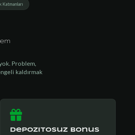
k Katmanları
stem
 yok. Problem,
engeli kaldırmak
Depozitosuz Bonus