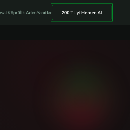
nsal Köprü
İlk Adım
Yanıtlar
200 TL'yi Hemen Al