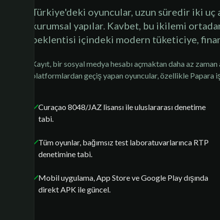
Türkiye'deki oyuncular, uzun süredir iki uç
kurumsal yapılar. Kavbet, bu ikilemi ortada
beklentisi içindeki modern tüketiciye, fin
Kayıt, bir sosyal medya hesabı açmaktan daha az zaman al
platformlardan geçiş yapan oyuncular, özellikle Papara iş
Curaçao 8048/JAZ lisansı ile uluslararası denetime
tabi.
Tüm oyunlar, bağımsız test laboratuvarlarınca RTP
denetimine tabi.
Mobil uygulama, App Store ve Google Play dışında
direkt APK ile güncel.