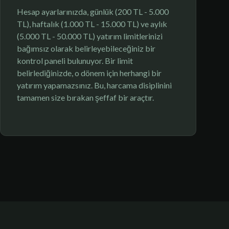
Hesap ayarlarınızda, günlük (200 TL - 5.000
TL), haftalık (1.000 TL - 15.000 TL) ve aylık
(5.000 TL - 50.000 TL) yatırım limitlerinizi
bağımsız olarak belirleyebileceğiniz bir
kontrol paneli bulunuyor. Bir limit
belirlediğinizde, o dönem için herhangi bir
yatırım yapamazsınız. Bu, harcama disiplinini
tamamen size bırakan şeffaf bir araçtır.