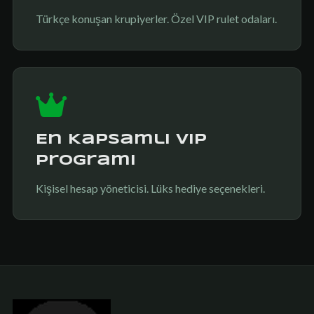
Türkçe konuşan krupiyerler. Özel VIP rulet odaları.
En Kapsamlı VIP
Programı
Kişisel hesap yöneticisi. Lüks hediye seçenekleri.