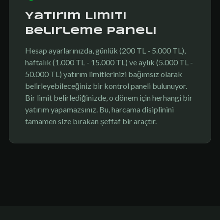
Yatırım Limiti
Belirleme Paneli
Hesap ayarlarınızda, günlük (200 TL - 5.000 TL),
haftalık (1.000 TL - 15.000 TL) ve aylık (5.000 TL -
50.000 TL) yatırım limitlerinizi bağımsız olarak
belirleyebileceğiniz bir kontrol paneli bulunuyor.
Bir limit belirlediğinizde, o dönem için herhangi bir
yatırım yapamazsınız. Bu, harcama disiplinini
tamamen size bırakan şeffaf bir araçtır.