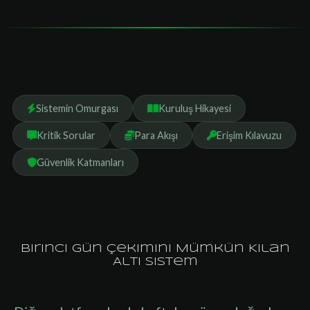
Sayfa İçeriği
Sistemin Omurgası
Kuruluş Hikayesi
Kritik Sorular
Para Akışı
Erişim Kılavuzu
Güvenlik Katmanları
Birinci Gün Çekimini Mümkün Kılan
Altı Sistem