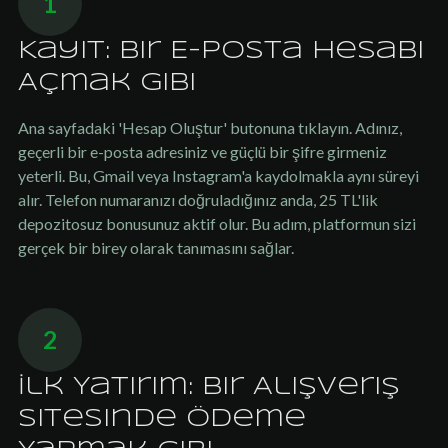
1
Kayıt: Bir E-posta Hesabı
Açmak Gibi
Ana sayfadaki 'Hesap Oluştur' butonuna tıklayın. Adınız,
geçerli bir e-posta adresiniz ve güçlü bir şifre girmeniz
yeterli. Bu, Gmail veya Instagram'a kaydolmakla aynı süreyi
alır. Telefon numaranızı doğruladığınız anda, 25 TL'lik
depozitosuz bonusunuz aktif olur. Bu adım, platformun sizi
gerçek bir birey olarak tanımasını sağlar.
2
İlk Yatırım: Bir Alışveriş
Sitesinde Ödeme