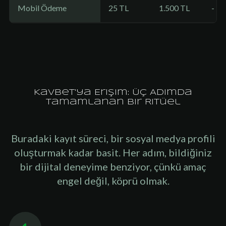
Mobil Ödeme
25 TL
1.500 TL
-
Kavbet'ya Erişim: Üç Adımda
Tamamlanan Bir Ritüel
Buradaki kayıt süreci, bir sosyal medya profili
oluşturmak kadar basit. Her adım, bildiğiniz
bir dijital deneyime benziyor, çünkü amaç
engel değil, köprü olmak.