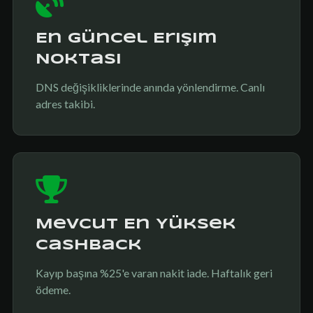
En Güncel Erişim
Noktası
DNS değişikliklerinde anında yönlendirme. Canlı
adres takibi.
Mevcut En Yüksek
Cashback
Kayıp başına %25'e varan nakit iade. Haftalık geri
ödeme.