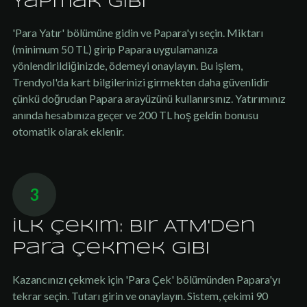
Yapmak Gibi
'Para Yatır' bölümüne gidin ve Papara'yı seçin. Miktarı
(minimum 50 TL) girip Papara uygulamanıza
yönlendirildiğinizde, ödemeyi onaylayın. Bu işlem,
Trendyol'da kart bilgilerinizi girmekten daha güvenlidir
çünkü doğrudan Papara arayüzünü kullanırsınız. Yatırımınız
anında hesabınıza geçer ve 200 TL hoş geldin bonusu
otomatik olarak eklenir.
3
İlk Çekim: Bir ATM'den
Para Çekmek Gibi
Kazancınızı çekmek için 'Para Çek' bölümünden Papara'yı
tekrar seçin. Tutarı girin ve onaylayın. Sistem, çekimi 90