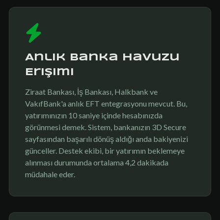
Anlık Banka Havuzu
Erişimi
Ziraat Bankası, İş Bankası, Halkbank ve
VakıfBank'a anlık EFT entegrasyonu mevcut. Bu,
yatırımınızın 10 saniye içinde hesabınızda
görünmesi demek. Sistem, bankanızın 3D Secure
sayfasından başarılı dönüş aldığı anda bakiyenizi
günceller. Destek ekibi, bir yatırımın beklemeye
alınması durumunda ortalama 4,2 dakikada
müdahale eder.