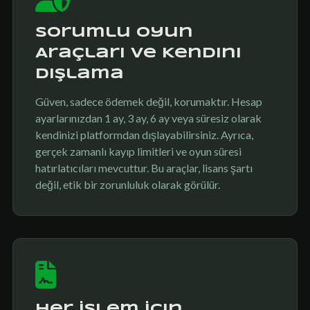
Sorumlu Oyun
Araçları ve Kendini
Dışlama
Güven, sadece ödemek değil, korumaktır. Hesap
ayarlarınızdan 1 ay, 3 ay, 6 ay veya süresiz olarak
kendinizi platformdan dışlayabilirsiniz. Ayrıca,
gerçek zamanlı kayıp limitleri ve oyun süresi
hatırlatıcıları mevcuttur. Bu araçlar, lisans şartı
değil, etik bir zorunluluk olarak görülür.
Her İşlem İçin