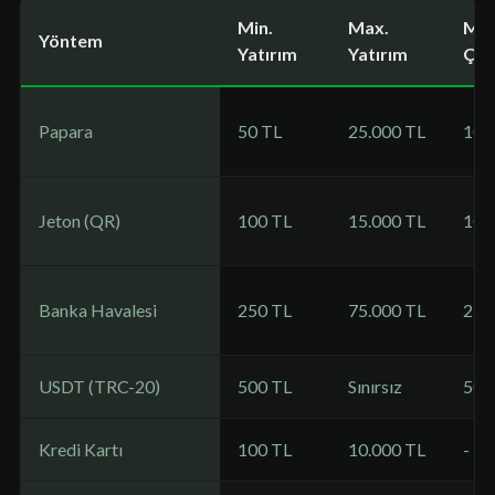
Min.
Max.
Min
Yöntem
Yatırım
Yatırım
Çek
Papara
50 TL
25.000 TL
100
Jeton (QR)
100 TL
15.000 TL
100
Banka Havalesi
250 TL
75.000 TL
250
USDT (TRC-20)
500 TL
Sınırsız
500
Kredi Kartı
100 TL
10.000 TL
-