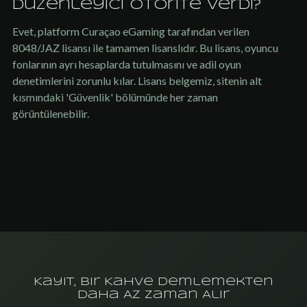
düzenleyici otorite verdi?
Evet, platform Curaçao eGaming tarafından verilen
8048/JAZ lisansı ile tamamen lisanslıdır. Bu lisans, oyuncu
fonlarının ayrı hesaplarda tutulmasını ve adil oyun
denetimlerini zorunlu kılar. Lisans belgemiz, sitenin alt
kısmındaki 'Güvenlik' bölümünde her zaman
görüntülenebilir.
Kayıt, Bir Kahve Demlemekten
Daha Az Zaman Alır