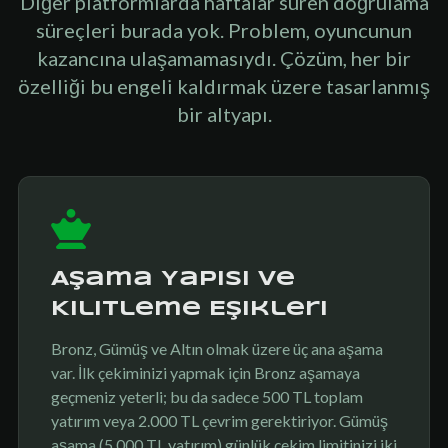
Diğer platformlarda haftalar süren doğrulama
süreçleri burada yok. Problem, oyuncunun
kazancına ulaşamamasıydı. Çözüm, her bir
özelliği bu engeli kaldırmak üzere tasarlanmış
bir altyapı.
Aşama Yapısı ve
Kilitleme Eşikleri
Bronz, Gümüş ve Altın olmak üzere üç ana aşama
var. İlk çekiminizi yapmak için Bronz aşamaya
geçmeniz yeterli; bu da sadece 500 TL toplam
yatırım veya 2.000 TL çevrim gerektiriyor. Gümüş
aşama (5.000 TL yatırım) günlük çekim limitinizi iki