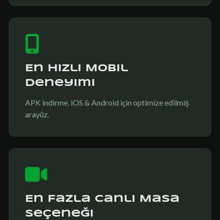
En Hızlı Mobil
Deneyimi
APK indirme. iOS & Android için optimize edilmiş
arayüz.
En Fazla Canlı Masa
Seçeneği