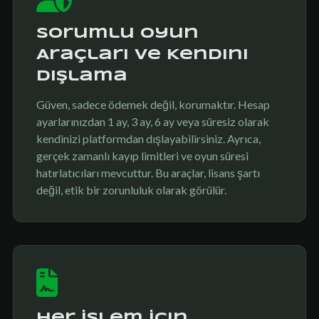
Sorumlu Oyun
Araçları ve Kendini
Dışlama
Güven, sadece ödemek değil, korumaktır. Hesap
ayarlarınızdan 1 ay, 3 ay, 6 ay veya süresiz olarak
kendinizi platformdan dışlayabilirsiniz. Ayrıca,
gerçek zamanlı kayıp limitleri ve oyun süresi
hatırlatıcıları mevcuttur. Bu araçlar, lisans şartı
değil, etik bir zorunluluk olarak görülür.
Her İşlem İçin