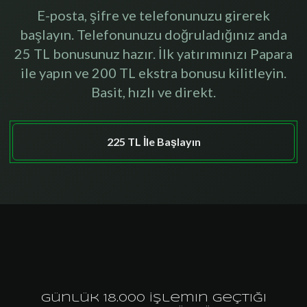
E-posta, şifre ve telefonunuzu girerek
başlayın. Telefonunuzu doğruladığınız anda
25 TL bonusunuz hazır. İlk yatırımınızı Papara
ile yapın ve 200 TL ekstra bonusu kilitleyin.
Basit, hızlı ve direkt.
225 TL İle Başlayın
Günlük 18.000 İşlemin Geçtiği