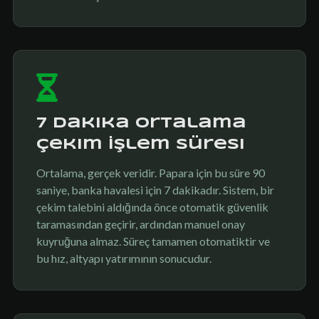
7 Dakika Ortalama
Çekim İşlem Süresi
Ortalama, gerçek veridir. Papara için bu süre 90
saniye, banka havalesi için 7 dakikadır. Sistem, bir
çekim talebini aldığında önce otomatik güvenlik
taramasından geçirir, ardından manuel onay
kuyruğuna almaz. Süreç tamamen otomatiktir ve
bu hız, altyapı yatırımının sonucudur.