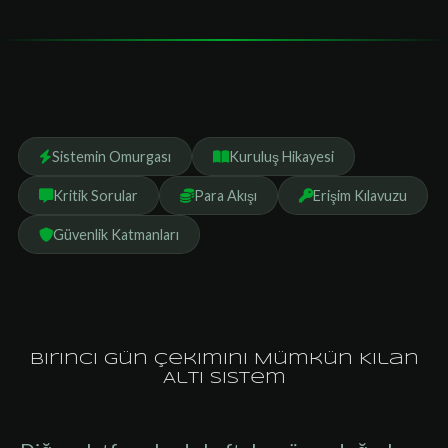
Sayfa İçeriği
Sistemin Omurgası
Kuruluş Hikayesi
Kritik Sorular
Para Akışı
Erişim Kılavuzu
Güvenlik Katmanları
Birinci Gün Çekimini Mümkün Kılan
Altı Sistem