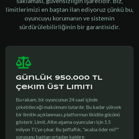
saklaması, güvensizliğin işaretidir. Biz,
limitlerimizi en baştan ilan ediyoruz çünkü bu,
oyuncuyu korumanın ve sistemin
sürdürülebilirliğinin bir garantisidir.
Günlük 950.000 TL
Çekim Üst Limiti
Bu rakam, bir oyuncunun 24 saat içinde
çekebileceği maksimum tutardır. Bu kadar yüksek
bir limitin açıklanması, platformun likidite gücünü
gösterir. Limit, Altın aşama oyuncuları için 1.5
milyon TL'ye çıkar. Bu şeffaflık, "acaba öder mi?"
sorusunu baştan ortadan kaldırır.