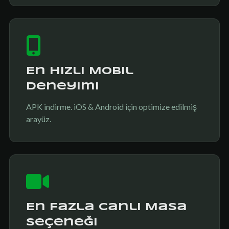
En Hızlı Mobil
Deneyimi
APK indirme. iOS & Android için optimize edilmiş
arayüz.
En Fazla Canlı Masa
Seçeneği