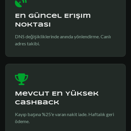
En Güncel Erişim
Noktası
DNS değişikliklerinde anında yönlendirme. Canlı
adres takibi.
Mevcut En Yüksek
Cashback
Kayıp başına %25'e varan nakit iade. Haftalık geri
ödeme.