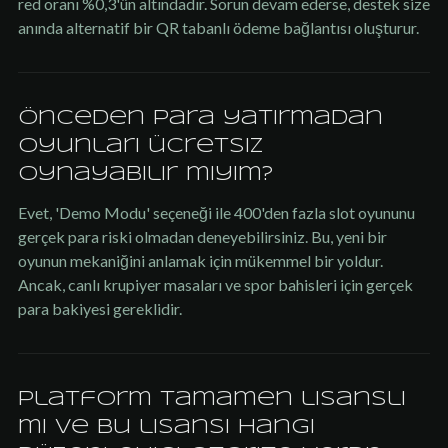
red oranı %0,3'ün altındadır. Sorun devam ederse, destek size
anında alternatif bir QR tabanlı ödeme bağlantısı oluşturur.
Önceden para yatırmadan
oyunları ücretsiz
oynayabilir miyim?
Evet, 'Demo Modu' seçeneği ile 400'den fazla slot oyununu
gerçek para riski olmadan deneyebilirsiniz. Bu, yeni bir
oyunun mekaniğini anlamak için mükemmel bir yoldur.
Ancak, canlı krupiyer masaları ve spor bahisleri için gerçek
para bakiyesi gereklidir.
Platform tamamen lisanslı
mı ve bu lisansı hangi