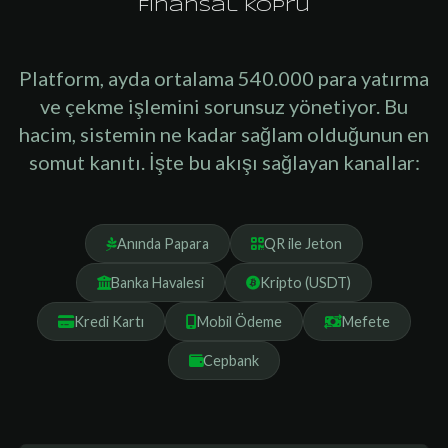
Finansal Köprü
Platform, ayda ortalama 540.000 para yatırma
ve çekme işlemini sorunsuz yönetiyor. Bu
hacim, sistemin ne kadar sağlam olduğunun en
somut kanıtı. İşte bu akışı sağlayan kanallar:
Anında Papara
QR ile Jeton
Banka Havalesi
Kripto (USDT)
Kredi Kartı
Mobil Ödeme
Mefete
Cepbank