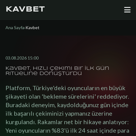
Ana İçeriğe Geç
KAVBET
Ana Sayfa
›
Kavbet
03.08.2026 15:00
Kavbet, Hızlı Çekimi Bir İlk Gün
Ritüeline Dönüştürdü
Platform, Türkiye'deki oyuncuların en büyük
şikayeti olan 'bekleme sürelerini' reddediyor.
Buradaki deneyim, kaydolduğunuz gün içinde
ilk başarılı çekiminizi yapmanız üzerine
kurgulandı. Rakamlar net bir hikaye anlatıyor:
Yeni oyuncuların %83'ü ilk 24 saat içinde para