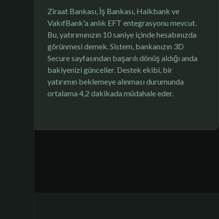
Ziraat Bankası, İş Bankası, Halkbank ve
VakıfBank'a anlık EFT entegrasyonu mevcut.
Bu, yatırımınızın 10 saniye içinde hesabınızda
görünmesi demek. Sistem, bankanızın 3D
Secure sayfasından başarılı dönüş aldığı anda
bakiyenizi günceller. Destek ekibi, bir
yatırımın beklemeye alınması durumunda
ortalama 4,2 dakikada müdahale eder.