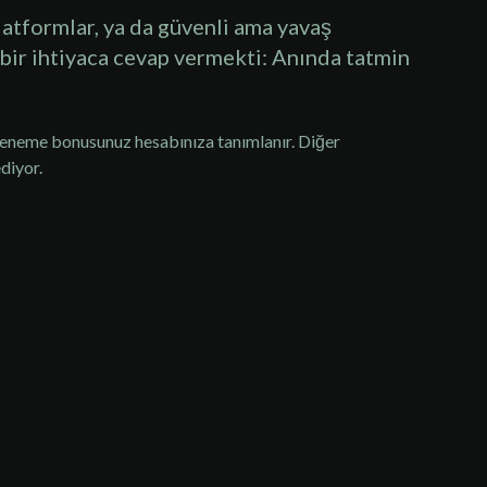
latformlar, ya da güvenli ama yavaş
 bir ihtiyaca cevap vermekti: Anında tatmin
 deneme bonusunuz hesabınıza tanımlanır. Diğer
diyor.