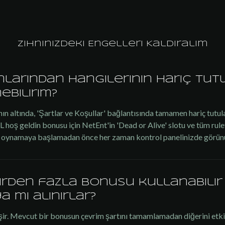
Zihninizdeki Engelleri Kaldıralım
larından hangilerinin hariç tu
ebilirim?
 altında, 'Şartlar ve Koşullar' bağlantısında tamamen hariç tutulan
 hoş geldin bonusu için NetEnt'in 'Dead or Alive' slotu ve tüm rulet
le oynamaya başlamadan önce her zaman kontrol panelinizde görünü
irden fazla bonusu kullanabilir
a mı alınırlar?
eşir. Mevcut bir bonusun çevrim şartını tamamlamadan diğerini etki