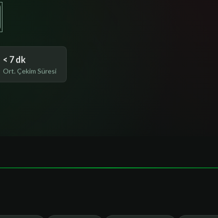
< 7 dk
Ort. Çekim Süresi