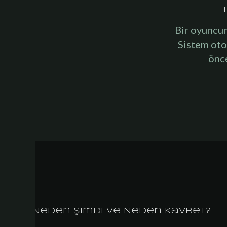
Bir oyuncun
Sistem oto
önce
Neden Şimdi ve Neden Kavbet?