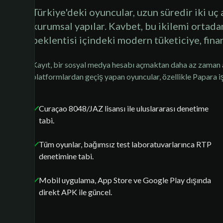
Türkiye'deki oyuncular, uzun süredir iki uç
kurumsal yapılar. Kavbet, bu ikilemi ortada
beklentisi içindeki modern tüketiciye, fin
Kayıt, bir sosyal medya hesabı açmaktan daha az zaman al
platformlardan geçiş yapan oyuncular, özellikle Papara iş
Curaçao 8048/JAZ lisansı ile uluslararası denetime
tabi.
Tüm oyunlar, bağımsız test laboratuvarlarınca RTP
denetimine tabi.
Mobil uygulama, App Store ve Google Play dışında
direkt APK ile güncel.