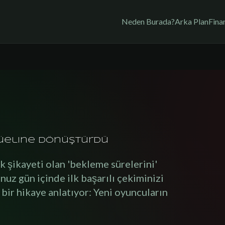
Neden Burada?
Arka Plan
Fina
Ritüeline Dönüştürdü
k şikayeti olan 'bekleme sürelerini'
z gün içinde ilk başarılı çekiminizi
bir hikaye anlatıyor: Yeni oyuncuların