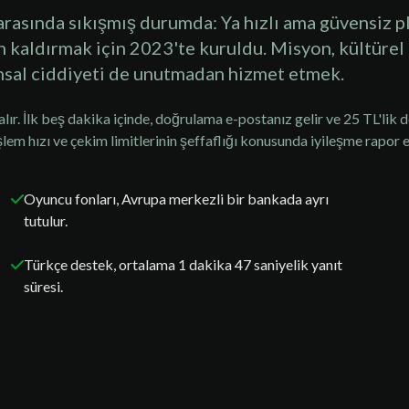
 arasında sıkışmış durumda: Ya hızlı ama güvensiz p
n kaldırmak için 2023'te kuruldu. Misyon, kültürel
ansal ciddiyeti de unutmadan hizmet etmek.
ır. İlk beş dakika içinde, doğrulama e-postanız gelir ve 25 TL'lik
lem hızı ve çekim limitlerinin şeffaflığı konusunda iyileşme rapor e
Oyuncu fonları, Avrupa merkezli bir bankada ayrı
tutulur.
Türkçe destek, ortalama 1 dakika 47 saniyelik yanıt
süresi.