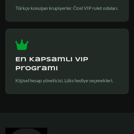
Türkçe konuşan krupiyerler. Özel VIP rulet odaları.
En Kapsamlı VIP
Programı
Kişisel hesap yöneticisi. Lüks hediye seçenekleri.