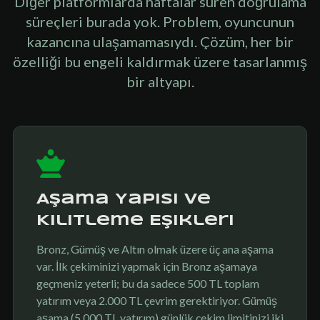
Diğer platformlarda haftalar süren doğrulama
süreçleri burada yok. Problem, oyuncunun
kazancına ulaşamamasıydı. Çözüm, her bir
özelliği bu engeli kaldırmak üzere tasarlanmış
bir altyapı.
Aşama Yapısı ve
Kilitleme Eşikleri
Bronz, Gümüş ve Altın olmak üzere üç ana aşama
var. İlk çekiminizi yapmak için Bronz aşamaya
geçmeniz yeterli; bu da sadece 500 TL toplam
yatırım veya 2.000 TL çevrim gerektiriyor. Gümüş
aşama (5.000 TL yatırım) günlük çekim limitinizi iki