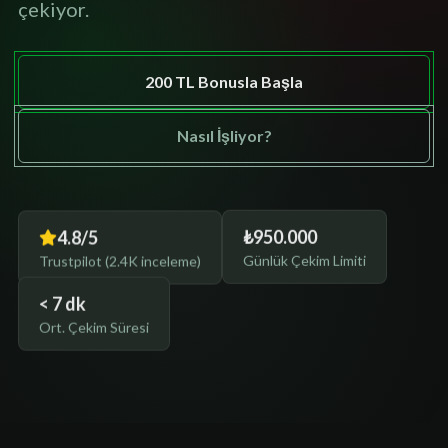
çekiyor.
200 TL Bonusla Başla
Nasıl İşliyor?
4.8/5
₺950.000
Trustpilot (2.4K inceleme)
Günlük Çekim Limiti
< 7 dk
Ort. Çekim Süresi