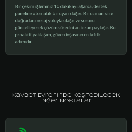
Bir çekim işleminiz 10 dakikayı aşarsa, destek
paneline otomatik bir uyarı düşer. Bir uzman, size
doğrudan mesaj yoluyla ulaşır ve sorunu
güncelleyerek çözüm sürecini an be an paylaşır. Bu
proaktif yaklaşım, güven inşasının en kritik
adımıdır.
Kavbet Evreninde Keşfedilecek
Diğer Noktalar