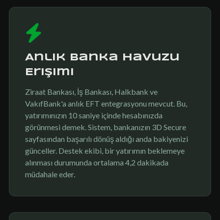
Anlık Banka Havuzu
Erişimi
Ziraat Bankası, İş Bankası, Halkbank ve
VakıfBank'a anlık EFT entegrasyonu mevcut. Bu,
yatırımınızın 10 saniye içinde hesabınızda
görünmesi demek. Sistem, bankanızın 3D Secure
sayfasından başarılı dönüş aldığı anda bakiyenizi
günceller. Destek ekibi, bir yatırımın beklemeye
alınması durumunda ortalama 4,2 dakikada
müdahale eder.