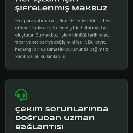
Şifrelenmiş Makbuz
Her para yatırma ve çekme işleminiz için sistem
otomatik olarak şifrelenmiş bir dijital makbuz
oluşturur. Bu makbuz, işlem kimliği, tarih, saat,
tutar ve net bakiye değişimini içerir. Bu kayıt,
herhangi bir anlaşmazlık durumunda bağımsız
kanıt olarak kullanılabilir.
Çekim Sorunlarında
Doğrudan Uzman
Bağlantısı