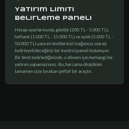
Yatırım Limiti
Belirleme Paneli
Hesap ayarlarınızda, günlük (200 TL - 5.000 TL),
haftalık (1.000 TL - 15.000 TL) ve aylık (5.000 TL -
50.000 TL) yatırım limitlerinizi bağımsız olarak
belirleyebileceğiniz bir kontrol paneli bulunuyor.
Bir limit belirlediğinizde, o dönem için herhangi bir
yatırım yapamazsınız. Bu, harcama disiplinini
tamamen size bırakan şeffaf bir araçtır.