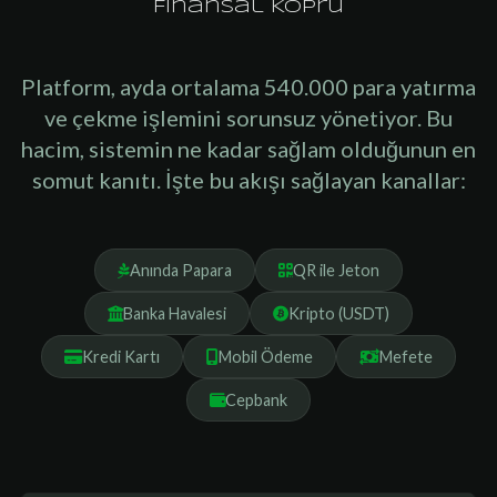
Finansal Köprü
Platform, ayda ortalama 540.000 para yatırma
ve çekme işlemini sorunsuz yönetiyor. Bu
hacim, sistemin ne kadar sağlam olduğunun en
somut kanıtı. İşte bu akışı sağlayan kanallar:
Anında Papara
QR ile Jeton
Banka Havalesi
Kripto (USDT)
Kredi Kartı
Mobil Ödeme
Mefete
Cepbank