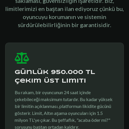
saklaması, güvensizliğin işaretidir. Biz,
limitlerimizi en baştan ilan ediyoruz çünkü bu,
oyuncuyu korumanın ve sistemin
sürdürülebilirliğinin bir garantisidir.
Günlük 950.000 TL
Çekim Üst Limiti
Bu rakam, bir oyuncunun 24 saat içinde
çekebileceği maksimum tutardır. Bu kadar yüksek
bir limitin açıklanması, platformun likidite gücünü
gösterir. Limit, Altın aşama oyuncuları için 1.5
milyon TL'ye çıkar. Bu şeffaflık, "acaba öder mi?"
sorusunu baştan ortadan kaldırır.