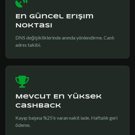
En Güncel Erişim
Noktası
DNS değişikliklerinde anında yönlendirme. Canlı
adres takibi.
Mevcut En Yüksek
Cashback
Kayıp başına %25'e varan nakit iade. Haftalık geri
ödeme.