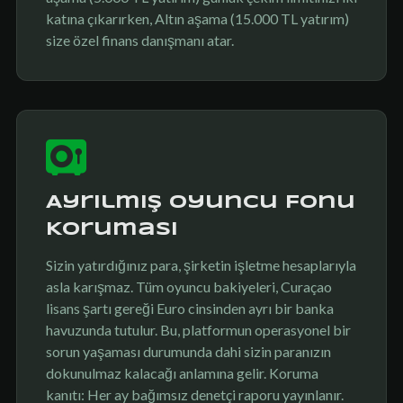
katına çıkarırken, Altın aşama (15.000 TL yatırım)
size özel finans danışmanı atar.
Ayrılmış Oyuncu Fonu
Koruması
Sizin yatırdığınız para, şirketin işletme hesaplarıyla
asla karışmaz. Tüm oyuncu bakiyeleri, Curaçao
lisans şartı gereği Euro cinsinden ayrı bir banka
havuzunda tutulur. Bu, platformun operasyonel bir
sorun yaşaması durumunda dahi sizin paranızın
dokunulmaz kalacağı anlamına gelir. Koruma
kanıtı: Her ay bağımsız denetçi raporu yayınlanır.