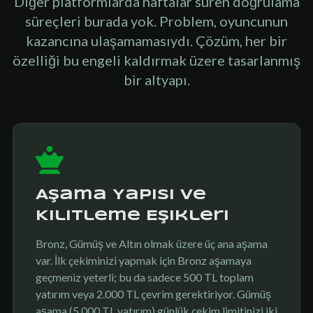
Diğer platformlarda haftalar süren doğrulama
süreçleri burada yok. Problem, oyuncunun
kazancına ulaşamamasıydı. Çözüm, her bir
özelliği bu engeli kaldırmak üzere tasarlanmış
bir altyapı.
Aşama Yapısı ve
Kilitleme Eşikleri
Bronz, Gümüş ve Altın olmak üzere üç ana aşama
var. İlk çekiminizi yapmak için Bronz aşamaya
geçmeniz yeterli; bu da sadece 500 TL toplam
yatırım veya 2.000 TL çevrim gerektiriyor. Gümüş
aşama (5.000 TL yatırım) günlük çekim limitinizi iki