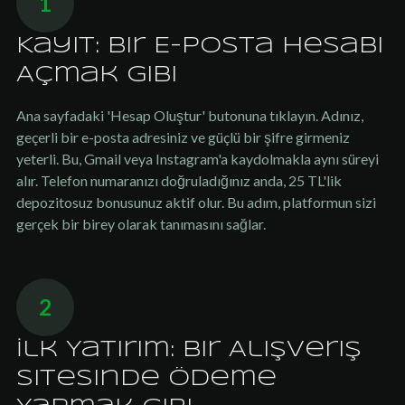
1
Kayıt: Bir E-posta Hesabı
Açmak Gibi
Ana sayfadaki 'Hesap Oluştur' butonuna tıklayın. Adınız,
geçerli bir e-posta adresiniz ve güçlü bir şifre girmeniz
yeterli. Bu, Gmail veya Instagram'a kaydolmakla aynı süreyi
alır. Telefon numaranızı doğruladığınız anda, 25 TL'lik
depozitosuz bonusunuz aktif olur. Bu adım, platformun sizi
gerçek bir birey olarak tanımasını sağlar.
2
İlk Yatırım: Bir Alışveriş
Sitesinde Ödeme