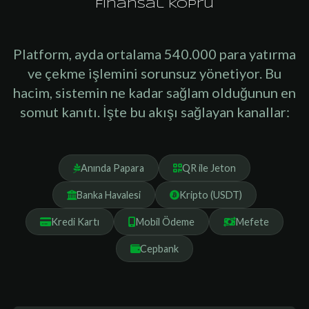
Finansal Köprü
Platform, ayda ortalama 540.000 para yatırma
ve çekme işlemini sorunsuz yönetiyor. Bu
hacim, sistemin ne kadar sağlam olduğunun en
somut kanıtı. İşte bu akışı sağlayan kanallar:
Anında Papara
QR ile Jeton
Banka Havalesi
Kripto (USDT)
Kredi Kartı
Mobil Ödeme
Mefete
Cepbank