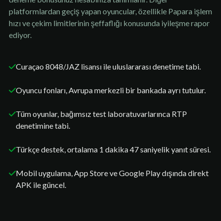
platformlardan geçiş yapan oyuncular, özellikle Papara işlem
hızı ve çekim limitlerinin şeffaflığı konusunda iyileşme rapor
ediyor.
Curaçao 8048/JAZ lisansı ile uluslararası denetime tabi.
Oyuncu fonları, Avrupa merkezli bir bankada ayrı tutulur.
Tüm oyunlar, bağımsız test laboratuvarlarınca RTP
denetimine tabi.
Türkçe destek, ortalama 1 dakika 47 saniyelik yanıt süresi.
Mobil uygulama, App Store ve Google Play dışında direkt
APK ile güncel.