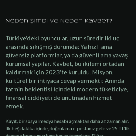
Neden Şimdi ve Neden Kavbet?
Türkiye'deki oyuncular, uzun süredir iki uç
arasında sıkışmış durumda: Ya hızlı ama
güvensiz platformlar, ya da güvenli ama yavaş
kurumsal yapılar. Kavbet, bu ikilemi ortadan
kaldırmak için 2023'te kuruldu. Misyon,
kültürel bir ihtiyaca cevap vermekti: Anında
tatmin beklentisi içindeki modern tüketiciye,
finansal ciddiyeti de unutmadan hizmet
etmek.
Kayıt, bir sosyal medya hesabı açmaktan daha az zaman alır.
İlk beş dakika içinde, doğrulama e-postanız gelir ve 25 TL'lik
deneme bonusunuz hesabınıza tanımlanır. Diğer