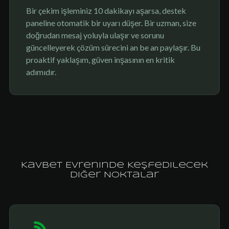
Bir çekim işleminiz 10 dakikayı aşarsa, destek
paneline otomatik bir uyarı düşer. Bir uzman, size
doğrudan mesaj yoluyla ulaşır ve sorunu
güncelleyerek çözüm sürecini an be an paylaşır. Bu
proaktif yaklaşım, güven inşasının en kritik
adımıdır.
Kavbet Evreninde Keşfedilecek
Diğer Noktalar