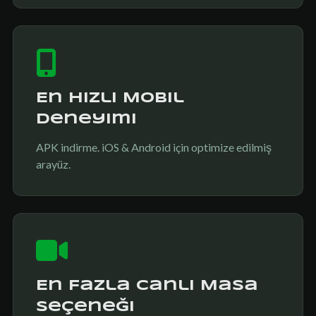
En Hızlı Mobil
Deneyimi
APK indirme. iOS & Android için optimize edilmiş
arayüz.
En Fazla Canlı Masa
Seçeneği