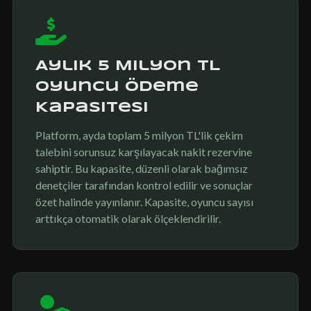
Aylık 5 Milyon TL
Oyuncu Ödeme
Kapasitesi
Platform, ayda toplam 5 milyon TL'lik çekim
talebini sorunsuz karşılayacak nakit rezervine
sahiptir. Bu kapasite, düzenli olarak bağımsız
denetçiler tarafından kontrol edilir ve sonuçlar
özet halinde yayınlanır. Kapasite, oyuncu sayısı
arttıkça otomatik olarak ölçeklendirilir.