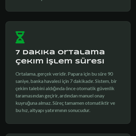
7 Dakika Ortalama
Çekim İşlem Süresi
Ortalama, gerçek veridir. Papara için bu süre 90
saniye, banka havalesi için 7 dakikadır. Sistem, bir
çekim talebini aldığında önce otomatik güvenlik
taramasından geçirir, ardından manuel onay
kuyruğuna almaz. Süreç tamamen otomatiktir ve
bu hız, altyapı yatırımının sonucudur.