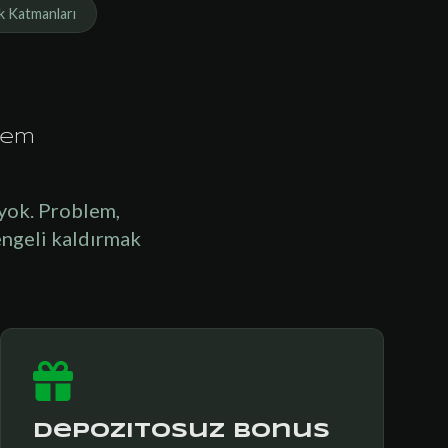
k Katmanları
stem
 yok. Problem,
engeli kaldırmak
Depozitosuz Bonus