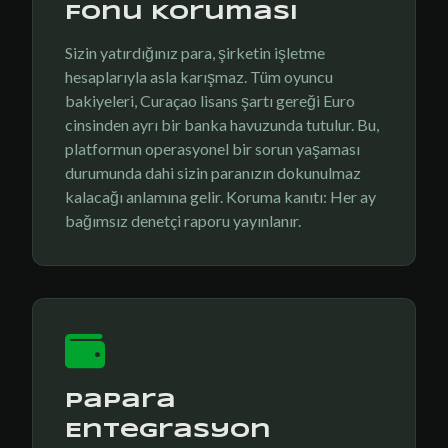
Fonu Koruması
Sizin yatırdığınız para, şirketin işletme
hesaplarıyla asla karışmaz. Tüm oyuncu
bakiyeleri, Curaçao lisans şartı gereği Euro
cinsinden ayrı bir banka havuzunda tutulur. Bu,
platformun operasyonel bir sorun yaşaması
durumunda dahi sizin paranızın dokunulmaz
kalacağı anlamına gelir. Koruma kanıtı: Her ay
bağımsız denetçi raporu yayınlanır.
Papara
Entegrasyon