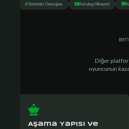
Sayfa İçeriği
Sistemin Omurgası
Kuruluş Hikayesi
K
Bir
Diğer platfor
oyuncunun kazan
Aşama Yapısı ve