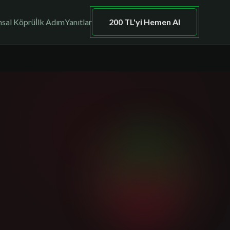
nsal Köprü
İlk Adım
Yanıtlar
200 TL'yi Hemen Al