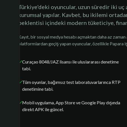
Türkiye'deki oyuncular, uzun süredir iki uç
kurumsal yapılar. Kavbet, bu ikilemi ortada
beklentisi içindeki modern tüketiciye, fin
Kayıt, bir sosyal medya hesabı açmaktan daha az zaman al
platformlardan geçiş yapan oyuncular, özellikle Papara iş
Curaçao 8048/JAZ lisansı ile uluslararası denetime
tabi.
Tüm oyunlar, bağımsız test laboratuvarlarınca RTP
denetimine tabi.
Mobil uygulama, App Store ve Google Play dışında
direkt APK ile güncel.