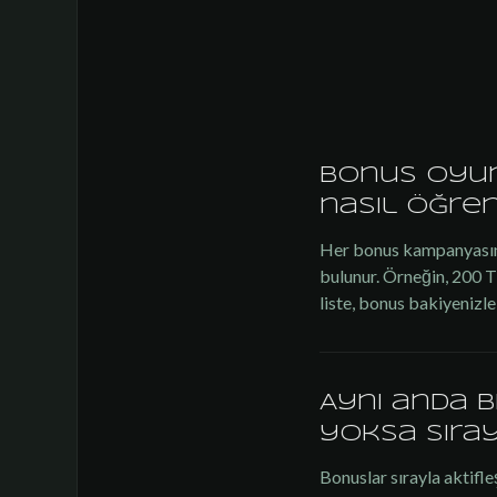
Bonus oyun
nasıl öğren
Her bonus kampanyasının
bulunur. Örneğin, 200 TL
liste, bonus bakiyeniz
Aynı anda b
yoksa sıray
Bonuslar sırayla aktifl