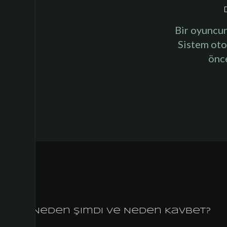
Bir oyuncun
Sistem oto
önce
Neden Şimdi ve Neden Kavbet?