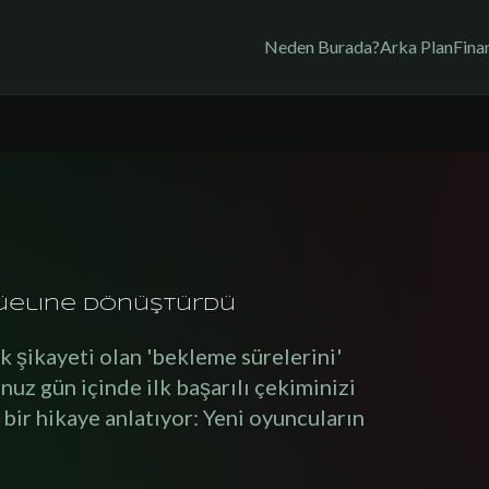
Neden Burada?
Arka Plan
Fina
Ritüeline Dönüştürdü
k şikayeti olan 'bekleme sürelerini'
z gün içinde ilk başarılı çekiminizi
bir hikaye anlatıyor: Yeni oyuncuların