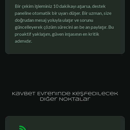
Bir çekim işleminiz 10 dakikayı aşarsa, destek
paneline otomatik bir uyarı düşer. Bir uzman, size
doğrudan mesaj yoluyla ulaşır ve sorunu
güncelleyerek çözüm sürecini an be an paylaşır. Bu
proaktif yaklaşım, güven inşasının en kritik
adımıdır.
Kavbet Evreninde Keşfedilecek
Diğer Noktalar