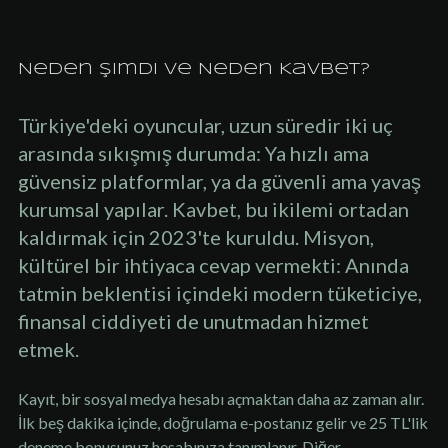
Neden Şimdi ve Neden Kavbet?
Türkiye'deki oyuncular, uzun süredir iki uç
arasında sıkışmış durumda: Ya hızlı ama
güvensiz platformlar, ya da güvenli ama yavaş
kurumsal yapılar. Kavbet, bu ikilemi ortadan
kaldırmak için 2023'te kuruldu. Misyon,
kültürel bir ihtiyaca cevap vermekti: Anında
tatmin beklentisi içindeki modern tüketiciye,
finansal ciddiyeti de unutmadan hizmet
etmek.
Kayıt, bir sosyal medya hesabı açmaktan daha az zaman alır.
İlk beş dakika içinde, doğrulama e-postanız gelir ve 25 TL'lik
deneme bonusunuz hesabınıza tanımlanır. Diğer