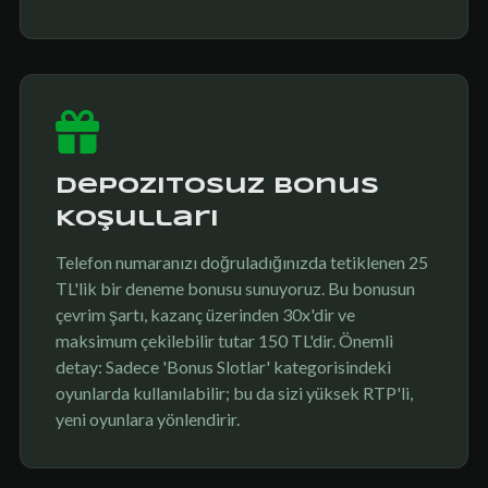
Depozitosuz Bonus
Koşulları
Telefon numaranızı doğruladığınızda tetiklenen 25
TL'lik bir deneme bonusu sunuyoruz. Bu bonusun
çevrim şartı, kazanç üzerinden 30x'dir ve
maksimum çekilebilir tutar 150 TL'dir. Önemli
detay: Sadece 'Bonus Slotlar' kategorisindeki
oyunlarda kullanılabilir; bu da sizi yüksek RTP'li,
yeni oyunlara yönlendirir.