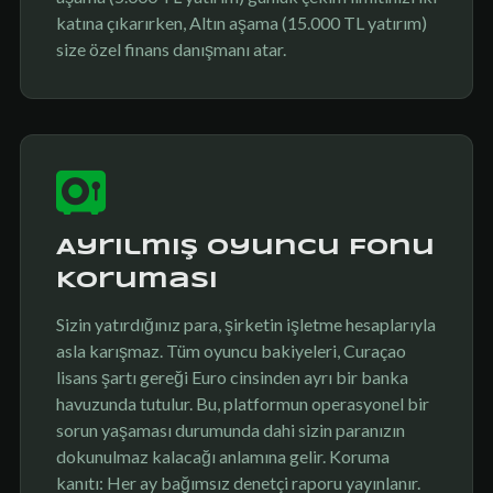
katına çıkarırken, Altın aşama (15.000 TL yatırım)
size özel finans danışmanı atar.
Ayrılmış Oyuncu Fonu
Koruması
Sizin yatırdığınız para, şirketin işletme hesaplarıyla
asla karışmaz. Tüm oyuncu bakiyeleri, Curaçao
lisans şartı gereği Euro cinsinden ayrı bir banka
havuzunda tutulur. Bu, platformun operasyonel bir
sorun yaşaması durumunda dahi sizin paranızın
dokunulmaz kalacağı anlamına gelir. Koruma
kanıtı: Her ay bağımsız denetçi raporu yayınlanır.