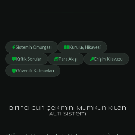
Sayfa İçeriği
Sistemin Omurgası
Kuruluş Hikayesi
Kritik Sorular
Para Akışı
Erişim Kılavuzu
Güvenlik Katmanları
Birinci Gün Çekimini Mümkün Kılan
Altı Sistem