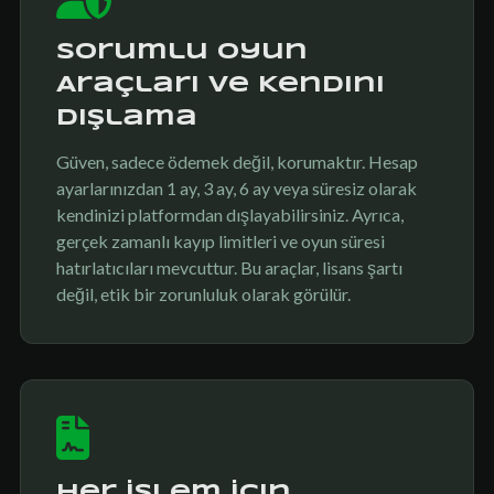
Sorumlu Oyun
Araçları ve Kendini
Dışlama
Güven, sadece ödemek değil, korumaktır. Hesap
ayarlarınızdan 1 ay, 3 ay, 6 ay veya süresiz olarak
kendinizi platformdan dışlayabilirsiniz. Ayrıca,
gerçek zamanlı kayıp limitleri ve oyun süresi
hatırlatıcıları mevcuttur. Bu araçlar, lisans şartı
değil, etik bir zorunluluk olarak görülür.
Her İşlem İçin