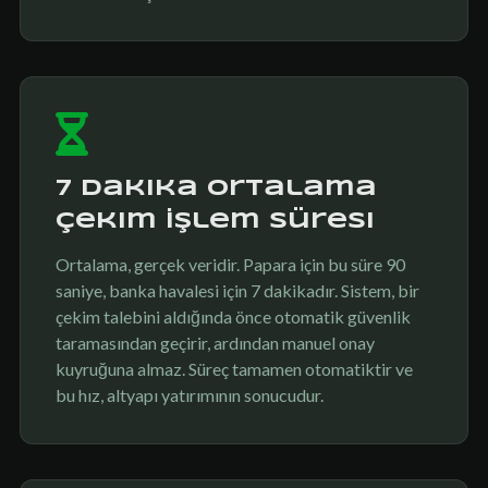
7 Dakika Ortalama
Çekim İşlem Süresi
Ortalama, gerçek veridir. Papara için bu süre 90
saniye, banka havalesi için 7 dakikadır. Sistem, bir
çekim talebini aldığında önce otomatik güvenlik
taramasından geçirir, ardından manuel onay
kuyruğuna almaz. Süreç tamamen otomatiktir ve
bu hız, altyapı yatırımının sonucudur.