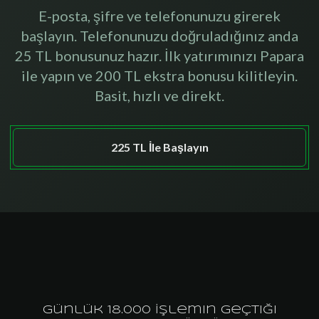
E-posta, şifre ve telefonunuzu girerek
başlayın. Telefonunuzu doğruladığınız anda
25 TL bonusunuz hazır. İlk yatırımınızı Papara
ile yapın ve 200 TL ekstra bonusu kilitleyin.
Basit, hızlı ve direkt.
225 TL İle Başlayın
Günlük 18.000 İşlemin Geçtiği