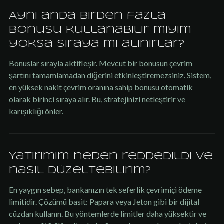
Aynı anda birden fazla
bonusu kullanabilir miyim
yoksa sıraya mı alınırlar?
Bonuslar sırayla aktifleşir. Mevcut bir bonusun çevrim
şartını tamamlamadan diğerini etkinleştiremezsiniz. Sistem,
en yüksek nakit çevrim oranına sahip bonusu otomatik
olarak birinci sıraya alır. Bu, stratejinizi netleştirir ve
karışıklığı önler.
Yatırımım neden reddedildi ve
nasıl düzeltebilirim?
En yaygın sebep, bankanızın tek seferlik çevrimiçi ödeme
limitidir. Çözümü basit: Papara veya Jeton gibi bir dijital
cüzdan kullanın. Bu yöntemlerde limitler daha yüksektir ve