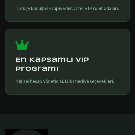
Türkçe konuşan krupiyerler. Özel VIP rulet odaları.
En Kapsamlı VIP
Programı
Kişisel hesap yöneticisi. Lüks hediye seçenekleri.