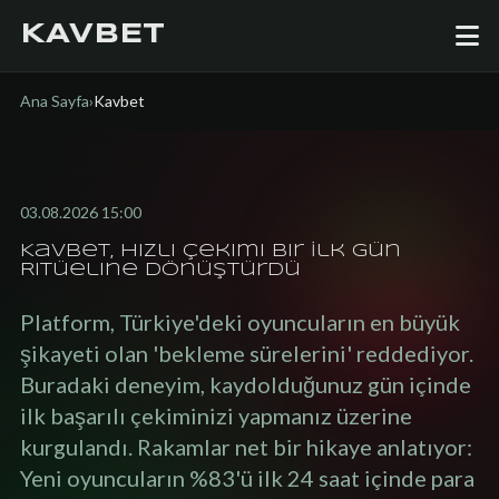
Ana İçeriğe Geç
KAVBET
Ana Sayfa
›
Kavbet
03.08.2026 15:00
Kavbet, Hızlı Çekimi Bir İlk Gün
Ritüeline Dönüştürdü
Platform, Türkiye'deki oyuncuların en büyük
şikayeti olan 'bekleme sürelerini' reddediyor.
Buradaki deneyim, kaydolduğunuz gün içinde
ilk başarılı çekiminizi yapmanız üzerine
kurgulandı. Rakamlar net bir hikaye anlatıyor:
Yeni oyuncuların %83'ü ilk 24 saat içinde para