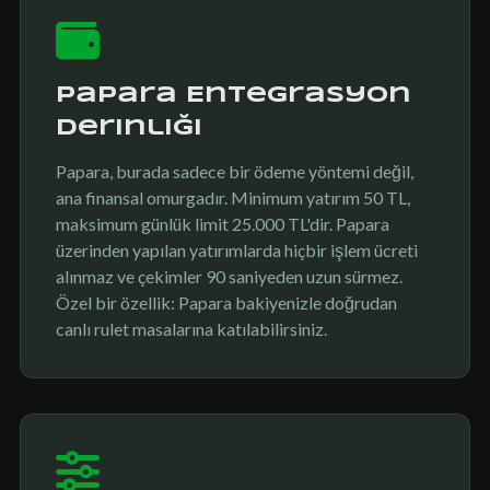
Papara Entegrasyon
Derinliği
Papara, burada sadece bir ödeme yöntemi değil,
ana finansal omurgadır. Minimum yatırım 50 TL,
maksimum günlük limit 25.000 TL'dir. Papara
üzerinden yapılan yatırımlarda hiçbir işlem ücreti
alınmaz ve çekimler 90 saniyeden uzun sürmez.
Özel bir özellik: Papara bakiyenizle doğrudan
canlı rulet masalarına katılabilirsiniz.