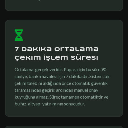
7 Dakika Ortalama
Çekim İşlem Süresi
Ortalama, gerçek veridir. Papara için bu süre 90
saniye, banka havalesi için 7 dakikadır. Sistem, bir
çekim talebini aldığında önce otomatik güvenlik
taramasından geçirir, ardından manuel onay
kuyruğuna almaz. Süreç tamamen otomatiktir ve
bu hız, altyapı yatırımının sonucudur.