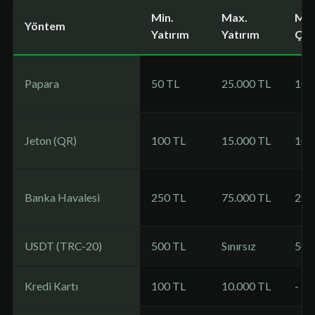
Min.
Max.
Min
Yöntem
Yatırım
Yatırım
Çek
Papara
50 TL
25.000 TL
100
Jeton (QR)
100 TL
15.000 TL
100
Banka Havalesi
250 TL
75.000 TL
250
USDT (TRC-20)
500 TL
Sınırsız
500
Kredi Kartı
100 TL
10.000 TL
-