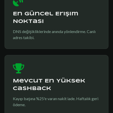
En Güncel Erişim
Noktası
DNS değişikliklerinde anında yönlendirme. Canlı
adres takibi.
Mevcut En Yüksek
Cashback
Kayıp başına %25'e varan nakit iade. Haftalık geri
ödeme.