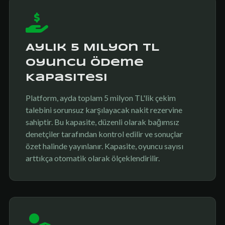
Aylık 5 Milyon TL
Oyuncu Ödeme
Kapasitesi
Platform, ayda toplam 5 milyon TL'lik çekim
talebini sorunsuz karşılayacak nakit rezervine
sahiptir. Bu kapasite, düzenli olarak bağımsız
denetçiler tarafından kontrol edilir ve sonuçlar
özet halinde yayınlanır. Kapasite, oyuncu sayısı
arttıkça otomatik olarak ölçeklendirilir.