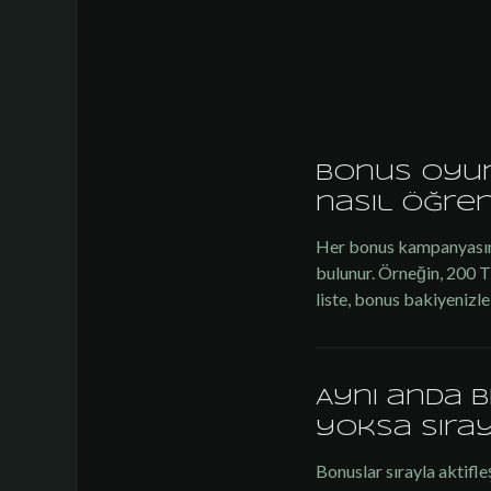
Bonus oyun
nasıl öğren
Her bonus kampanyasının
bulunur. Örneğin, 200 TL
liste, bonus bakiyeniz
Aynı anda b
yoksa sıray
Bonuslar sırayla aktifl