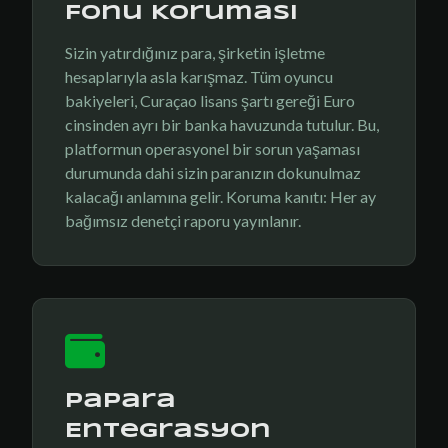
Fonu Koruması
Sizin yatırdığınız para, şirketin işletme
hesaplarıyla asla karışmaz. Tüm oyuncu
bakiyeleri, Curaçao lisans şartı gereği Euro
cinsinden ayrı bir banka havuzunda tutulur. Bu,
platformun operasyonel bir sorun yaşaması
durumunda dahi sizin paranızın dokunulmaz
kalacağı anlamına gelir. Koruma kanıtı: Her ay
bağımsız denetçi raporu yayınlanır.
Papara
Entegrasyon