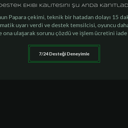
Destek Ekibi Kalitesini Şu Anda Kanıtlad
un Papara çekimi, teknik bir hatadan dolayı 15 dak
matik uyarı verdi ve destek temsilcisi, oyuncu da
 ona ulaşarak sorunu çözdü ve işlem ücretini iade 
7/24 Desteği Deneyimle