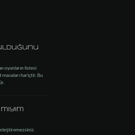
tulduğunu
 oyunların listesi
 masaları hariçtir. Bu
r.
 miyim
nleştiremezsiniz.