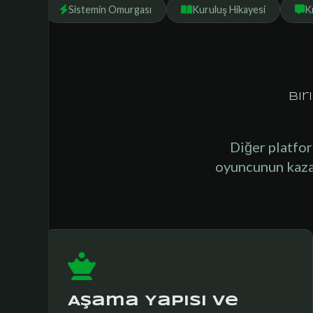
Sayfa İçeriği
Sistemin Omurgası
Kuruluş Hikayesi
K
Bir
Diğer platfor
oyuncunun kazan
Aşama Yapısı ve