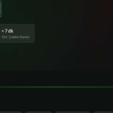
< 7 dk
Ort. Çekim Süresi