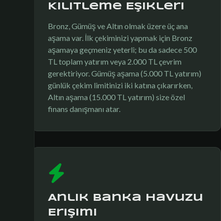
Kilitleme Eşikleri
Bronz, Gümüş ve Altın olmak üzere üç ana
aşama var. İlk çekiminizi yapmak için Bronz
aşamaya geçmeniz yeterli; bu da sadece 500
TL toplam yatırım veya 2.000 TL çevrim
gerektiriyor. Gümüş aşama (5.000 TL yatırım)
günlük çekim limitinizi iki katına çıkarırken,
Altın aşama (15.000 TL yatırım) size özel
finans danışmanı atar.
Anlık Banka Havuzu
Erişimi