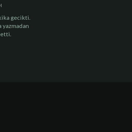
ı
ika gecikti.
ha yazmadan
etti.