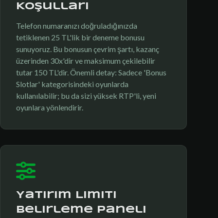
Koşulları
Telefon numaranızı doğruladığınızda
tetiklenen 25 TL'lik bir deneme bonusu
sunuyoruz. Bu bonusun çevrim şartı, kazanç
üzerinden 30x'dir ve maksimum çekilebilir
tutar 150 TL'dir. Önemli detay: Sadece 'Bonus
Slotlar' kategorisindeki oyunlarda
kullanılabilir; bu da sizi yüksek RTP'li, yeni
oyunlara yönlendirir.
Yatırım Limiti
Belirleme Paneli