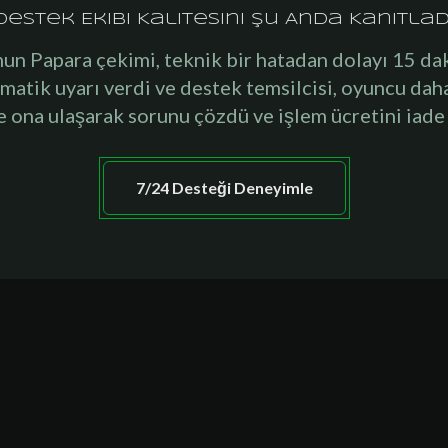
Destek Ekibi Kalitesini Şu Anda Kanıtlad
un Papara çekimi, teknik bir hatadan dolayı 15 dak
matik uyarı verdi ve destek temsilcisi, oyuncu da
 ona ulaşarak sorunu çözdü ve işlem ücretini iade 
7/24 Desteği Deneyimle