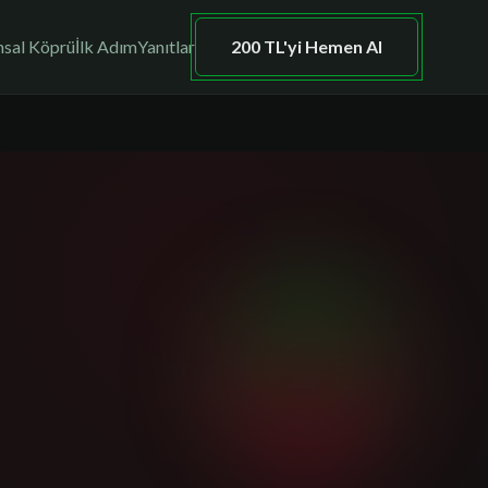
nsal Köprü
İlk Adım
Yanıtlar
200 TL'yi Hemen Al