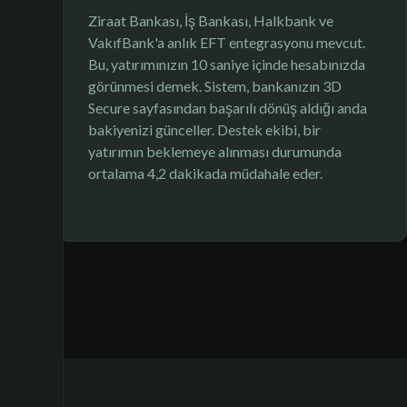
Ziraat Bankası, İş Bankası, Halkbank ve
VakıfBank'a anlık EFT entegrasyonu mevcut.
Bu, yatırımınızın 10 saniye içinde hesabınızda
görünmesi demek. Sistem, bankanızın 3D
Secure sayfasından başarılı dönüş aldığı anda
bakiyenizi günceller. Destek ekibi, bir
yatırımın beklemeye alınması durumunda
ortalama 4,2 dakikada müdahale eder.