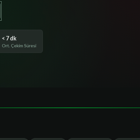
< 7 dk
Ort. Çekim Süresi