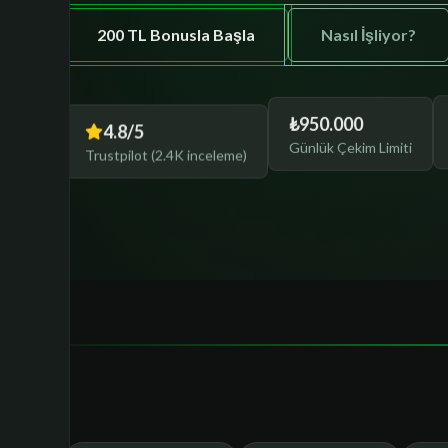
200 TL Bonusla Başla
Nasıl İşliyor?
₺950.000
4.8/5
Günlük Çekim Limiti
Trustpilot (2.4K inceleme)