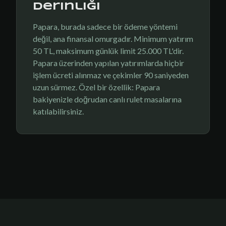
Derinliği
Papara, burada sadece bir ödeme yöntemi
değil, ana finansal omurgadır. Minimum yatırım
50 TL, maksimum günlük limit 25.000 TL'dir.
Papara üzerinden yapılan yatırımlarda hiçbir
işlem ücreti alınmaz ve çekimler 90 saniyeden
uzun sürmez. Özel bir özellik: Papara
bakiyenizle doğrudan canlı rulet masalarına
katılabilirsiniz.