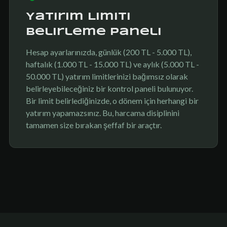
Yatırım Limiti
Belirleme Paneli
Hesap ayarlarınızda, günlük (200 TL - 5.000 TL),
haftalık (1.000 TL - 15.000 TL) ve aylık (5.000 TL -
50.000 TL) yatırım limitlerinizi bağımsız olarak
belirleyebileceğiniz bir kontrol paneli bulunuyor.
Bir limit belirlediğinizde, o dönem için herhangi bir
yatırım yapamazsınız. Bu, harcama disiplinini
tamamen size bırakan şeffaf bir araçtır.