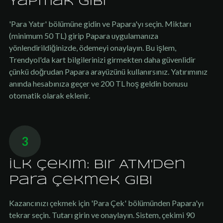
Yapmak Gibi
'Para Yatır' bölümüne gidin ve Papara'yı seçin. Miktarı
(minimum 50 TL) girip Papara uygulamanıza
yönlendirildiğinizde, ödemeyi onaylayın. Bu işlem,
Trendyol'da kart bilgilerinizi girmekten daha güvenlidir
çünkü doğrudan Papara arayüzünü kullanırsınız. Yatırımınız
anında hesabınıza geçer ve 200 TL hoş geldin bonusu
otomatik olarak eklenir.
3
İlk Çekim: Bir ATM'den
Para Çekmek Gibi
Kazancınızı çekmek için 'Para Çek' bölümünden Papara'yı
tekrar seçin. Tutarı girin ve onaylayın. Sistem, çekimi 90