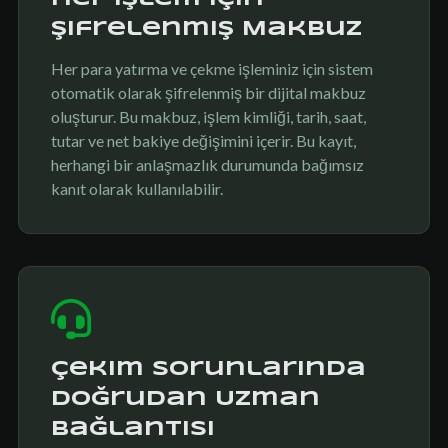
Şifrelenmiş Makbuz
Her para yatırma ve çekme işleminiz için sistem
otomatik olarak şifrelenmiş bir dijital makbuz
oluşturur. Bu makbuz, işlem kimliği, tarih, saat,
tutar ve net bakiye değişimini içerir. Bu kayıt,
herhangi bir anlaşmazlık durumunda bağımsız
kanıt olarak kullanılabilir.
Çekim Sorunlarında
Doğrudan Uzman
Bağlantısı