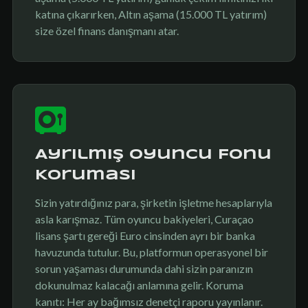
katına çıkarırken, Altın aşama (15.000 TL yatırım)
size özel finans danışmanı atar.
Ayrılmış Oyuncu Fonu
Koruması
Sizin yatırdığınız para, şirketin işletme hesaplarıyla
asla karışmaz. Tüm oyuncu bakiyeleri, Curaçao
lisans şartı gereği Euro cinsinden ayrı bir banka
havuzunda tutulur. Bu, platformun operasyonel bir
sorun yaşaması durumunda dahi sizin paranızın
dokunulmaz kalacağı anlamına gelir. Koruma
kanıtı: Her ay bağımsız denetçi raporu yayınlanır.