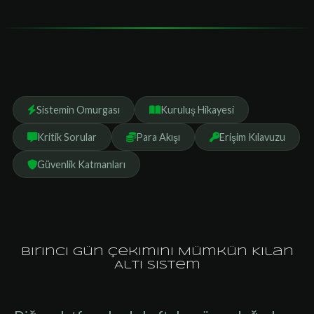
Sayfa İçeriği
Sistemin Omurgası
Kuruluş Hikayesi
Kritik Sorular
Para Akışı
Erişim Kılavuzu
Güvenlik Katmanları
Birinci Gün Çekimini Mümkün Kılan
Altı Sistem