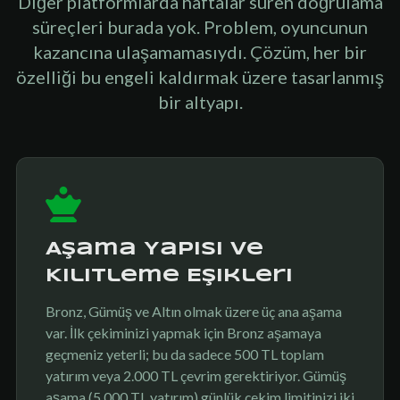
Diğer platformlarda haftalar süren doğrulama
süreçleri burada yok. Problem, oyuncunun
kazancına ulaşamamasıydı. Çözüm, her bir
özelliği bu engeli kaldırmak üzere tasarlanmış
bir altyapı.
Aşama Yapısı ve
Kilitleme Eşikleri
Bronz, Gümüş ve Altın olmak üzere üç ana aşama
var. İlk çekiminizi yapmak için Bronz aşamaya
geçmeniz yeterli; bu da sadece 500 TL toplam
yatırım veya 2.000 TL çevrim gerektiriyor. Gümüş
aşama (5.000 TL yatırım) günlük çekim limitinizi iki