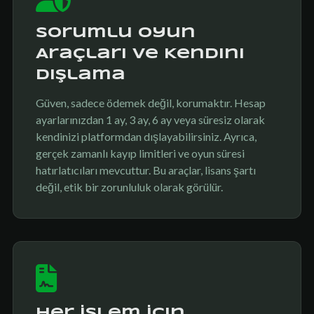
Sorumlu Oyun
Araçları ve Kendini
Dışlama
Güven, sadece ödemek değil, korumaktır. Hesap
ayarlarınızdan 1 ay, 3 ay, 6 ay veya süresiz olarak
kendinizi platformdan dışlayabilirsiniz. Ayrıca,
gerçek zamanlı kayıp limitleri ve oyun süresi
hatırlatıcıları mevcuttur. Bu araçlar, lisans şartı
değil, etik bir zorunluluk olarak görülür.
Her İşlem İçin