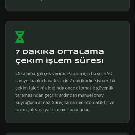
7 Dakika Ortalama
Çekim İşlem Süresi
Ortalama, gerçek veridir. Papara için bu süre 90
saniye, banka havalesi için 7 dakikadır. Sistem, bir
çekim talebini aldığında önce otomatik güvenlik
taramasından geçirir, ardından manuel onay
kuyruğuna almaz. Süreç tamamen otomatiktir ve
bu hız, altyapı yatırımının sonucudur.