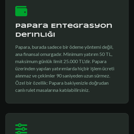
Papara Entegrasyon
Derinliği
Papara, burada sadece bir ödeme yöntemi değil,
ana finansal omurgadır. Minimum yatırım 50 TL,
maksimum günlük limit 25.000 TL'dir. Papara
üzerinden yapılan yatırımlarda hiçbir işlem ücreti
alınmaz ve çekimler 90 saniyeden uzun sürmez.
Özel bir özellik: Papara bakiyenizle doğrudan
canlı rulet masalarına katılabilirsiniz.