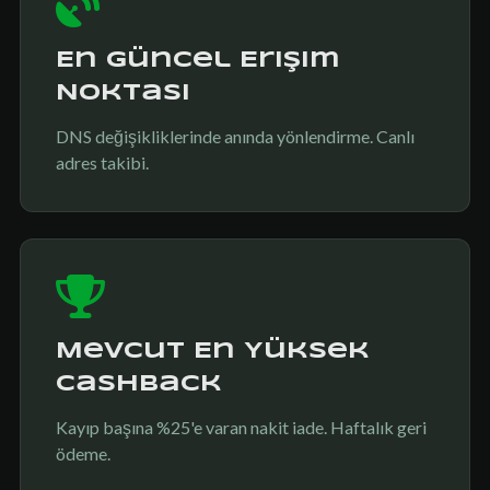
En Güncel Erişim
Noktası
DNS değişikliklerinde anında yönlendirme. Canlı
adres takibi.
Mevcut En Yüksek
Cashback
Kayıp başına %25'e varan nakit iade. Haftalık geri
ödeme.