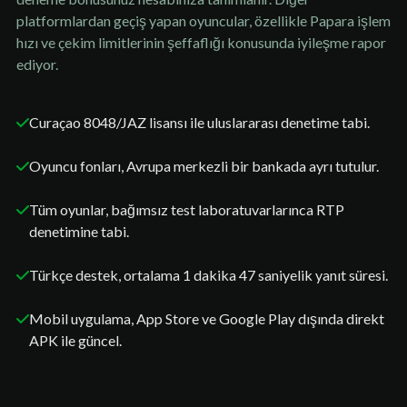
platformlardan geçiş yapan oyuncular, özellikle Papara işlem
hızı ve çekim limitlerinin şeffaflığı konusunda iyileşme rapor
ediyor.
Curaçao 8048/JAZ lisansı ile uluslararası denetime tabi.
Oyuncu fonları, Avrupa merkezli bir bankada ayrı tutulur.
Tüm oyunlar, bağımsız test laboratuvarlarınca RTP
denetimine tabi.
Türkçe destek, ortalama 1 dakika 47 saniyelik yanıt süresi.
Mobil uygulama, App Store ve Google Play dışında direkt
APK ile güncel.