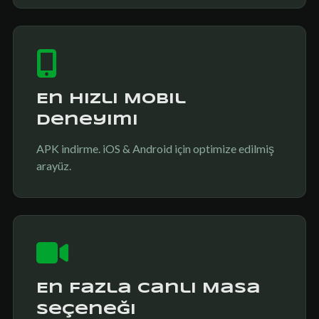
En Hızlı Mobil
Deneyimi
APK indirme. iOS & Android için optimize edilmiş
arayüz.
En Fazla Canlı Masa
Seçeneği