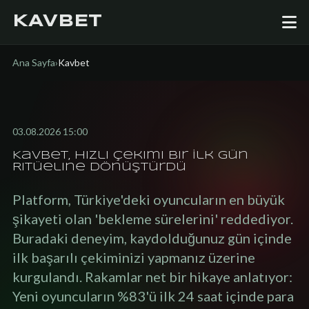
Ana İçeriğe Geç
KAVBET
Ana Sayfa
›
Kavbet
03.08.2026 15:00
Kavbet, Hızlı Çekimi Bir İlk Gün
Ritüeline Dönüştürdü
Platform, Türkiye'deki oyuncuların en büyük
şikayeti olan 'bekleme sürelerini' reddediyor.
Buradaki deneyim, kaydolduğunuz gün içinde
ilk başarılı çekiminizi yapmanız üzerine
kurgulandı. Rakamlar net bir hikaye anlatıyor:
Yeni oyuncuların %83'ü ilk 24 saat içinde para