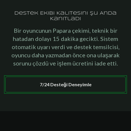
Destek Ekibi Kalitesini Şu Anda
Kanıtladı
Bir oyuncunun Papara çekimi, teknik bir
hatadan dolayı 15 dakika gecikti. Sistem
otomatik uyarı verdi ve destek temsilcisi,
oyuncu daha yazmadan önce ona ulaşarak
sorunu çözdü ve işlem ücretini iade etti.
7/24 Desteği Deneyimle