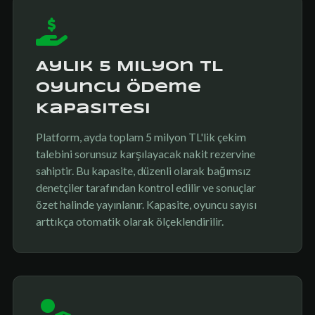
Aylık 5 Milyon TL
Oyuncu Ödeme
Kapasitesi
Platform, ayda toplam 5 milyon TL'lik çekim
talebini sorunsuz karşılayacak nakit rezervine
sahiptir. Bu kapasite, düzenli olarak bağımsız
denetçiler tarafından kontrol edilir ve sonuçlar
özet halinde yayınlanır. Kapasite, oyuncu sayısı
arttıkça otomatik olarak ölçeklendirilir.