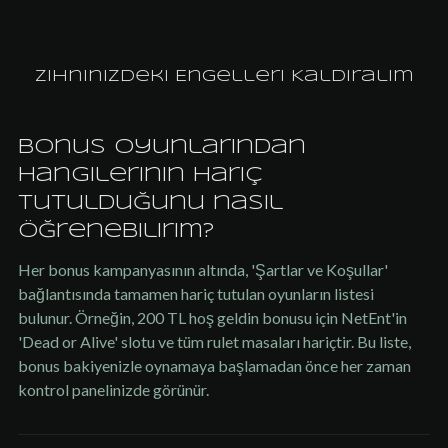
Zihninizdeki Engelleri Kaldıralım
Bonus oyunlarından
hangilerinin hariç
tutulduğunu nasıl
öğrenebilirim?
Her bonus kampanyasının altında, 'Şartlar ve Koşullar'
bağlantısında tamamen hariç tutulan oyunların listesi
bulunur. Örneğin, 200 TL hoş geldin bonusu için NetEnt'in
'Dead or Alive' slotu ve tüm rulet masaları hariçtir. Bu liste,
bonus bakiyenizle oynamaya başlamadan önce her zaman
kontrol panelinizde görünür.