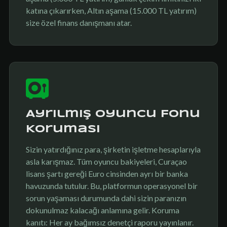
katına çıkarırken, Altın aşama (15.000 TL yatırım)
size özel finans danışmanı atar.
Ayrılmış Oyuncu Fonu
Koruması
Sizin yatırdığınız para, şirketin işletme hesaplarıyla
asla karışmaz. Tüm oyuncu bakiyeleri, Curaçao
lisans şartı gereği Euro cinsinden ayrı bir banka
havuzunda tutulur. Bu, platformun operasyonel bir
sorun yaşaması durumunda dahi sizin paranızın
dokunulmaz kalacağı anlamına gelir. Koruma
kanıtı: Her ay bağımsız denetçi raporu yayınlanır.