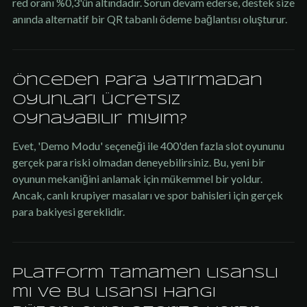
red oranı %0,3'ün altındadır. Sorun devam ederse, destek size
anında alternatif bir QR tabanlı ödeme bağlantısı oluşturur.
Önceden para yatırmadan
oyunları ücretsiz
oynayabilir miyim?
Evet, 'Demo Modu' seçeneği ile 400'den fazla slot oyununu
gerçek para riski olmadan deneyebilirsiniz. Bu, yeni bir
oyunun mekaniğini anlamak için mükemmel bir yoldur.
Ancak, canlı krupiyer masaları ve spor bahisleri için gerçek
para bakiyesi gereklidir.
Platform tamamen lisanslı
mı ve bu lisansı hangi