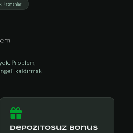
k Katmanları
stem
 yok. Problem,
engeli kaldırmak
Depozitosuz Bonus