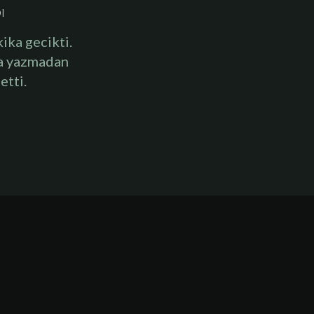
ı
ika gecikti.
ha yazmadan
etti.