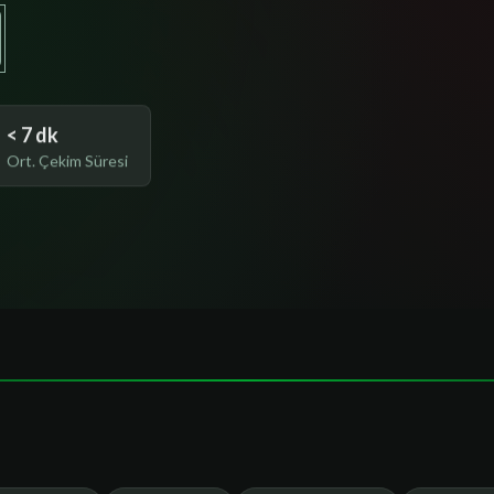
< 7 dk
Ort. Çekim Süresi