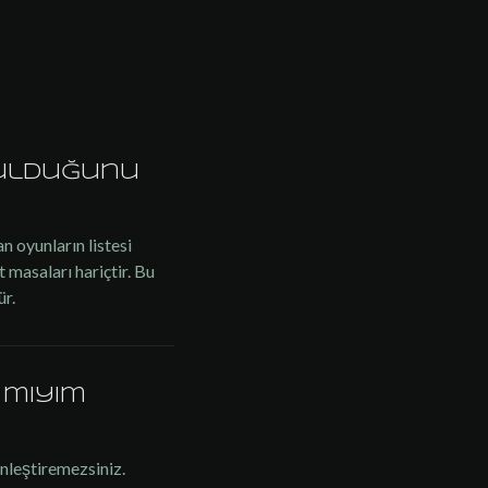
tulduğunu
 oyunların listesi
 masaları hariçtir. Bu
r.
 miyim
nleştiremezsiniz.