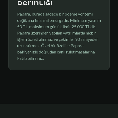
Derinliği
Papara, burada sadece bir ödeme yöntemi
değil, ana finansal omurgadır. Minimum yatırım
50 TL, maksimum günlük limit 25.000 TL'dir.
Papara üzerinden yapılan yatırımlarda hiçbir
işlem ücreti alınmaz ve çekimler 90 saniyeden
uzun sürmez. Özel bir özellik: Papara
bakiyenizle doğrudan canlı rulet masalarına
katılabilirsiniz.