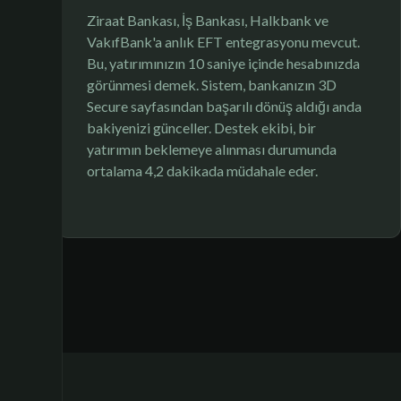
Ziraat Bankası, İş Bankası, Halkbank ve
VakıfBank'a anlık EFT entegrasyonu mevcut.
Bu, yatırımınızın 10 saniye içinde hesabınızda
görünmesi demek. Sistem, bankanızın 3D
Secure sayfasından başarılı dönüş aldığı anda
bakiyenizi günceller. Destek ekibi, bir
yatırımın beklemeye alınması durumunda
ortalama 4,2 dakikada müdahale eder.