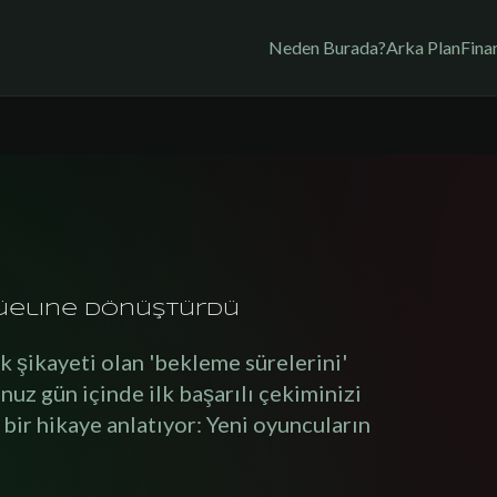
Neden Burada?
Arka Plan
Fina
Ritüeline Dönüştürdü
k şikayeti olan 'bekleme sürelerini'
z gün içinde ilk başarılı çekiminizi
bir hikaye anlatıyor: Yeni oyuncuların