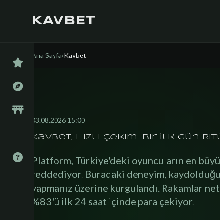
Ana İçeriğe Geç
KAVBET
Ana Sayfa
›
Kavbet
03.08.2026 15:00
Kavbet, Hızlı Çekimi Bir İlk Gün 
Platform, Türkiye'deki oyuncuların en büyü
reddediyor. Buradaki deneyim, kaydolduğunu
yapmanız üzerine kurgulandı. Rakamlar net 
%83'ü ilk 24 saat içinde para çekiyor.