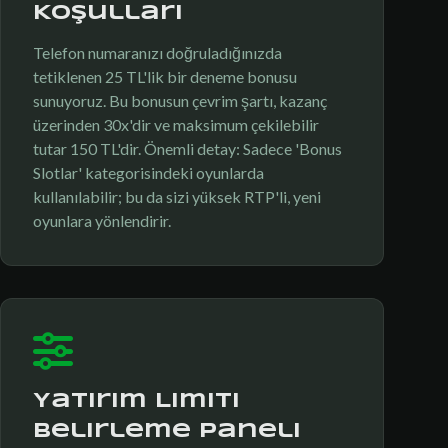
Koşulları
Telefon numaranızı doğruladığınızda
tetiklenen 25 TL'lik bir deneme bonusu
sunuyoruz. Bu bonusun çevrim şartı, kazanç
üzerinden 30x'dir ve maksimum çekilebilir
tutar 150 TL'dir. Önemli detay: Sadece 'Bonus
Slotlar' kategorisindeki oyunlarda
kullanılabilir; bu da sizi yüksek RTP'li, yeni
oyunlara yönlendirir.
Yatırım Limiti
Belirleme Paneli