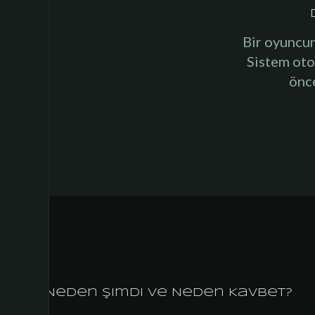
Bir oyuncun
Sistem oto
önce
Neden Şimdi ve Neden Kavbet?