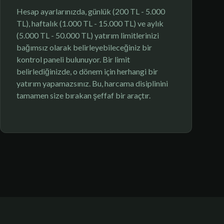
Hesap ayarlarınızda, günlük (200 TL - 5.000
TL), haftalık (1.000 TL - 15.000 TL) ve aylık
(5.000 TL - 50.000 TL) yatırım limitlerinizi
bağımsız olarak belirleyebileceğiniz bir
kontrol paneli bulunuyor. Bir limit
belirlediğinizde, o dönem için herhangi bir
yatırım yapamazsınız. Bu, harcama disiplinini
tamamen size bırakan şeffaf bir araçtır.