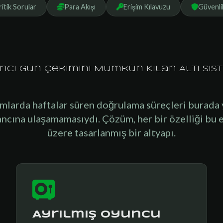
ritik Sorular
Para Akışı
Erişim Kılavuzu
Güvenli
inci Gün Çekimini Mümkün Kılan Altı Si
mlarda haftalar süren doğrulama süreçleri burada
cına ulaşamamasıydı. Çözüm, her bir özelliği bu 
üzere tasarlanmış bir altyapı.
Ayrılmış Oyuncu