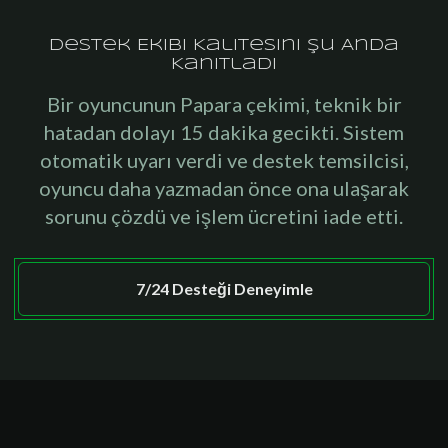
Destek Ekibi Kalitesini Şu Anda
Kanıtladı
Bir oyuncunun Papara çekimi, teknik bir
hatadan dolayı 15 dakika gecikti. Sistem
otomatik uyarı verdi ve destek temsilcisi,
oyuncu daha yazmadan önce ona ulaşarak
sorunu çözdü ve işlem ücretini iade etti.
7/24 Desteği Deneyimle