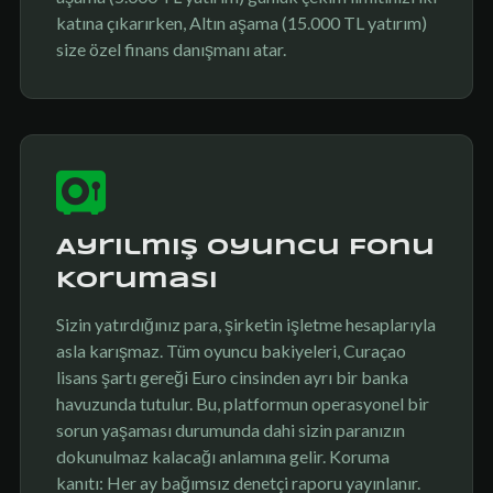
katına çıkarırken, Altın aşama (15.000 TL yatırım)
size özel finans danışmanı atar.
Ayrılmış Oyuncu Fonu
Koruması
Sizin yatırdığınız para, şirketin işletme hesaplarıyla
asla karışmaz. Tüm oyuncu bakiyeleri, Curaçao
lisans şartı gereği Euro cinsinden ayrı bir banka
havuzunda tutulur. Bu, platformun operasyonel bir
sorun yaşaması durumunda dahi sizin paranızın
dokunulmaz kalacağı anlamına gelir. Koruma
kanıtı: Her ay bağımsız denetçi raporu yayınlanır.