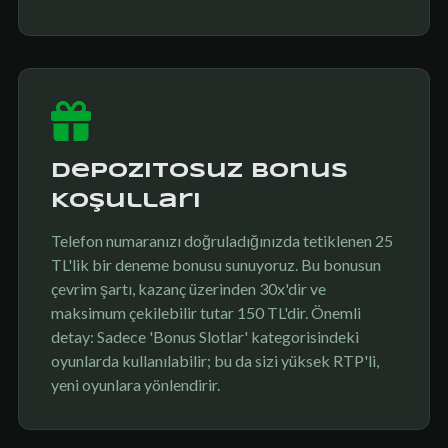
Depozitosuz Bonus
Koşulları
Telefon numaranızı doğruladığınızda tetiklenen 25
TL'lik bir deneme bonusu sunuyoruz. Bu bonusun
çevrim şartı, kazanç üzerinden 30x'dir ve
maksimum çekilebilir tutar 150 TL'dir. Önemli
detay: Sadece 'Bonus Slotlar' kategorisindeki
oyunlarda kullanılabilir; bu da sizi yüksek RTP'li,
yeni oyunlara yönlendirir.