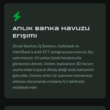
Anlık Banka Havuzu
Erişimi
Ziraat Bankası, İş Bankası, Halkbank ve
VakıfBank'a anlık EFT entegrasyonu mevcut. Bu,
yatırımınızın 10 saniye içinde hesabınızda
görünmesi demek. Sistem, bankanızın 3D Secure
sayfasından başarılı dönüş aldığı anda bakiyenizi
günceller. Destek ekibi, bir yatırımın beklemeye
alınması durumunda ortalama 4,2 dakikada
müdahale eder.