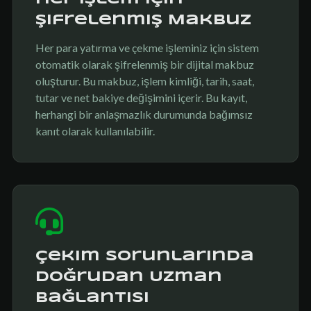
Şifrelenmiş Makbuz
Her para yatırma ve çekme işleminiz için sistem
otomatik olarak şifrelenmiş bir dijital makbuz
oluşturur. Bu makbuz, işlem kimliği, tarih, saat,
tutar ve net bakiye değişimini içerir. Bu kayıt,
herhangi bir anlaşmazlık durumunda bağımsız
kanıt olarak kullanılabilir.
Çekim Sorunlarında
Doğrudan Uzman
Bağlantısı