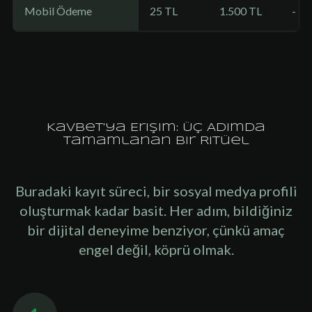
Mobil Ödeme
25 TL
1.500 TL
-
Kavbet'ya Erişim: Üç Adımda
Tamamlanan Bir Ritüel
Buradaki kayıt süreci, bir sosyal medya profili
oluşturmak kadar basit. Her adım, bildiğiniz
bir dijital deneyime benziyor, çünkü amaç
engel değil, köprü olmak.