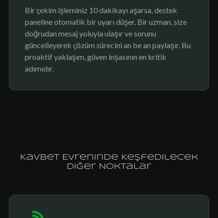
Bir çekim işleminiz 10 dakikayı aşarsa, destek
paneline otomatik bir uyarı düşer. Bir uzman, size
doğrudan mesaj yoluyla ulaşır ve sorunu
güncelleyerek çözüm sürecini an be an paylaşır. Bu
proaktif yaklaşım, güven inşasının en kritik
adımıdır.
Kavbet Evreninde Keşfedilecek
Diğer Noktalar