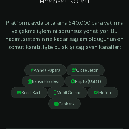
Finansal Köprü
Platform, ayda ortalama 540.000 para yatırma
ve çekme işlemini sorunsuz yönetiyor. Bu
hacim, sistemin ne kadar sağlam olduğunun en
somut kanıtı. İşte bu akışı sağlayan kanallar:
Anında Papara
QR ile Jeton
Banka Havalesi
Kripto (USDT)
Kredi Kartı
Mobil Ödeme
Mefete
Cepbank