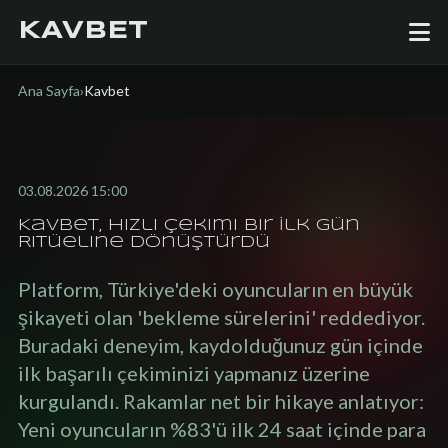
Ana İçeriğe Geç
KAVBET
Ana Sayfa
›
Kavbet
03.08.2026 15:00
Kavbet, Hızlı Çekimi Bir İlk Gün
Ritüeline Dönüştürdü
Platform, Türkiye'deki oyuncuların en büyük
şikayeti olan 'bekleme sürelerini' reddediyor.
Buradaki deneyim, kaydolduğunuz gün içinde
ilk başarılı çekiminizi yapmanız üzerine
kurgulandı. Rakamlar net bir hikaye anlatıyor:
Yeni oyuncuların %83'ü ilk 24 saat içinde para