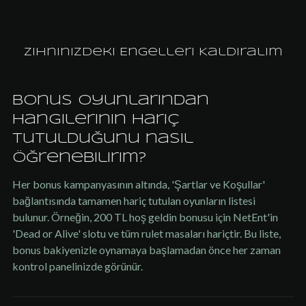
Zihninizdeki Engelleri Kaldıralım
Bonus oyunlarından
hangilerinin hariç
tutulduğunu nasıl
öğrenebilirim?
Her bonus kampanyasının altında, 'Şartlar ve Koşullar'
bağlantısında tamamen hariç tutulan oyunların listesi
bulunur. Örneğin, 200 TL hoş geldin bonusu için NetEnt'in
'Dead or Alive' slotu ve tüm rulet masaları hariçtir. Bu liste,
bonus bakiyenizle oynamaya başlamadan önce her zaman
kontrol panelinizde görünür.