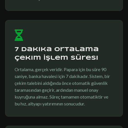
7 Dakika Ortalama
Çekim İşlem Süresi
Ortalama, gerçek veridir. Papara için bu süre 90
saniye, banka havalesi için 7 dakikadır. Sistem, bir
çekim talebini aldığında önce otomatik güvenlik
taramasından geçirir, ardından manuel onay
kuyruğuna almaz. Süreç tamamen otomatiktir ve
bu hız, altyapı yatırımının sonucudur.