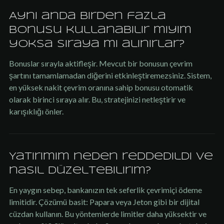
Aynı anda birden fazla
bonusu kullanabilir miyim
yoksa sıraya mı alınırlar?
Bonuslar sırayla aktifleşir. Mevcut bir bonusun çevrim
şartını tamamlamadan diğerini etkinleştiremezsiniz. Sistem,
en yüksek nakit çevrim oranına sahip bonusu otomatik
olarak birinci sıraya alır. Bu, stratejinizi netleştirir ve
karışıklığı önler.
Yatırımım neden reddedildi ve
nasıl düzeltebilirim?
En yaygın sebep, bankanızın tek seferlik çevrimiçi ödeme
limitidir. Çözümü basit: Papara veya Jeton gibi bir dijital
cüzdan kullanın. Bu yöntemlerde limitler daha yüksektir ve