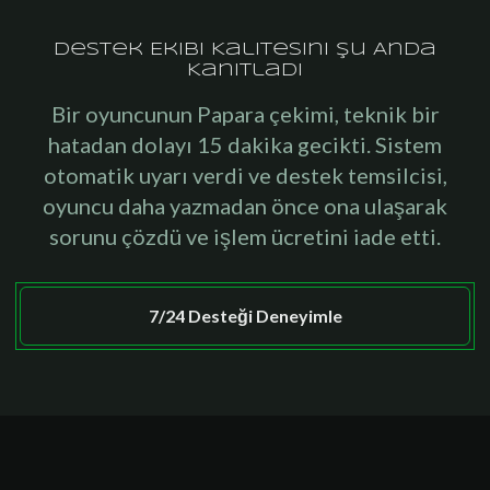
Destek Ekibi Kalitesini Şu Anda
Kanıtladı
Bir oyuncunun Papara çekimi, teknik bir
hatadan dolayı 15 dakika gecikti. Sistem
otomatik uyarı verdi ve destek temsilcisi,
oyuncu daha yazmadan önce ona ulaşarak
sorunu çözdü ve işlem ücretini iade etti.
7/24 Desteği Deneyimle