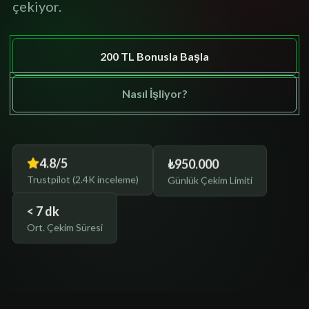
çekiyor.
200 TL Bonusla Başla
Nasıl İşliyor?
4.8/5
₺950.000
Trustpilot (2.4K inceleme)
Günlük Çekim Limiti
< 7 dk
Ort. Çekim Süresi