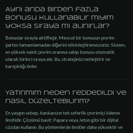
Aynı anda birden fazla
bonusu kullanabilir miyim
yoksa sıraya mı alınırlar?
Bonuslar sırayla aktifleşir. Mevcut bir bonusun çevrim
şartını tamamlamadan diğerini etkinleştiremezsiniz. Sistem,
en yüksek nakit çevrim oranına sahip bonusu otomatik
olarak birinci sıraya alır. Bu, stratejinizi netleştirir ve
karışıklığı önler.
Yatırımım neden reddedildi ve
nasıl düzeltebilirim?
En yaygın sebep, bankanızın tek seferlik çevrimiçi ödeme
limitidir. Çözümü basit: Papara veya Jeton gibi bir dijital
cüzdan kullanın. Bu yöntemlerde limitler daha yüksektir ve