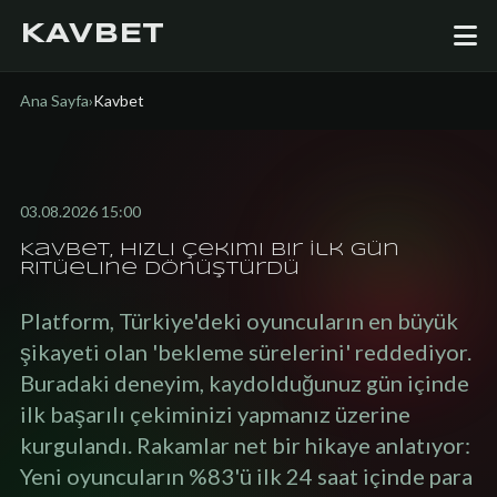
Ana İçeriğe Geç
KAVBET
Ana Sayfa
›
Kavbet
03.08.2026 15:00
Kavbet, Hızlı Çekimi Bir İlk Gün
Ritüeline Dönüştürdü
Platform, Türkiye'deki oyuncuların en büyük
şikayeti olan 'bekleme sürelerini' reddediyor.
Buradaki deneyim, kaydolduğunuz gün içinde
ilk başarılı çekiminizi yapmanız üzerine
kurgulandı. Rakamlar net bir hikaye anlatıyor:
Yeni oyuncuların %83'ü ilk 24 saat içinde para