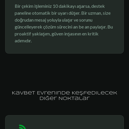
Bir çekim işleminiz 10 dakikayı aşarsa, destek
paneline otomatik bir uyarı düşer. Bir uzman, size
doğrudan mesaj yoluyla ulaşır ve sorunu
güncelleyerek çözüm sürecini an be an paylaşır. Bu
proaktif yaklaşım, güven inşasının en kritik
adımıdır.
Kavbet Evreninde Keşfedilecek
Diğer Noktalar