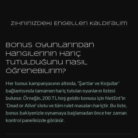
Zihninizdeki Engelleri Kaldıralım
Bonus oyunlarından
hangilerinin hariç
tutulduğunu nasıl
öğrenebilirim?
Her bonus kampanyasının altında, 'Şartlar ve Koşullar'
bağlantısında tamamen hariç tutulan oyunların listesi
bulunur. Örneğin, 200 TL hoş geldin bonusu için NetEnt'in
'Dead or Alive' slotu ve tüm rulet masaları hariçtir. Bu liste,
bonus bakiyenizle oynamaya başlamadan önce her zaman
kontrol panelinizde görünür.