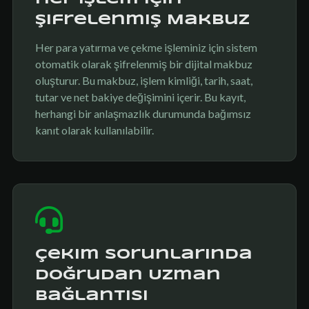
Şifrelenmiş Makbuz
Her para yatırma ve çekme işleminiz için sistem
otomatik olarak şifrelenmiş bir dijital makbuz
oluşturur. Bu makbuz, işlem kimliği, tarih, saat,
tutar ve net bakiye değişimini içerir. Bu kayıt,
herhangi bir anlaşmazlık durumunda bağımsız
kanıt olarak kullanılabilir.
Çekim Sorunlarında
Doğrudan Uzman
Bağlantısı