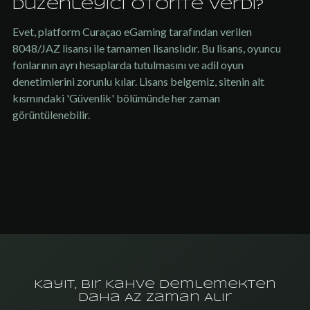
düzenleyici otorite verdi?
Evet, platform Curaçao eGaming tarafından verilen
8048/JAZ lisansı ile tamamen lisanslıdır. Bu lisans, oyuncu
fonlarının ayrı hesaplarda tutulmasını ve adil oyun
denetimlerini zorunlu kılar. Lisans belgemiz, sitenin alt
kısmındaki 'Güvenlik' bölümünde her zaman
görüntülenebilir.
Kayıt, Bir Kahve Demlemekten
Daha Az Zaman Alır