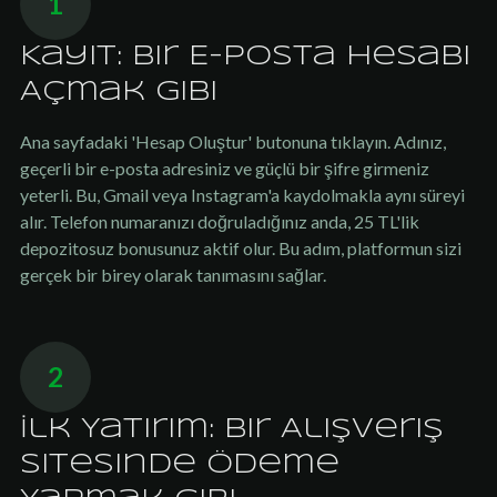
1
Kayıt: Bir E-posta Hesabı
Açmak Gibi
Ana sayfadaki 'Hesap Oluştur' butonuna tıklayın. Adınız,
geçerli bir e-posta adresiniz ve güçlü bir şifre girmeniz
yeterli. Bu, Gmail veya Instagram'a kaydolmakla aynı süreyi
alır. Telefon numaranızı doğruladığınız anda, 25 TL'lik
depozitosuz bonusunuz aktif olur. Bu adım, platformun sizi
gerçek bir birey olarak tanımasını sağlar.
2
İlk Yatırım: Bir Alışveriş
Sitesinde Ödeme