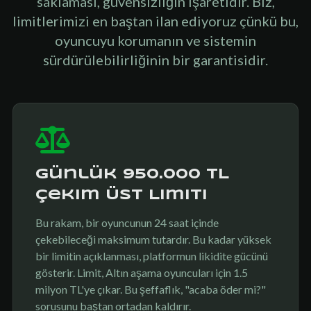
saklaması, güvensizliğin işaretidir. Biz,
limitlerimizi en baştan ilan ediyoruz çünkü bu,
oyuncuyu korumanın ve sistemin
sürdürülebilirliğinin bir garantisidir.
Günlük 950.000 TL
Çekim Üst Limiti
Bu rakam, bir oyuncunun 24 saat içinde
çekebileceği maksimum tutardır. Bu kadar yüksek
bir limitin açıklanması, platformun likidite gücünü
gösterir. Limit, Altın aşama oyuncuları için 1.5
milyon TL'ye çıkar. Bu şeffaflık, "acaba öder mi?"
sorusunu baştan ortadan kaldırır.