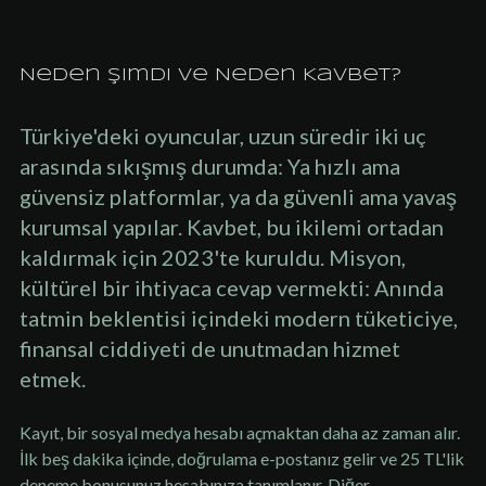
Neden Şimdi ve Neden Kavbet?
Türkiye'deki oyuncular, uzun süredir iki uç
arasında sıkışmış durumda: Ya hızlı ama
güvensiz platformlar, ya da güvenli ama yavaş
kurumsal yapılar. Kavbet, bu ikilemi ortadan
kaldırmak için 2023'te kuruldu. Misyon,
kültürel bir ihtiyaca cevap vermekti: Anında
tatmin beklentisi içindeki modern tüketiciye,
finansal ciddiyeti de unutmadan hizmet
etmek.
Kayıt, bir sosyal medya hesabı açmaktan daha az zaman alır.
İlk beş dakika içinde, doğrulama e-postanız gelir ve 25 TL'lik
deneme bonusunuz hesabınıza tanımlanır. Diğer