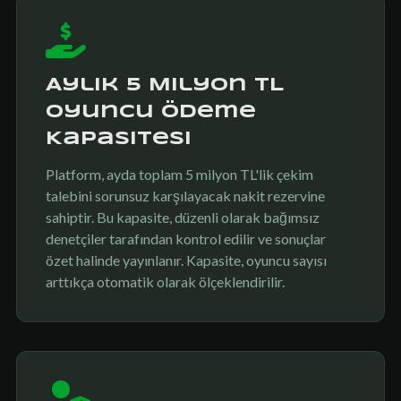
Aylık 5 Milyon TL
Oyuncu Ödeme
Kapasitesi
Platform, ayda toplam 5 milyon TL'lik çekim
talebini sorunsuz karşılayacak nakit rezervine
sahiptir. Bu kapasite, düzenli olarak bağımsız
denetçiler tarafından kontrol edilir ve sonuçlar
özet halinde yayınlanır. Kapasite, oyuncu sayısı
arttıkça otomatik olarak ölçeklendirilir.