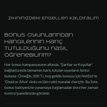
Zihninizdeki Engelleri Kaldıralım
Bonus oyunlarından
hangilerinin hariç
tutulduğunu nasıl
öğrenebilirim?
Her bonus kampanyasının altında, 'Şartlar ve Koşullar'
bağlantısında tamamen hariç tutulan oyunların listesi
bulunur. Örneğin, 200 TL hoş geldin bonusu için NetEnt'in
'Dead or Alive' slotu ve tüm rulet masaları hariçtir. Bu liste,
bonus bakiyenizle oynamaya başlamadan önce her zaman
kontrol panelinizde görünür.