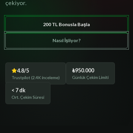
çekiyor.
200 TL Bonusla Başla
Nasıl İşliyor?
4.8/5
₺950.000
Trustpilot (2.4K inceleme)
Günlük Çekim Limiti
< 7 dk
Ort. Çekim Süresi