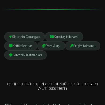
Sayfa İçeriği
Sistemin Omurgası
Kuruluş Hikayesi
Kritik Sorular
Para Akışı
Erişim Kılavuzu
Güvenlik Katmanları
Birinci Gün Çekimini Mümkün Kılan
Altı Sistem