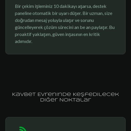
Bir çekim işleminiz 10 dakikayı aşarsa, destek
paneline otomatik bir uyarı düşer. Bir uzman, size
doğrudan mesaj yoluyla ulaşır ve sorunu
güncelleyerek çözüm sürecini an be an paylaşır. Bu
proaktif yaklaşım, güven inşasının en kritik
adımıdır.
Kavbet Evreninde Keşfedilecek
Diğer Noktalar