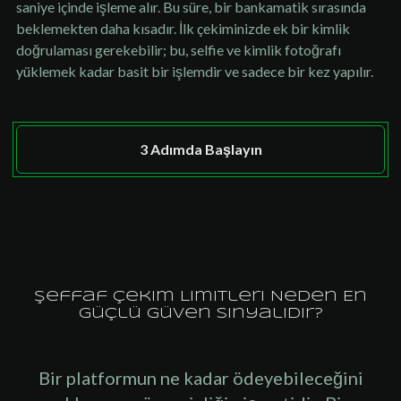
saniye içinde işleme alır. Bu süre, bir bankamatik sırasında
beklemekten daha kısadır. İlk çekiminizde ek bir kimlik
doğrulaması gerekebilir; bu, selfie ve kimlik fotoğrafı
yüklemek kadar basit bir işlemdir ve sadece bir kez yapılır.
3 Adımda Başlayın
Şeffaf Çekim Limitleri Neden En
Güçlü Güven Sinyalidir?
Bir platformun ne kadar ödeyebileceğini