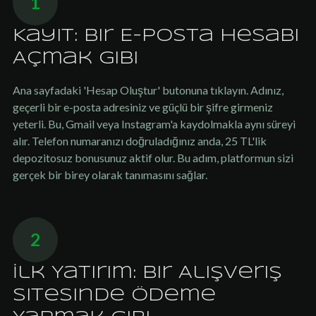
1
Kayıt: Bir E-posta Hesabı
Açmak Gibi
Ana sayfadaki 'Hesap Oluştur' butonuna tıklayın. Adınız,
geçerli bir e-posta adresiniz ve güçlü bir şifre girmeniz
yeterli. Bu, Gmail veya Instagram'a kaydolmakla aynı süreyi
alır. Telefon numaranızı doğruladığınız anda, 25 TL'lik
depozitosuz bonusunuz aktif olur. Bu adım, platformun sizi
gerçek bir birey olarak tanımasını sağlar.
2
İlk Yatırım: Bir Alışveriş
Sitesinde Ödeme