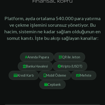
Finansal Köprü
Platform, ayda ortalama 540.000 para yatırma
ve çekme işlemini sorunsuz yönetiyor. Bu
hacim, sistemin ne kadar sağlam olduğunun en
somut kanıtı. İşte bu akışı sağlayan kanallar:
Anında Papara
QR ile Jeton
Banka Havalesi
Kripto (USDT)
Kredi Kartı
Mobil Ödeme
Mefete
Cepbank