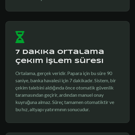
7 Dakika Ortalama
Çekim İşlem Süresi
Ortalama, gerçek veridir. Papara için bu süre 90
saniye, banka havalesi için 7 dakikadır. Sistem, bir
çekim talebini aldığında önce otomatik güvenlik
taramasından geçirir, ardından manuel onay
kuyruğuna almaz. Süreç tamamen otomatiktir ve
bu hız, altyapı yatırımının sonucudur.