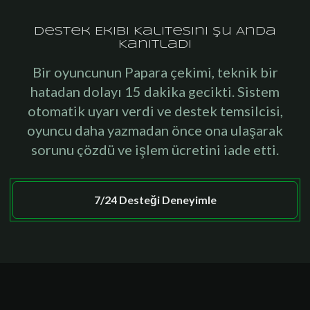
Destek Ekibi Kalitesini Şu Anda
Kanıtladı
Bir oyuncunun Papara çekimi, teknik bir
hatadan dolayı 15 dakika gecikti. Sistem
otomatik uyarı verdi ve destek temsilcisi,
oyuncu daha yazmadan önce ona ulaşarak
sorunu çözdü ve işlem ücretini iade etti.
7/24 Desteği Deneyimle