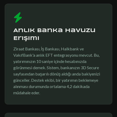
Anlık Banka Havuzu
Erişimi
Ziraat Bankası, İş Bankası, Halkbank ve
VakıfBank'a anlık EFT entegrasyonu mevcut. Bu,
yatırımınızın 10 saniye içinde hesabınızda
görünmesi demek. Sistem, bankanızın 3D Secure
sayfasından başarılı dönüş aldığı anda bakiyenizi
günceller. Destek ekibi, bir yatırımın beklemeye
alınması durumunda ortalama 4,2 dakikada
müdahale eder.