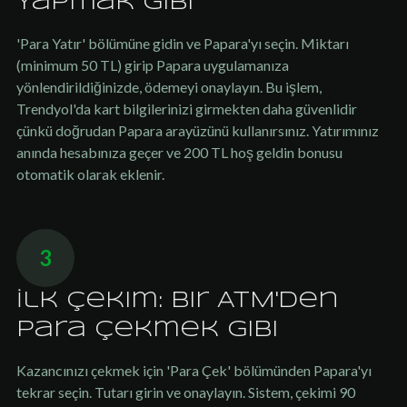
Yapmak Gibi
'Para Yatır' bölümüne gidin ve Papara'yı seçin. Miktarı
(minimum 50 TL) girip Papara uygulamanıza
yönlendirildiğinizde, ödemeyi onaylayın. Bu işlem,
Trendyol'da kart bilgilerinizi girmekten daha güvenlidir
çünkü doğrudan Papara arayüzünü kullanırsınız. Yatırımınız
anında hesabınıza geçer ve 200 TL hoş geldin bonusu
otomatik olarak eklenir.
3
İlk Çekim: Bir ATM'den
Para Çekmek Gibi
Kazancınızı çekmek için 'Para Çek' bölümünden Papara'yı
tekrar seçin. Tutarı girin ve onaylayın. Sistem, çekimi 90