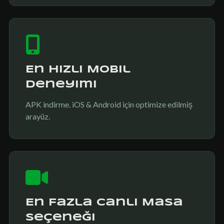
En Hızlı Mobil
Deneyimi
APK indirme. iOS & Android için optimize edilmiş
arayüz.
En Fazla Canlı Masa
Seçeneği