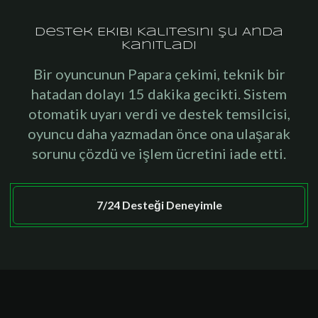
Destek Ekibi Kalitesini Şu Anda
Kanıtladı
Bir oyuncunun Papara çekimi, teknik bir
hatadan dolayı 15 dakika gecikti. Sistem
otomatik uyarı verdi ve destek temsilcisi,
oyuncu daha yazmadan önce ona ulaşarak
sorunu çözdü ve işlem ücretini iade etti.
7/24 Desteği Deneyimle