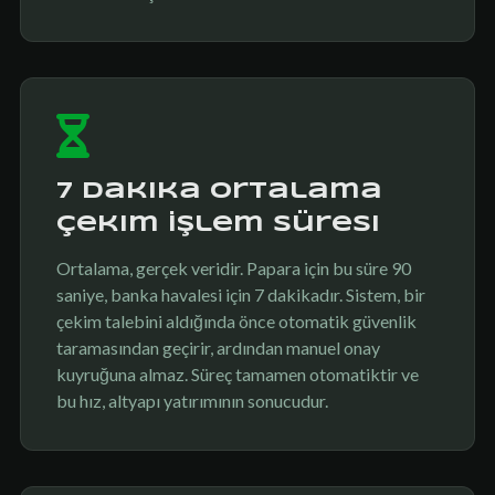
7 Dakika Ortalama
Çekim İşlem Süresi
Ortalama, gerçek veridir. Papara için bu süre 90
saniye, banka havalesi için 7 dakikadır. Sistem, bir
çekim talebini aldığında önce otomatik güvenlik
taramasından geçirir, ardından manuel onay
kuyruğuna almaz. Süreç tamamen otomatiktir ve
bu hız, altyapı yatırımının sonucudur.