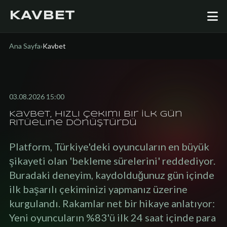
Ana İçeriğe Geç
KAVBET
Ana Sayfa
›
Kavbet
03.08.2026 15:00
Kavbet, Hızlı Çekimi Bir İlk Gün
Ritüeline Dönüştürdü
Platform, Türkiye'deki oyuncuların en büyük
şikayeti olan 'bekleme sürelerini' reddediyor.
Buradaki deneyim, kaydolduğunuz gün içinde
ilk başarılı çekiminizi yapmanız üzerine
kurgulandı. Rakamlar net bir hikaye anlatıyor:
Yeni oyuncuların %83'ü ilk 24 saat içinde para