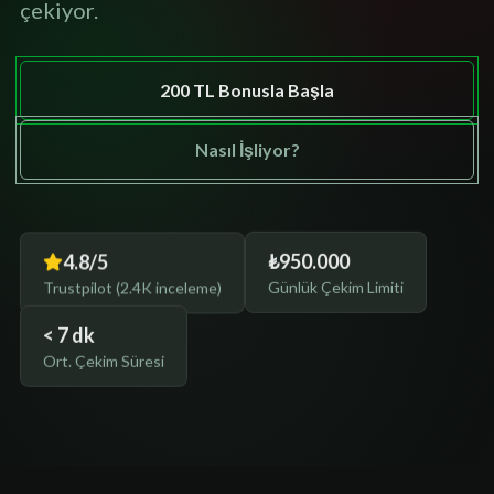
çekiyor.
200 TL Bonusla Başla
Nasıl İşliyor?
4.8/5
₺950.000
Trustpilot (2.4K inceleme)
Günlük Çekim Limiti
< 7 dk
Ort. Çekim Süresi