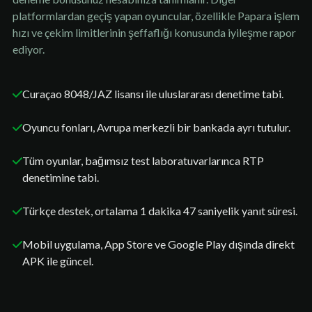
platformlardan geçiş yapan oyuncular, özellikle Papara işlem
hızı ve çekim limitlerinin şeffaflığı konusunda iyileşme rapor
ediyor.
Curaçao 8048/JAZ lisansı ile uluslararası denetime tabi.
Oyuncu fonları, Avrupa merkezli bir bankada ayrı tutulur.
Tüm oyunlar, bağımsız test laboratuvarlarınca RTP
denetimine tabi.
Türkçe destek, ortalama 1 dakika 47 saniyelik yanıt süresi.
Mobil uygulama, App Store ve Google Play dışında direkt
APK ile güncel.