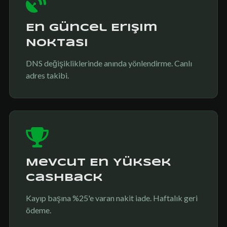
En Güncel Erişim
Noktası
DNS değişikliklerinde anında yönlendirme. Canlı
adres takibi.
Mevcut En Yüksek
Cashback
Kayıp başına %25'e varan nakit iade. Haftalık geri
ödeme.