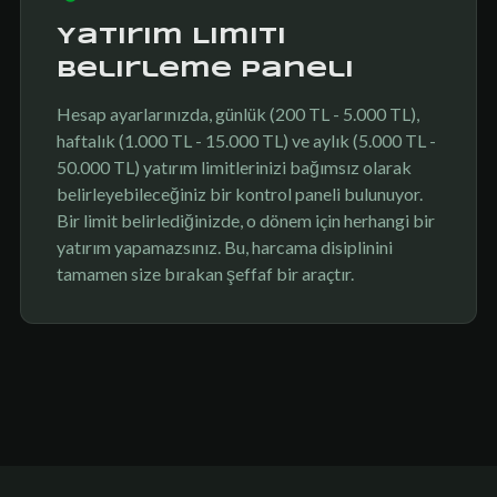
Yatırım Limiti
Belirleme Paneli
Hesap ayarlarınızda, günlük (200 TL - 5.000 TL),
haftalık (1.000 TL - 15.000 TL) ve aylık (5.000 TL -
50.000 TL) yatırım limitlerinizi bağımsız olarak
belirleyebileceğiniz bir kontrol paneli bulunuyor.
Bir limit belirlediğinizde, o dönem için herhangi bir
yatırım yapamazsınız. Bu, harcama disiplinini
tamamen size bırakan şeffaf bir araçtır.