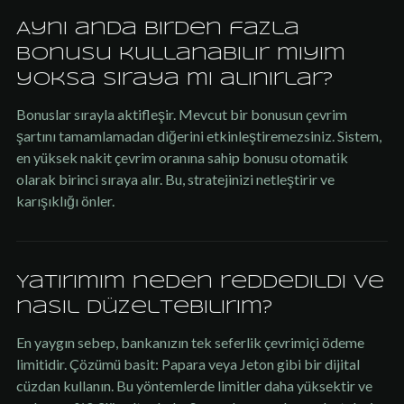
Aynı anda birden fazla
bonusu kullanabilir miyim
yoksa sıraya mı alınırlar?
Bonuslar sırayla aktifleşir. Mevcut bir bonusun çevrim
şartını tamamlamadan diğerini etkinleştiremezsiniz. Sistem,
en yüksek nakit çevrim oranına sahip bonusu otomatik
olarak birinci sıraya alır. Bu, stratejinizi netleştirir ve
karışıklığı önler.
Yatırımım neden reddedildi ve
nasıl düzeltebilirim?
En yaygın sebep, bankanızın tek seferlik çevrimiçi ödeme
limitidir. Çözümü basit: Papara veya Jeton gibi bir dijital
cüzdan kullanın. Bu yöntemlerde limitler daha yüksektir ve