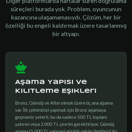
Diğer platformlarda haftalar süren doğrulama
süreçleri burada yok. Problem, oyuncunun
kazancına ulaşamamasıydı. Çözüm, her bir
özelliği bu engeli kaldırmak üzere tasarlanmış
bir altyapı.
Aşama Yapısı ve
Kilitleme Eşikleri
Bronz, Gümüş ve Altın olmak üzere üç ana aşama
var. İlk çekiminizi yapmak için Bronz aşamaya
geçmeniz yeterli; bu da sadece 500 TL toplam
yatırım veya 2.000 TL çevrim gerektiriyor. Gümüş
aşama (5.000 TL yatırım) günlük çekim limitinizi iki