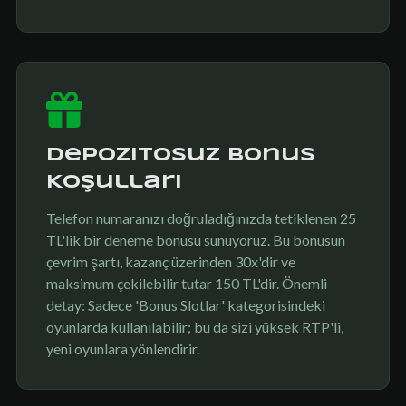
Depozitosuz Bonus
Koşulları
Telefon numaranızı doğruladığınızda tetiklenen 25
TL'lik bir deneme bonusu sunuyoruz. Bu bonusun
çevrim şartı, kazanç üzerinden 30x'dir ve
maksimum çekilebilir tutar 150 TL'dir. Önemli
detay: Sadece 'Bonus Slotlar' kategorisindeki
oyunlarda kullanılabilir; bu da sizi yüksek RTP'li,
yeni oyunlara yönlendirir.