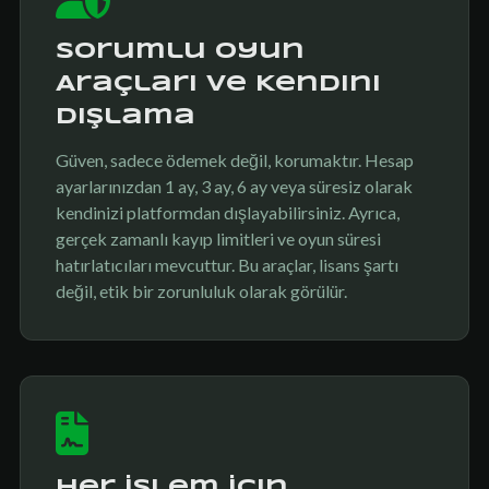
Sorumlu Oyun
Araçları ve Kendini
Dışlama
Güven, sadece ödemek değil, korumaktır. Hesap
ayarlarınızdan 1 ay, 3 ay, 6 ay veya süresiz olarak
kendinizi platformdan dışlayabilirsiniz. Ayrıca,
gerçek zamanlı kayıp limitleri ve oyun süresi
hatırlatıcıları mevcuttur. Bu araçlar, lisans şartı
değil, etik bir zorunluluk olarak görülür.
Her İşlem İçin