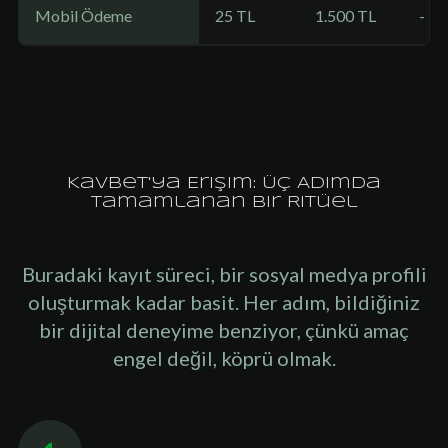
Mobil Ödeme
25 TL
1.500 TL
-
Kavbet'ya Erişim: Üç Adımda
Tamamlanan Bir Ritüel
Buradaki kayıt süreci, bir sosyal medya profili
oluşturmak kadar basit. Her adım, bildiğiniz
bir dijital deneyime benziyor, çünkü amaç
engel değil, köprü olmak.