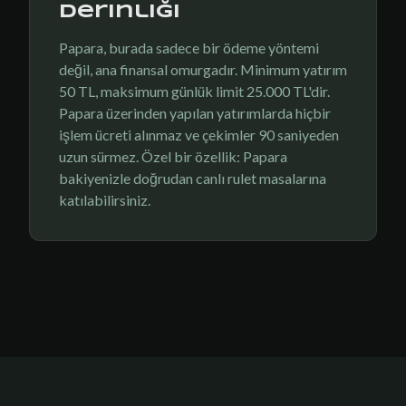
Derinliği
Papara, burada sadece bir ödeme yöntemi
değil, ana finansal omurgadır. Minimum yatırım
50 TL, maksimum günlük limit 25.000 TL'dir.
Papara üzerinden yapılan yatırımlarda hiçbir
işlem ücreti alınmaz ve çekimler 90 saniyeden
uzun sürmez. Özel bir özellik: Papara
bakiyenizle doğrudan canlı rulet masalarına
katılabilirsiniz.