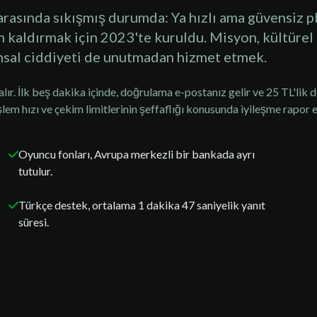
 arasında sıkışmış durumda: Ya hızlı ama güvensiz p
n kaldırmak için 2023'te kuruldu. Misyon, kültürel
ansal ciddiyeti de unutmadan hizmet etmek.
ır. İlk beş dakika içinde, doğrulama e-postanız gelir ve 25 TL'lik
lem hızı ve çekim limitlerinin şeffaflığı konusunda iyileşme rapor e
Oyuncu fonları, Avrupa merkezli bir bankada ayrı
tutulur.
Türkçe destek, ortalama 1 dakika 47 saniyelik yanıt
süresi.