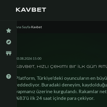
Ana İçeriğe Geç
KAVBET
Ana Sayfa
›
Kavbet
03.08.2026 15:00
Kavbet, Hızlı Çekimi Bir İlk Gün 
Platform, Türkiye'deki oyuncuların en büyü
reddediyor. Buradaki deneyim, kaydolduğunu
yapmanız üzerine kurgulandı. Rakamlar net 
%83'ü ilk 24 saat içinde para çekiyor.