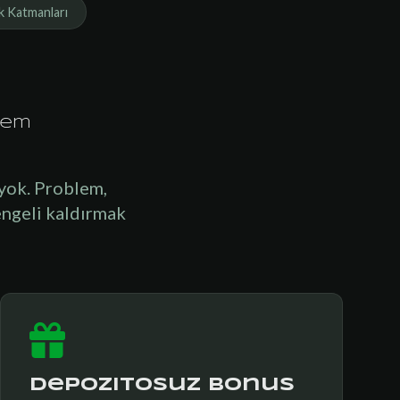
k Katmanları
stem
 yok. Problem,
engeli kaldırmak
Depozitosuz Bonus