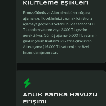
Kilitleme Eşikleri
Bronz, Gümüş ve Altın olmak üzere üç ana
aşama var. İlk çekiminizi yapmak için Bronz
aşamaya geçmeniz yeterli; bu da sadece 500
TL toplam yatırım veya 2.000 TL çevrim
gerektiriyor. Gümüş aşama (5.000 TL yatırım)
günlük çekim limitinizi iki katına çıkarırken,
Altın aşama (15.000 TL yatırım) size özel
finans danışmanı atar.
Anlık Banka Havuzu
Erişimi