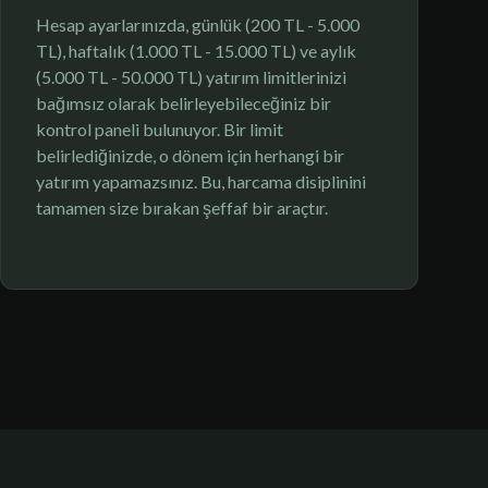
Hesap ayarlarınızda, günlük (200 TL - 5.000
TL), haftalık (1.000 TL - 15.000 TL) ve aylık
(5.000 TL - 50.000 TL) yatırım limitlerinizi
bağımsız olarak belirleyebileceğiniz bir
kontrol paneli bulunuyor. Bir limit
belirlediğinizde, o dönem için herhangi bir
yatırım yapamazsınız. Bu, harcama disiplinini
tamamen size bırakan şeffaf bir araçtır.