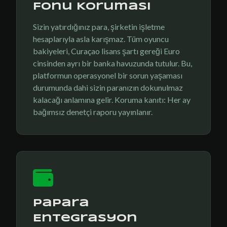
Fonu Koruması
Sizin yatırdığınız para, şirketin işletme
hesaplarıyla asla karışmaz. Tüm oyuncu
bakiyeleri, Curaçao lisans şartı gereği Euro
cinsinden ayrı bir banka havuzunda tutulur. Bu,
platformun operasyonel bir sorun yaşaması
durumunda dahi sizin paranızın dokunulmaz
kalacağı anlamına gelir. Koruma kanıtı: Her ay
bağımsız denetçi raporu yayınlanır.
Papara
Entegrasyon