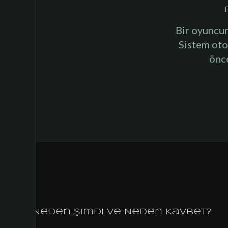
Bir oyuncun
Sistem oto
önce
Neden Şimdi ve Neden Kavbet?